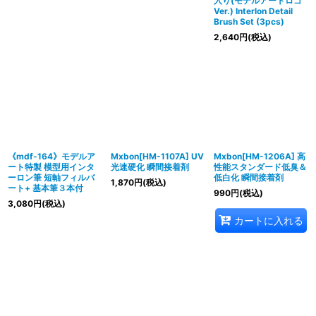
入り(モデルアートロゴ
Ver.) Interlon Detail
Brush Set (3pcs)
2,640
円
(税込)
《mdf-164》モデルア
Mxbon[HM-1107A] UV
Mxbon[HM-1206A] 高
ート特製 模型用インタ
光速硬化 瞬間接着剤
性能スタンダード低臭＆
ーロン筆 短軸フィルバ
低白化 瞬間接着剤
1,870
円
(税込)
ート+ 基本筆３本付
990
円
(税込)
3,080
円
(税込)
カートに入れる