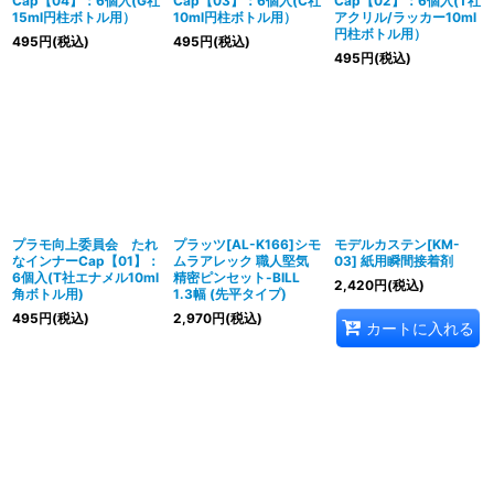
Cap【04】：6個入(G社
Cap【03】：6個入(C社
Cap【02】：6個入(T社
15ml円柱ボトル用）
10ml円柱ボトル用）
アクリル/ラッカー10ml
円柱ボトル用）
495
円
(税込)
495
円
(税込)
495
円
(税込)
プラモ向上委員会 たれ
プラッツ[AL-K166]シモ
モデルカステン[KM-
なインナーCap【01】：
ムラアレック 職人堅気
03] 紙用瞬間接着剤
6個入(T社エナメル10ml
精密ピンセット-BILL
2,420
円
(税込)
角ボトル用)
1.3幅 (先平タイプ)
495
円
(税込)
2,970
円
(税込)
カートに入れる