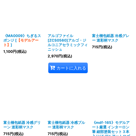
並び順
:
絞り込む
《MA0009》ちぎるス
アルゴファイル
富士梱包紙器 冷感グレ
ポンジ
[
【モデルアー
[ZCS0560]アルゴ・ジ
ー 迷彩柄マスク
ト】
]
ルコニアセラミックフィ
715
円
(税込)
ニッシュ
1,100
円
(税込)
2,970
円
(税込)
カートに入れる
富士梱包紙器 冷感グリ
富士梱包紙器 冷感ブル
《mdf-165》モデルア
ーン 迷彩柄マスク
ー 迷彩柄マスク
ート厳選 インターロン
筆 細部塗装セット３本
715
円
(税込)
715
円
(税込)