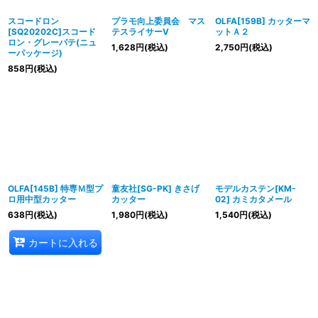
スコードロン
プラモ向上委員会 マス
OLFA[159B] カッターマ
[SQ20202C]スコード
テスライサーV
ットＡ２
ロン・グレーパテ(ニュ
1,628
円
(税込)
2,750
円
(税込)
ーパッケージ)
858
円
(税込)
OLFA[145B] 特専Ｍ型プ
童友社[SG-PK] きさげ
モデルカステン[KM-
ロ用中型カッター
カッター
02] カミカタメール
638
円
(税込)
1,980
円
(税込)
1,540
円
(税込)
カートに入れる