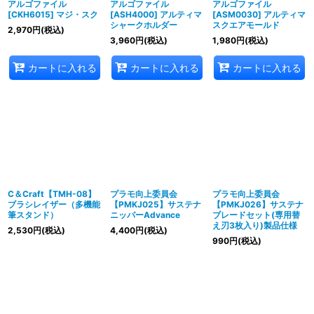
アルゴファイル
アルゴファイル
アルゴファイル
[CKH6015] マジ・スク
[ASH4000] アルティマ
[ASM0030] アルティマ
シャークホルダー
スクエアモールド
2,970
円
(税込)
3,960
円
(税込)
1,980
円
(税込)
カートに入れる
カートに入れる
カートに入れる
C＆Craft【TMH-08】
プラモ向上委員会
プラモ向上委員会
ブラシレイザー（多機能
【PMKJ025】サステナ
【PMKJ026】サステナ
筆スタンド）
ニッパーAdvance
ブレードセット(専用替
え刃3枚入り)製品仕様
2,530
円
(税込)
4,400
円
(税込)
990
円
(税込)