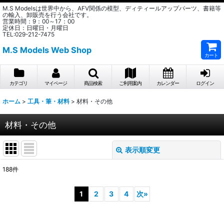
M.S Modelsは世界中から、AFV関係の模型、ディティールアップパーツ、書籍等
の輸入、卸販売を行う会社です。
営業時間：9：00～17：00
定休日：日曜日・月曜日
TEL:029-212-7475
M.S Models Web Shop
カート
カテゴリ
マイページ
商品検索
ご利用案内
カレンダー
ログイン
ホーム
>
工具・筆・材料
>
材料・その他
材料・その他
表示順変更
閉じる
188
件
表示数
:
1
2
3
4
次
»
在庫あり