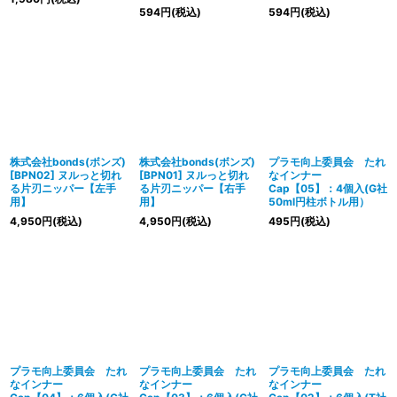
594
円
(税込)
594
円
(税込)
株式会社bonds(ボンズ)
株式会社bonds(ボンズ)
プラモ向上委員会 たれ
[BPN02] ヌルっと切れ
[BPN01] ヌルっと切れ
なインナー
る片刃ニッパー【左手
る片刃ニッパー【右手
Cap【05】：4個入(G社
用】
用】
50ml円柱ボトル用）
4,950
円
(税込)
4,950
円
(税込)
495
円
(税込)
プラモ向上委員会 たれ
プラモ向上委員会 たれ
プラモ向上委員会 たれ
なインナー
なインナー
なインナー