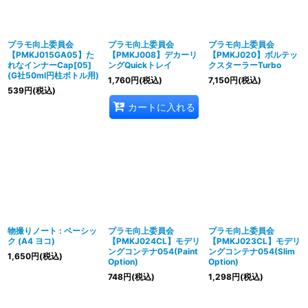
プラモ向上委員会
プラモ向上委員会
プラモ向上委員会
【PMKJ015GA05】た
【PMKJ008】デカーリ
【PMKJ020】ボルテッ
れなインナーCap[05]
ングQuickトレイ
クスターラーTurbo
(G社50ml円柱ボトル用)
1,760
円
(税込)
7,150
円
(税込)
539
円
(税込)
カートに入れる
物撮りノート : ベーシッ
プラモ向上委員会
プラモ向上委員会
ク (A4 ヨコ)
【PMKJ024CL】モデリ
【PMKJ023CL】モデリ
ングコンテナ054(Paint
ングコンテナ054(Slim
1,650
円
(税込)
Option)
Option)
748
円
(税込)
1,298
円
(税込)