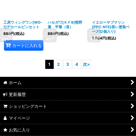
工房ウィングワン[WO-
ハセガワ[ＫＦ9]熊野
イエローサブマリン
1]デカールピンセット
筆 平筆（長）
[PPC-N15]長い塗装ベ
ース(2個入り)
880
円
(税込)
880
円
(税込)
1,034
円
(税込)
カートに入れる
1
2
3
4
次
»
ホーム
更新履歴
ショッピングカート
マイページ
お気に入り