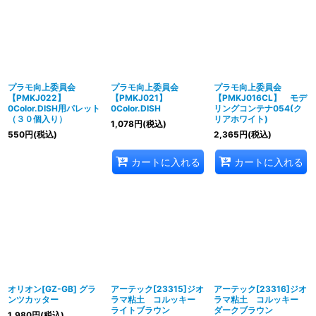
プラモ向上委員会
プラモ向上委員会
プラモ向上委員会
【PMKJ022】
【PMKJ021】
【PMKJ016CL】 モデ
0Color.DISH用パレット
0Color.DISH
リングコンテナ054(ク
（３０個入り）
リアホワイト)
1,078
円
(税込)
550
円
(税込)
2,365
円
(税込)
カートに入れる
カートに入れる
オリオン[GZ-GB] グラ
アーテック[23315]ジオ
アーテック[23316]ジオ
ンツカッター
ラマ粘土 コルッキー
ラマ粘土 コルッキー
ライトブラウン
ダークブラウン
1,980
円
(税込)