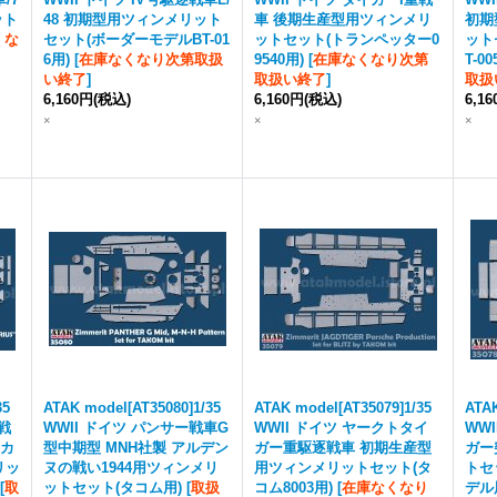
ット
48 初期型用ツィンメリット
車 後期生産型用ツィンメリ
初期
くな
セット(ボーダーモデルBT-01
ットセット(トランペッター0
ット
6用)
[
在庫なくなり次第取扱
9540用)
[
在庫なくなり次第
T-00
い終了
]
取扱い終了
]
取扱
6,160円
(税込)
6,160円
(税込)
6,1
×
×
×
35
ATAK model[AT35080]1/35
ATAK model[AT35079]1/35
ATAK
重戦
WWII ドイツ パンサー戦車G
WWII ドイツ ヤークトタイ
WW
・カ
型中期型 MNH社製 アルデン
ガー重駆逐戦車 初期生産型
ガー
リッ
ヌの戦い1944用ツィンメリ
用ツィンメリットセット(タ
トセ
[
取
ットセット(タコム用)
[
取扱
コム8003用)
[
在庫なくなり
デル