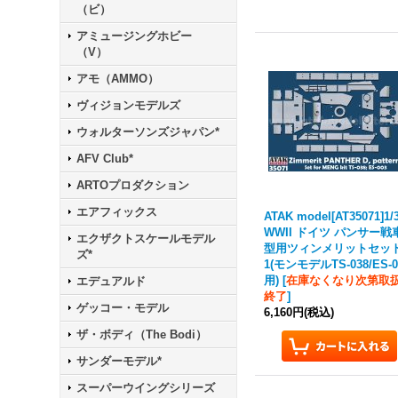
（ビ）
アミュージングホビー
（V）
アモ（AMMO）
ヴィジョンモデルズ
ウォルターソンズジャパン*
AFV Club*
ARTOプロダクション
エアフィックス
ATAK model[AT35071]1/
WWII ドイツ パンサー戦
エクザクトスケールモデル
型用ツィンメリットセッ
ズ*
1(モンモデルTS-038/ES-0
用)
[
在庫なくなり次第取
エデュアルド
終了
]
ゲッコー・モデル
6,160円
(税込)
ザ・ボディ（The Bodi）
サンダーモデル*
スーパーウイングシリーズ