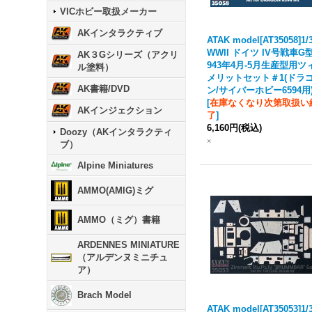
VICホビー取扱メーカー
AKインタラクティブ
ATAK model[AT35058]1/
WWII ドイツ IV号戦車G型
AK３Gシリーズ（アクリ
943年4月-5月生産型用ツ
ル塗料）
メリットセット＃1(ドラ
AK書籍/DVD
ン/サイバーホビー6594用
[
在庫なくなり次第取扱い
AKインジェクション
了
]
6,160円
(税込)
Doozy（AKインタラクティ
×
ブ）
Alpine Miniatures
AMMO(AMIG)ミグ
AMMO（ミグ）書籍
ARDENNES MINIATURE
（アルデンヌミニチュ
ア）
Brach Model
ATAK model[AT35053]1/