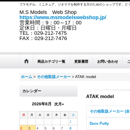
プラモデル、ミニチュア、ジオラマを制作する方のためのショップです。ど
M.S Models Web Shop
https://www.msmodelswebshop.jp/
営業時間：9：00～17：00
定休日：日曜日・月曜日
TEL：029-212-7475
FAX：029-212-7476
商品カテゴリ一覧
更新履歴
お問い合わせ
ホーム
>
その他取扱メーカー
>
ATAK model
カレンダー
ATAK model
2026年8月
次月»
日
月
火
水
木
金
土
1
Duro Putty
2
3
4
5
6
7
8