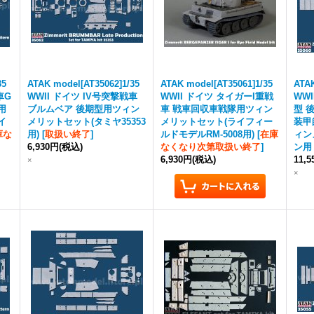
35
ATAK model[AT35062]1/35
ATAK model[AT35061]1/35
ATAK
車G
WWII ドイツ IV号突撃戦車
WWII ドイツ タイガーI重戦
WW
用
ブルムベア 後期型用ツィン
車 戦車回収車戦隊用ツィン
型 
イ
メリットセット(タミヤ35353
メリットセット(ライフィー
装甲
庫な
用)
[
取扱い終了
]
ルドモデルRM-5008用)
[
在庫
ィン
6,930円
(税込)
なくなり次第取扱い終了
]
ン用
6,930円
(税込)
11,
×
×