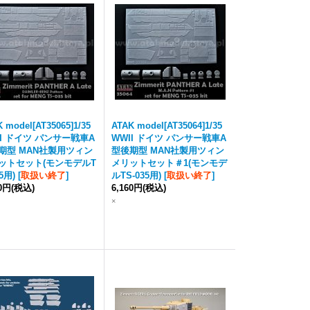
 model[AT35065]1/35
ATAK model[AT35064]1/35
II ドイツ パンサー戦車A
WWII ドイツ パンサー戦車A
期型 MAN社製用ツィン
型後期型 MAN社製用ツィン
ットセット(モンモデルT
メリットセット＃1(モンモデ
35用)
[
取扱い終了
]
ルTS-035用)
[
取扱い終了
]
60円
(税込)
6,160円
(税込)
×