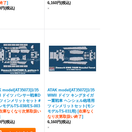
終了
]
6,160円
(税込)
60円
(税込)
×
 model[AT35073]1/35
ATAK model[AT35072]1/35
II ドイツ パンサー戦車D
WWII ドイツ キングタイガ
ツィンメリットセット＃
ー重戦車 ヘンシェル砲塔用
ンモデルTS-038/ES-003
ツィンメリットセット(モン
在庫なくなり次第取扱い
モデルTS-031用)
[
在庫なく
]
なり次第取扱い終了
]
60円
(税込)
6,160円
(税込)
×