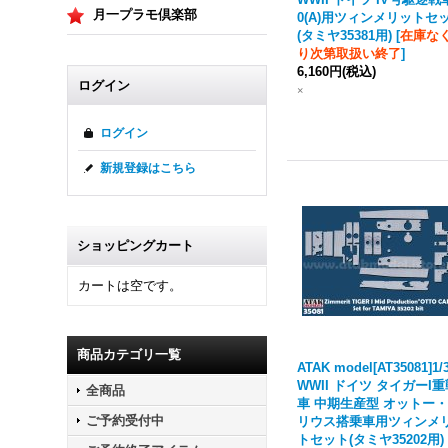
月一プラモ倶楽部
0(A)用ツィンメリットセ
(タミヤ35381用)
[
在庫な
り次第取扱い終了
]
6,160円
(税込)
ログイン
×
ログイン
新規登録はこちら
ショッピングカート
カートは空です。
商品カテゴリ一覧
ATAK model[AT35081]1/
WWII ドイツ タイガーI
全商品
車 中期生産型 オットー
ご予約受付中
リウス搭乗車用ツィンメ
トセット(タミヤ35202用)