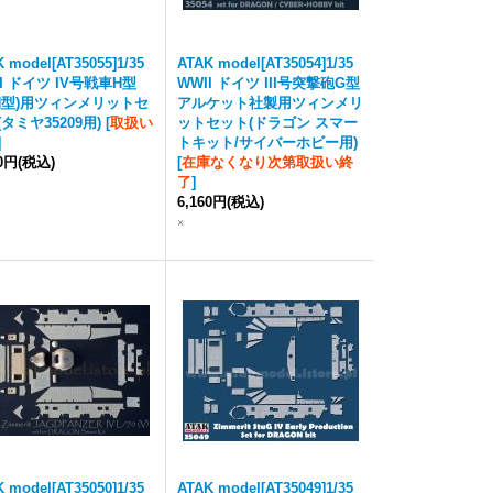
 model[AT35055]1/35
ATAK model[AT35054]1/35
I ドイツ IV号戦車H型
WWII ドイツ III号突撃砲G型
期型)用ツィンメリットセ
アルケット社製用ツィンメリ
タミヤ35209用)
[
取扱い
ットセット(ドラゴン スマー
]
トキット/サイバーホビー用)
60円
(税込)
[
在庫なくなり次第取扱い終
了
]
6,160円
(税込)
×
 model[AT35050]1/35
ATAK model[AT35049]1/35