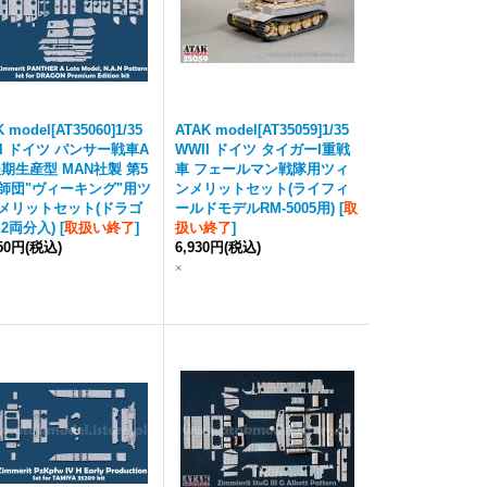
 model[AT35060]1/35
ATAK model[AT35059]1/35
II ドイツ パンサー戦車A
WWII ドイツ タイガーI重戦
後期生産型 MAN社製 第5
車 フェールマン戦隊用ツィ
師団"ヴィーキング"用ツ
ンメリットセット(ライフィ
メリットセット(ドラゴ
ールドモデルRM-5005用)
[
取
 2両分入)
[
取扱い終了
]
扱い終了
]
550円
(税込)
6,930円
(税込)
×