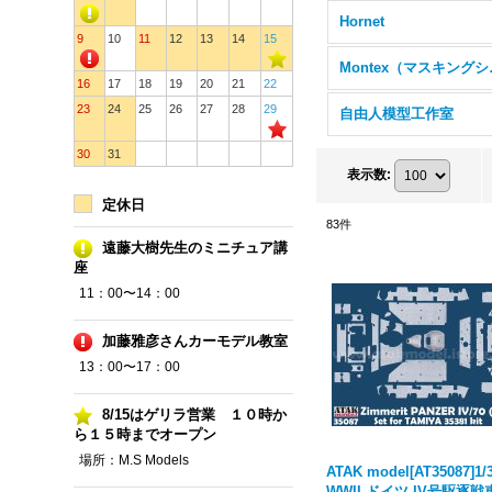
Hornet
9
10
11
12
13
14
15
Mon
16
17
18
19
20
21
22
23
24
25
26
27
28
29
自由人模型工作室
30
31
表示数
:
定休日
83
件
遠藤大樹先生のミニチュア講
座
11：00〜14：00
加藤雅彦さんカーモデル教室
13：00〜17：00
8/15はゲリラ営業 １０時か
ら１５時までオープン
場所：M.S Models
ATAK model[AT35087]1/
WWII ドイツ IV号駆逐戦車