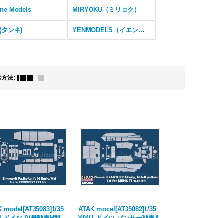
ne Models
MIRYOKU（ミリョク）
K(タンキ)
YENMODELS（イエンモデル）
示方法
:
 model[AT35083]1/35
ATAK model[AT35082]1/35
I ドイツ IV号戦車H型
WWII ドイツ パンサー戦車A