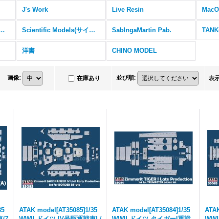
J's Work
Live Resin
MacO
tex（マスキングシール）
Scientific Models(サイエンティフィックモデルズ)
SabIngaMartin Pab.
TAN
洋書
CHINO MODEL
画像
:
並び順
:
在庫あり
表
35
ATAK model[AT35085]1/35
ATAK model[AT35084]1/35
ATAK
/7
WWII ドイツ IV号駆逐戦車L/
WWII ドイツ タイガーI重戦
WWI