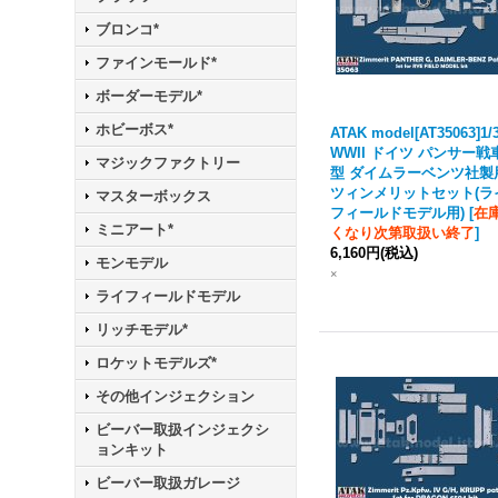
ブロンコ*
ファインモールド*
ボーダーモデル*
ホビーボス*
ATAK model[AT35063]1/
WWII ドイツ パンサー戦
マジックファクトリー
型 ダイムラーベンツ社製
ツィンメリットセット(ラ
マスターボックス
フィールドモデル用)
[
在
ミニアート*
くなり次第取扱い終了
]
6,160円
(税込)
モンモデル
×
ライフィールドモデル
リッチモデル*
ロケットモデルズ*
その他インジェクション
ビーバー取扱インジェクシ
ョンキット
ビーバー取扱ガレージ