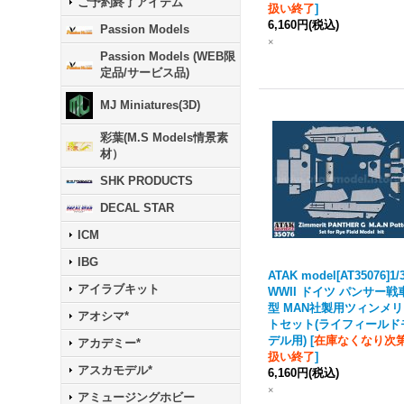
ご予約終了アイテム
扱い終了
]
6,160円
(税込)
Passion Models
×
Passion Models (WEB限
定品/サービス品)
MJ Miniatures(3D)
彩葉(M.S Models情景素
材）
SHK PRODUCTS
DECAL STAR
ICM
IBG
ATAK model[AT35076]1/
アイラブキット
WWII ドイツ パンサー戦
型 MAN社製用ツィンメ
アオシマ*
トセット(ライフィールド
デル用)
[
在庫なくなり次
アカデミー*
扱い終了
]
アスカモデル*
6,160円
(税込)
×
アミュージングホビー