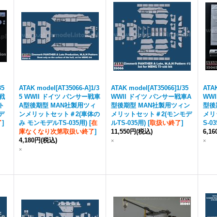
35
ATAK model[AT35066-A]1/3
ATAK model[AT35066]1/35
ATAK
重戦
5 WWII ドイツ パンサー戦車
WWII ドイツ パンサー戦車A
WW
ト
A型後期型 MAN社製用ツィ
型後期型 MAN社製用ツィン
型後
デ
ンメリットセット＃2(車体の
メリットセット＃2(モンモデ
メリ
了
]
み モンモデルTS-035用)
[
在
ルTS-035用)
[
取扱い終了
]
S-0
庫なくなり次第取扱い終了
]
11,550円
(税込)
6,1
4,180円
(税込)
×
×
×