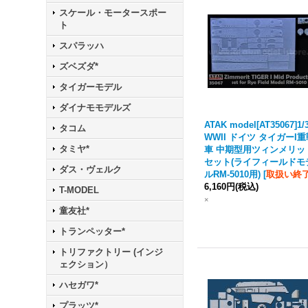
スケール・モータースポー
ト
スパラッハ
ズベズダ*
タイガーモデル
ダイナモモデルズ
ATAK model[AT35067]1/
タコム
WWII ドイツ タイガーI
タミヤ*
車 中期型用ツィンメリッ
セット(ライフィールドモ
ダス・ヴェルク
ルRM-5010用)
[
取扱い終
6,160円
(税込)
T-MODEL
×
童友社*
トランペッター*
トリファクトリー (インジ
ェクション）
ハセガワ*
プラッツ*