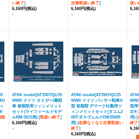
い終了
]
次第取扱い終了
]
扱い
6,160円
(税込)
6,160円
(税込)
6,1
×
×
×
35
ATAK model[AT35075]1/35
ATAK model[AT35074]1/35
ATAK
車G
WWII ドイツ タイガーI重戦
WWII ドイツ パンサー戦車A
WW
リッ
車 後期型用ツィンメリット
型 前期型 デマーク社製用ツ
型用
モ
セット(ライフィールドモデ
ィンメリットセット(タコム2
2(モ
第取
ルRM-5015用)
[
取扱い終了
]
097/ダスヴェルクDW35009
用)
[
6,160円
(税込)
用)
[
在庫なくなり次第取扱い
終了
終了
]
6,1
×
6,160円
(税込)