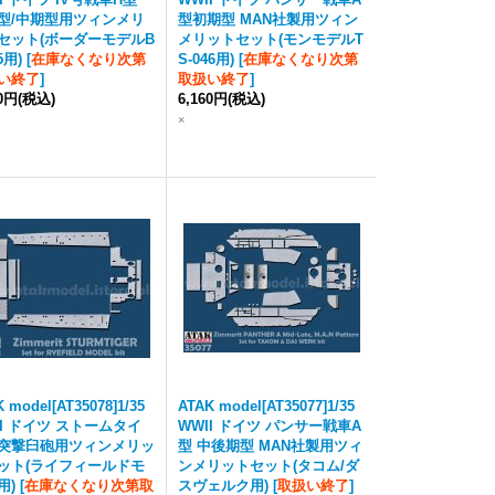
型/中期型用ツィンメリ
型初期型 MAN社製用ツィン
セット(ボーダーモデルB
メリットセット(モンモデルT
5用)
[
在庫なくなり次第
S-046用)
[
在庫なくなり次第
い終了
]
取扱い終了
]
60円
(税込)
6,160円
(税込)
×
 model[AT35078]1/35
ATAK model[AT35077]1/35
II ドイツ ストームタイ
WWII ドイツ パンサー戦車A
突撃臼砲用ツィンメリッ
型 中後期型 MAN社製用ツィ
ット(ライフィールドモ
ンメリットセット(タコム/ダ
用)
[
在庫なくなり次第取
スヴェルク用)
[
取扱い終了
]