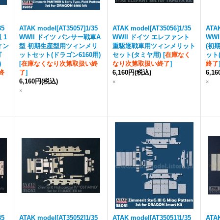
35
ATAK model[AT35057]1/35
ATAK model[AT35056]1/35
ATAK
 1
WWII ドイツ パンサー戦車A
WWII ドイツ エレファント
WWI
ィン
型 初期生産型用ツィンメリ
重駆逐戦車用ツィンメリット
(初
ゴ
ットセット(ドラゴン6160用)
セット(タミヤ用)
[
在庫なく
ット(
)
[
在庫なくなり次第取扱い終
なり次第取扱い終了
]
終了
終
了
]
6,160円
(税込)
6,1
6,160円
(税込)
×
×
×
35
ATAK model[AT35052]1/35
ATAK model[AT35051]1/35
ATAK