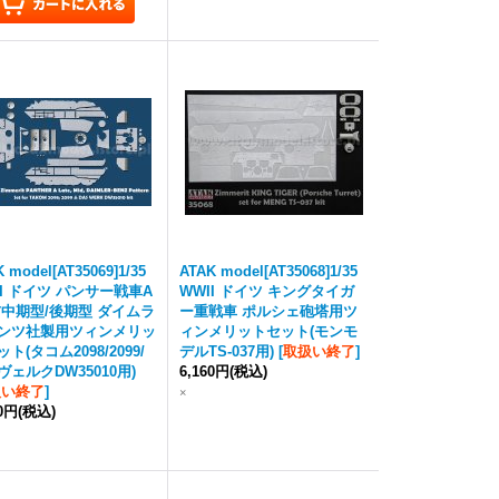
 model[AT35069]1/35
ATAK model[AT35068]1/35
II ドイツ パンサー戦車A
WWII ドイツ キングタイガ
前中期型/後期型 ダイムラ
ー重戦車 ポルシェ砲塔用ツ
ンツ社製用ツィンメリッ
ィンメリットセット(モンモ
ト(タコム2098/2099/
デルTS-037用)
[
取扱い終了
]
ヴェルクDW35010用)
6,160円
(税込)
扱い終了
]
×
60円
(税込)