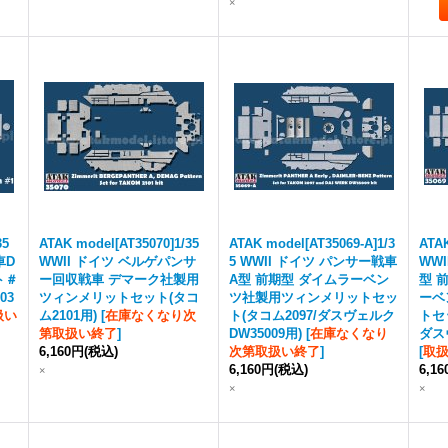
×
35
ATAK model[AT35070]1/35
ATAK model[AT35069-A]1/3
ATAK
車D
WWII ドイツ ベルゲパンサ
5 WWII ドイツ パンサー戦車
WW
ト＃
ー回収戦車 デマーク社製用
A型 前期型 ダイムラーベン
型 
03
ツィンメリットセット(タコ
ツ社製用ツィンメリットセッ
ーベ
扱い
ム2101用)
[
在庫なくなり次
ト(タコム2097/ダスヴェルク
トセッ
第取扱い終了
]
DW35009用)
[
在庫なくなり
ダス
6,160円
(税込)
次第取扱い終了
]
[
取
6,160円
(税込)
6,1
×
×
×