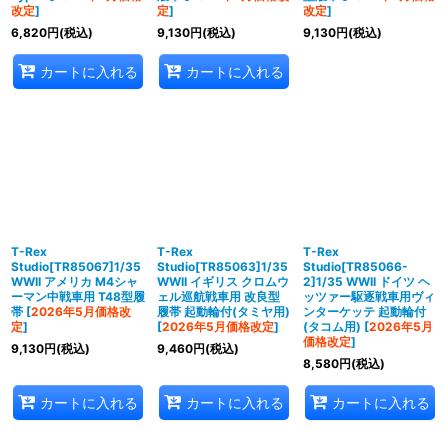
改定
]
定
]
改定
]
6,820
円
(税込)
9,130
円
(税込)
9,130
円
(税込)
カートに入れる
カートに入れる
T-Rex
T-Rex
T-Rex
Studio[TR85067]1/35
Studio[TR85063]1/35
Studio[TR85066-
WWII アメリカ M4シャ
WWII イギリス クロムウ
2]1/35 WWII ドイツ ヘ
ーマン中戦車用 T48型履
ェル巡航戦車用 改良型
ッツァー駆逐戦車用ヴィ
帯
[
2026年5月価格改
履帯 起動輪付(タミヤ用)
ンターケッテ 起動輪付
定
]
[
2026年5月価格改定
]
(タコム用)
[
2026年5月
価格改定
]
9,130
円
(税込)
9,460
円
(税込)
8,580
円
(税込)
カートに入れる
カートに入れる
カートに入れる