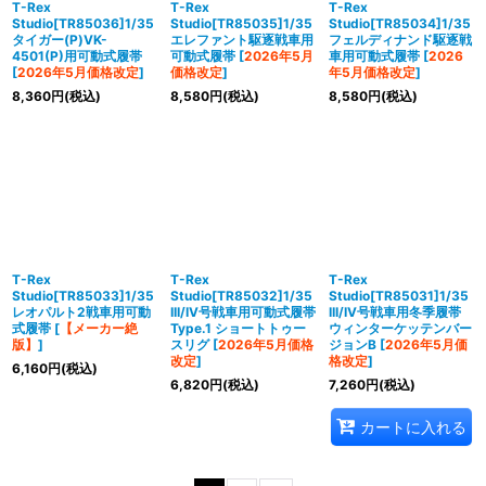
T-Rex
T-Rex
T-Rex
Studio[TR85036]1/35
Studio[TR85035]1/35
Studio[TR85034]1/35
タイガー(P)VK-
エレファント駆逐戦車用
フェルディナンド駆逐戦
4501(P)用可動式履帯
可動式履帯
[
2026年5月
車用可動式履帯
[
2026
[
2026年5月価格改定
]
価格改定
]
年5月価格改定
]
8,360
円
(税込)
8,580
円
(税込)
8,580
円
(税込)
T-Rex
T-Rex
T-Rex
Studio[TR85033]1/35
Studio[TR85032]1/35
Studio[TR85031]1/35
レオパルト2戦車用可動
III/IV号戦車用可動式履帯
III/IV号戦車用冬季履帯
式履帯
[
【メーカー絶
Type.1 ショートトゥー
ウィンターケッテンバー
版】
]
スリグ
[
2026年5月価格
ジョンB
[
2026年5月価
改定
]
格改定
]
6,160
円
(税込)
6,820
円
(税込)
7,260
円
(税込)
カートに入れる