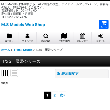
M.S Modelsは世界中から、AFV関係の模型、ディティールアップパーツ、書籍等
の輸入、卸販売を行う会社です。
営業時間：9：00～17：00
定休日：日曜日・月曜日
TEL:029-212-7475
M.S Models Web Shop
カート
カテゴリ
マイページ
商品検索
ご利用案内
カレンダー
ログイン
ホーム
>
T-Rex Studio
>
1/35 履帯シリーズ
1/35 履帯シリーズ
表示順変更
閉じる
90
件
表示数
:
1
2
次
»
在庫あり