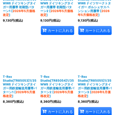
WWII ドイツキングタイ
WWII ドイツキングタイ
WWII ドイツヤークトタ
ガー用履帯 初期型パタ
ガー用履帯 初期型パタ
イガー ポルシェサスペ
ーン1
[
2026年5月価格
ーン2
[
2026年5月価格
ンション用履帯
[
2026
改定
]
改定
]
年5月価格改定
]
9,130
円
(税込)
9,130
円
(税込)
9,130
円
(税込)
カートに入れる
カートに入れる
T-Rex
T-Rex
T-Rex
Studio[TR85053]1/35
Studio[TR85054]1/35
Studio[TR85055]1/35
WWII ドイツキングタイ
WWII ドイツキングタイ
WWII ドイツキングタイ
ガー用鉄道輸送用履帯パ
ガー用鉄道輸送用履帯パ
ガー用鉄道輸送用履帯パ
ターン1
[
2026年5月価
ターン2
[
2026年5月価
ターン3
[
2026年5月価
格改定
]
格改定
]
格改定
]
8,360
円
(税込)
8,360
円
(税込)
8,360
円
(税込)
カートに入れる
カートに入れる