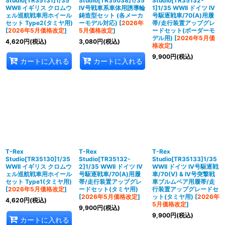
Studio[TR35131]1/35
Studio[TR35038]1/35
Studio[TR35132-
WWII イギリス クロムウ
IV号戦車系車体用誘導輪
1]1/35 WWII ドイツ IV
ェル巡航戦車用ホイール
鋳造型セット (各メーカ
号駆逐戦車/70(A)用履
セット Type2(タミヤ用)
ーモデル対応)
[
2026年
帯/走行装置アップグレ
[
2026年5月価格改定
]
5月価格改定
]
ードセット(ボーダーモ
デル用)
[
2026年5月価
4,620
円
(税込)
3,080
円
(税込)
格改定
]
9,900
円
(税込)
カートに入れる
カートに入れる
T-Rex
T-Rex
T-Rex
Studio[TR35130]1/35
Studio[TR35132-
Studio[TR35133]1/35
WWII イギリス クロムウ
2]1/35 WWII ドイツ IV
WWII ドイツ IV号駆逐戦
ェル巡航戦車用ホイール
号駆逐戦車/70(A)用履
車/70(V) & IV号突撃戦
セット Type1(タミヤ用)
帯/走行装置アップグレ
車ブルムベア用履帯/走
[
2026年5月価格改定
]
ードセット(タミヤ用)
行装置アップグレードセ
[
2026年5月価格改定
]
ット(タミヤ用)
[
2026年
4,620
円
(税込)
5月価格改定
]
9,900
円
(税込)
9,900
円
(税込)
カートに入れる