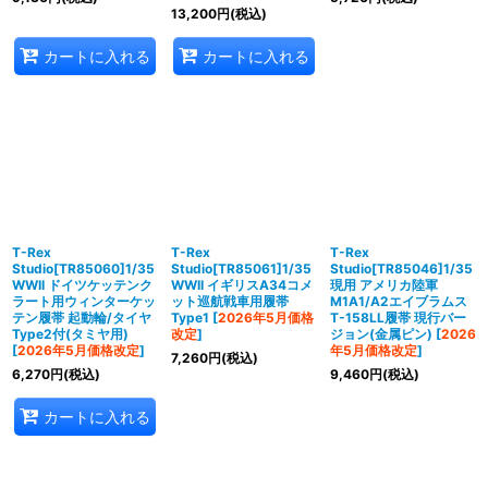
13,200
円
(税込)
カートに入れる
カートに入れる
T-Rex
T-Rex
T-Rex
Studio[TR85060]1/35
Studio[TR85061]1/35
Studio[TR85046]1/35
WWII ドイツケッテンク
WWII イギリスA34コメ
現用 アメリカ陸軍
ラート用ウィンターケッ
ット巡航戦車用履帯
M1A1/A2エイブラムス
テン履帯 起動輪/タイヤ
Type1
[
2026年5月価格
T-158LL履帯 現行バー
Type2付(タミヤ用)
改定
]
ジョン(金属ピン)
[
2026
[
2026年5月価格改定
]
年5月価格改定
]
7,260
円
(税込)
6,270
円
(税込)
9,460
円
(税込)
カートに入れる