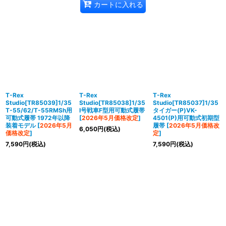
カートに入れる
T-Rex
T-Rex
T-Rex
Studio[TR85039]1/35
Studio[TR85038]1/35
Studio[TR85037]1/35
T-55/62/T-55RMSh用
I号戦車F型用可動式履帯
タイガー(P)VK-
可動式履帯 1972年以降
[
2026年5月価格改定
]
4501(P)用可動式初期型
装着モデル
[
2026年5月
履帯
[
2026年5月価格改
6,050
円
(税込)
価格改定
]
定
]
7,590
円
(税込)
7,590
円
(税込)