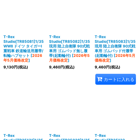
並び順
:
絞り込む
T-Rex
T-Rex
T-Rex
Studio[TR85081]1/35
Studio[TR85082]1/35
Studio[TR85083]1/35
WWII ドイツ タイガーI
現用 陸上自衛隊 90式戦
現用 陸上自衛隊 90式戦
重戦車 鉄道輸送用履帯/
車用 ゴムパッド無し履
車用 ゴムパッド付履帯
転輪ハブセット
[
2026
帯(起動輪付)
[
2026年5
(起動輪付)
[
2026年5月
年5月価格改定
]
月価格改定
]
価格改定
]
9,130
円
(税込)
9,460
円
(税込)
9,460
円
(税込)
カートに入れる
T-Rex
T-Rex
T-Rex