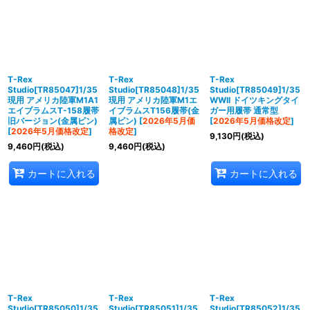
T-Rex
T-Rex
T-Rex
Studio[TR85047]1/35
Studio[TR85048]1/35
Studio[TR85049]1/35
現用 アメリカ陸軍M1A1
現用 アメリカ陸軍M1エ
WWII ドイツキングタイ
エイブラムスT-158履帯
イブラムスT156履帯(金
ガー用履帯 通常型
旧バージョン(金属ピン)
属ピン)
[
2026年5月価
[
2026年5月価格改定
]
[
2026年5月価格改定
]
格改定
]
9,130
円
(税込)
9,460
円
(税込)
9,460
円
(税込)
カートに入れる
カートに入れる
T-Rex
T-Rex
T-Rex
Studio[TR85050]1/35
Studio[TR85051]1/35
Studio[TR85052]1/35