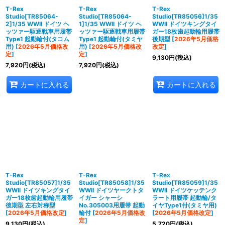
T-Rex
T-Rex
T-Rex
Studio[TR85064-
Studio[TR85064-
Studio[TR85056]1/35
2]1/35 WWII ドイツ ヘ
1]1/35 WWII ドイツ ヘ
WWII ドイツキングタイ
ッツァー駆逐戦車用履帯
ッツァー駆逐戦車用履帯
ガー18枚歯起動輪用履帯
Type1 起動輪付(タコム
Type1 起動輪付(タミヤ
後期型
[
2026年5月価格
用)
[
2026年5月価格改
用)
[
2026年5月価格改
改定
]
定
]
定
]
9,130
円
(税込)
7,920
円
(税込)
7,920
円
(税込)
カートに入れる
カートに入れる
T-Rex
T-Rex
T-Rex
Studio[TR85057]1/35
Studio[TR85058]1/35
Studio[TR85059]1/35
WWII ドイツキングタイ
WWII ドイツヤークトタ
WWII ドイツケッテンク
ガー18枚歯起動輪用履帯
イガー シャーシ
ラート用履帯 起動輪/タ
後期型 左右対称型
No.305003用履帯 起動
イヤType1付(タミヤ用)
[
2026年5月価格改定
]
輪付
[
2026年5月価格改
[
2026年5月価格改定
]
定
]
9,130
円
(税込)
5,720
円
(税込)