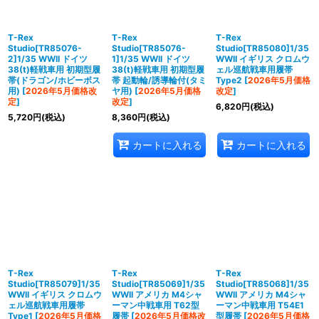
T-Rex
T-Rex
T-Rex
Studio[TR85076-
Studio[TR85076-
Studio[TR85080]1/35
2]1/35 WWII ドイツ
1]1/35 WWII ドイツ
WWII イギリス クロムウ
38(t)軽戦車用 初期型履
38(t)軽戦車用 初期型履
ェル巡航戦車用履帯
帯(ドラゴン/ホビーボス
帯 起動輪/誘導輪付(タミ
Type2
[
2026年5月価格
用)
[
2026年5月価格改
ヤ用)
[
2026年5月価格
改定
]
定
]
改定
]
6,820
円
(税込)
5,720
円
(税込)
8,360
円
(税込)
カートに入れる
カートに入れる
T-Rex
T-Rex
T-Rex
Studio[TR85079]1/35
Studio[TR85069]1/35
Studio[TR85068]1/35
WWII イギリス クロムウ
WWII アメリカ M4シャ
WWII アメリカ M4シャ
ェル巡航戦車用履帯
ーマン中戦車用 T62型
ーマン中戦車用 T54E1
Type1
[
2026年5月価格
履帯
[
2026年5月価格改
型履帯
[
2026年5月価格