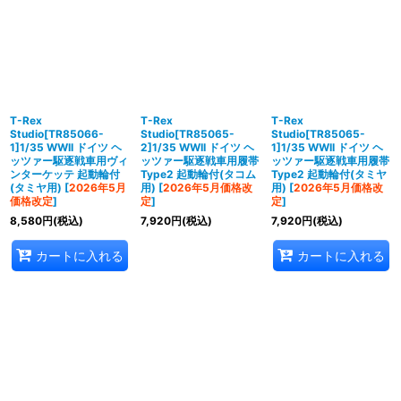
T-Rex
T-Rex
T-Rex
Studio[TR85066-
Studio[TR85065-
Studio[TR85065-
1]1/35 WWII ドイツ ヘ
2]1/35 WWII ドイツ ヘ
1]1/35 WWII ドイツ ヘ
ッツァー駆逐戦車用ヴィ
ッツァー駆逐戦車用履帯
ッツァー駆逐戦車用履帯
ンターケッテ 起動輪付
Type2 起動輪付(タコム
Type2 起動輪付(タミヤ
(タミヤ用)
[
2026年5月
用)
[
2026年5月価格改
用)
[
2026年5月価格改
価格改定
]
定
]
定
]
8,580
円
(税込)
7,920
円
(税込)
7,920
円
(税込)
カートに入れる
カートに入れる