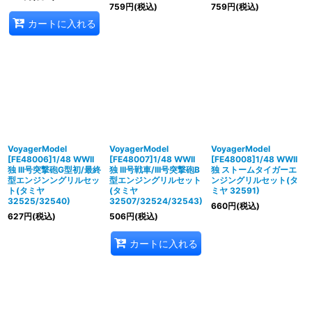
759
円
(税込)
759
円
(税込)
カートに入れる
VoyagerModel
VoyagerModel
VoyagerModel
[FE48006]1/48 WWII
[FE48007]1/48 WWII
[FE48008]1/48 WWII
独 III号突撃砲G型初/最終
独 III号戦車/III号突撃砲B
独 ストームタイガーエ
型エンジンングリルセッ
型エンジングリルセット
ンジングリルセット(タ
ト(タミヤ
(タミヤ
ミヤ 32591)
32525/32540)
32507/32524/32543)
660
円
(税込)
627
円
(税込)
506
円
(税込)
カートに入れる