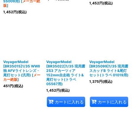
SS009用)
[
メーカー絶
1,452
円
(税込)
版
]
1,452
円
(税込)
VoyagerModel
VoyagerModel
VoyagerModel
[BR35015]1/35 WWII
[BR35022]1/35 現用露
[BR35099]1/35 現用露
独 AFVライトレンズ・
2S3 アカーツィア
スカッドB ライト&尾灯
尾灯セット(汎用)
[
メー
152mm自走砲 ライト&
セット(トラペ 01019用)
カー絶版
]
尾灯セット(トラペ
1,375
円
(税込)
05567用)
451
円
(税込)
1,452
円
(税込)
カートに入れる
カートに入れる