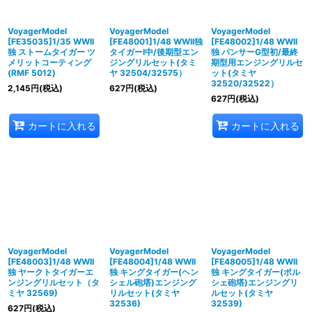
VoyagerModel
VoyagerModel
VoyagerModel
[FE35035]1/35 WWII
[FE48001]1/48 WWII独
[FE48002]1/48 WWII
独 ストームタイガー ツ
タイガーI中/後期型エン
独 パンサーG型初/最終
メリットコーティング
ジングリルセット(タミ
期型用エンジングリルセ
(RMF 5012)
ヤ 32504/32575）
ット(タミヤ
32520/32522）
2,145
円
(税込)
627
円
(税込)
627
円
(税込)
カートに入れる
カートに入れる
VoyagerModel
VoyagerModel
VoyagerModel
[FE48003]1/48 WWII
[FE48004]1/48 WWII
[FE48005]1/48 WWII
独 ヤークトタイガーエ
独 キングタイガー(ヘン
独 キングタイガー(ポル
ンジングリルセット（タ
シェル砲塔)エンジング
シェ砲塔)エンジングリ
ミヤ 32569)
リルセット(タミヤ
ルセット(タミヤ
32536)
32539)
627
円
(税込)