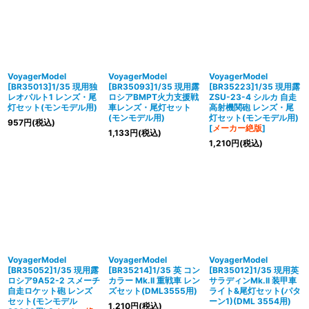
VoyagerModel
VoyagerModel
VoyagerModel
[BR35013]1/35 現用独
[BR35093]1/35 現用露
[BR35223]1/35 現用露
レオパルト1 レンズ・尾
ロシアBMPT火力支援戦
ZSU-23-4 シルカ 自走
灯セット(モンモデル用)
車レンズ・尾灯セット
高射機関砲 レンズ・尾
(モンモデル用)
灯セット(モンモデル用)
957
円
(税込)
[
メーカー絶版
]
1,133
円
(税込)
1,210
円
(税込)
VoyagerModel
VoyagerModel
VoyagerModel
[BR35052]1/35 現用露
[BR35214]1/35 英 コン
[BR35012]1/35 現用英
ロシア9A52-2 スメーチ
カラー Mk.II 重戦車 レン
サラディンMk.II 装甲車
自走ロケット砲 レンズ
ズセット(DML3555用)
ライト&尾灯セット(パタ
セット(モンモデル
ーン1)(DML 3554用)
1,210
円
(税込)