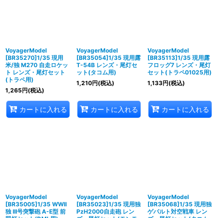
VoyagerModel
VoyagerModel
VoyagerModel
[BR35270]1/35 現用
[BR35054]1/35 現用露
[BR35113]1/35 現用露
米/独 M270 自走ロケッ
T-54B レンズ・尾灯セ
フロッグ7 レンズ・尾灯
ト レンズ・尾灯セット
ット(タコム用)
セット(トラペ01025用)
(トラペ用)
1,210
円
(税込)
1,133
円
(税込)
1,265
円
(税込)
カートに入れる
カートに入れる
カートに入れる
VoyagerModel
VoyagerModel
VoyagerModel
[BR35005]1/35 WWII
[BR35023]1/35 現用独
[BR35068]1/35 現用独
独 III号突撃砲 A-E型 前
PzH2000自走砲 レン
ゲパルト対空戦車 レン