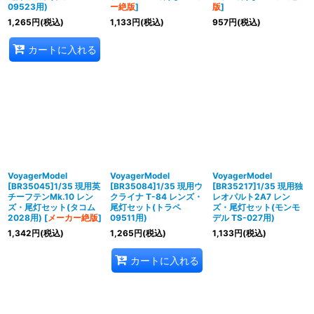
09523用)
ー絶版
]
版
]
1,265
円
(税込)
1,133
円
(税込)
957
円
(税込)
カートに入れる
VoyagerModel
VoyagerModel
VoyagerModel
[BR35045]1/35 現用英
[BR35084]1/35 現用ウ
[BR35217]1/35 現用独
チーフテンMk.10 レン
クライナ T-84 レンズ・
レオパルト2A7 レン
ズ・尾灯セット(タコム
尾灯セット(トラペ
ズ・尾灯セット(モンモ
2028用)
[
メーカー絶版
]
09511用)
デル TS-027用)
1,342
円
(税込)
1,265
円
(税込)
1,133
円
(税込)
カートに入れる