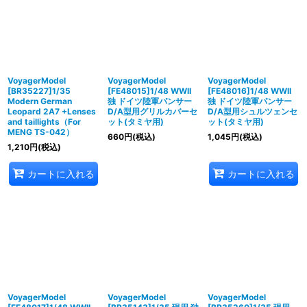
並び順
:
絞り込む
VoyagerModel
VoyagerModel
VoyagerModel
[BR35227]1/35
[FE48015]1/48 WWII
[FE48016]1/48 WWII
Modern German
独 ドイツ陸軍パンサー
独 ドイツ陸軍パンサー
Leopard 2A7 +Lenses
D/A型用グリルカバーセ
D/A型用シュルツェンセ
and taillights（For
ット(タミヤ用)
ット(タミヤ用)
MENG TS-042）
660
円
(税込)
1,045
円
(税込)
1,210
円
(税込)
カートに入れる
カートに入れる
VoyagerModel
VoyagerModel
VoyagerModel