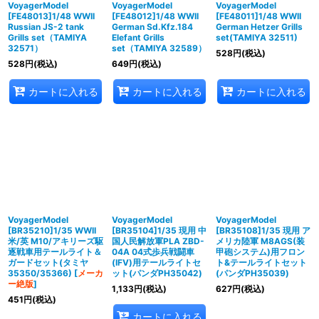
VoyagerModel
VoyagerModel
VoyagerModel
[FE48013]1/48 WWII
[FE48012]1/48 WWII
[FE48011]1/48 WWII
Russian JS-2 tank
German Sd.Kfz.184
German Hetzer Grills
Grills set（TAMIYA
Elefant Grills
set(TAMIYA 32511)
32571）
set（TAMIYA 32589）
528
円
(税込)
528
円
(税込)
649
円
(税込)
カートに入れる
カートに入れる
カートに入れる
VoyagerModel
VoyagerModel
VoyagerModel
[BR35210]1/35 WWII
[BR35104]1/35 現用 中
[BR35108]1/35 現用 ア
米/英 M10/アキリーズ駆
国人民解放軍PLA ZBD-
メリカ陸軍 M8AGS(装
逐戦車用テールライト＆
04A 04式歩兵戦闘車
甲砲システム)用フロン
ガードセット(タミヤ
(IFV)用テールライトセ
ト&テールライトセット
35350/35366)
[
メーカ
ット(パンダPH35042)
(パンダPH35039)
ー絶版
]
1,133
円
(税込)
627
円
(税込)
451
円
(税込)
カートに入れる