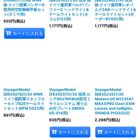
[FE48017]1/48 WWII
[BR35143]1/35 現用 独
[BR35260]1/35 現用
独 ドイツ陸軍パンサーD
ドイツ連邦軍ベルゲパン
独 ドイツ連邦軍レオパ
型用対空防御装甲板セッ
ツァー2 ヘッドライト&
ルド2A6 ヘッドライト&
ト(タミヤ用)
テールライトセット(タ
テールライトセット(ボ
コム2122用)
ーダーBT002用)
550
円
(税込)
1,177
円
(税込)
1,177
円
(税込)
カートに入れる
VoyagerModel
VoyagerModel
VoyagerModel
[BR35076]1/35 WWII
[FE35037]1/35 現用 ロ
[BR35235]1/35
ドイツ国防軍スタッフカ
シア9K37M1BUK防空ミ
Modern US M1235A1
ータイプ82Eテールライ
サイルシステム 滑り止
MAXXPRO Dash DXM
トセット(RFM 5023用)
め付プレート(MENG
Lenses and taillights
SS-014用)
(PANDA PH35032)
891
円
(税込)
935
円
(税込)
2,266
円
(税込)
カートに入れる
カートに入れる