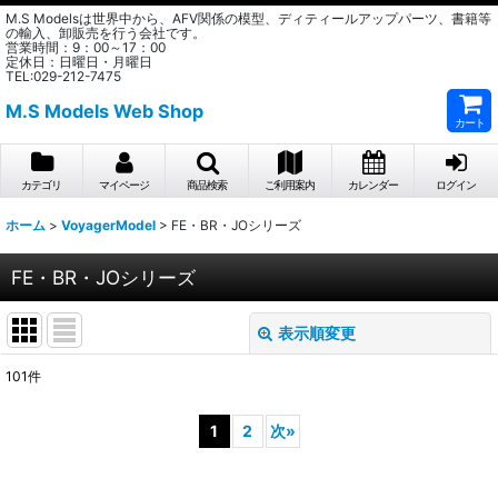
M.S Modelsは世界中から、AFV関係の模型、ディティールアップパーツ、書籍等
の輸入、卸販売を行う会社です。
営業時間：9：00～17：00
定休日：日曜日・月曜日
TEL:029-212-7475
M.S Models Web Shop
カート
カテゴリ
マイページ
商品検索
ご利用案内
カレンダー
ログイン
ホーム
>
VoyagerModel
>
FE・BR・JOシリーズ
FE・BR・JOシリーズ
表示順変更
閉じる
101
件
表示数
:
1
2
次
»
在庫あり