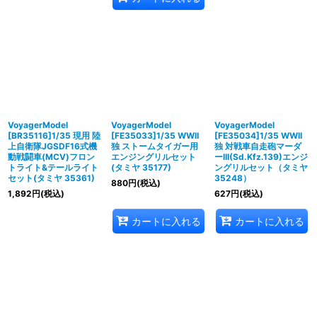
VoyagerModel
VoyagerModel
VoyagerModel
[BR35116]1/35 現用 陸
[FE35033]1/35 WWII
[FE35034]1/35 WWII
上自衛隊JGSDF16式機
独 ストームタイガー用
独 対戦車自走砲マーダ
動戦闘車(MCV)フロン
エンジングリルセット
ーIII(Sd.Kfz.139)エンジ
トライト&テールライト
(タミヤ 35177)
ングリルセット（タミヤ
セット(タミヤ 35361)
35248）
880
円
(税込)
1,892
円
(税込)
627
円
(税込)
カートに入れる
カートに入れる