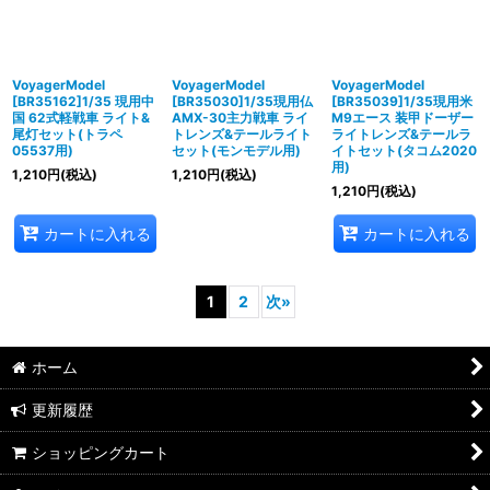
VoyagerModel
VoyagerModel
VoyagerModel
[BR35162]1/35 現用中
[BR35030]1/35現用仏
[BR35039]1/35現用米
国 62式軽戦車 ライト&
AMX-30主力戦車 ライ
M9エース 装甲ドーザー
尾灯セット(トラペ
トレンズ&テールライト
ライトレンズ&テールラ
05537用)
セット(モンモデル用)
イトセット(タコム2020
用)
1,210
円
(税込)
1,210
円
(税込)
1,210
円
(税込)
カートに入れる
カートに入れる
1
2
次
»
ホーム
更新履歴
ショッピングカート