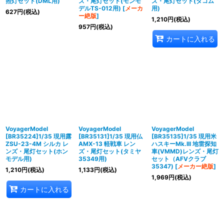
照灯セット(DML用)
ズ・尾灯セット(モンモ
ズ・尾灯セット(タコム
デルTS-012用)
[
メーカ
用)
627
円
(税込)
ー絶版
]
1,210
円
(税込)
957
円
(税込)
カートに入れる
VoyagerModel
VoyagerModel
VoyagerModel
[BR35224]1/35 現用露
[BR35131]1/35 現用仏
[BR35135]1/35 現用米
ZSU-23-4M シルカ レ
AMX-13 軽戦車 レン
ハスキーMk.III 地雷探知
ンズ・尾灯セット(ホン
ズ・尾灯セット(タミヤ
車(VMMD)レンズ・尾灯
モデル用)
35349用)
セット（AFVクラブ
35347)
[
メーカー絶版
]
1,210
円
(税込)
1,133
円
(税込)
1,969
円
(税込)
カートに入れる