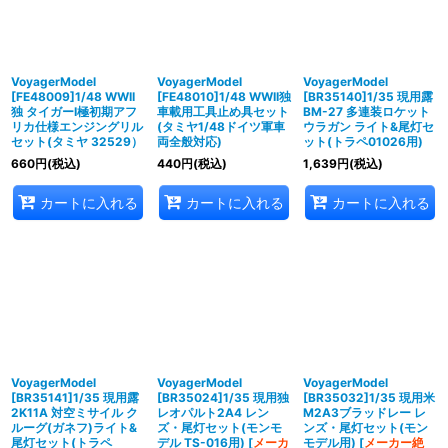
VoyagerModel
VoyagerModel
VoyagerModel
[FE48009]1/48 WWII
[FE48010]1/48 WWII独
[BR35140]1/35 現用露
独 タイガーI極初期アフ
車載用工具止め具セット
BM-27 多連装ロケット
リカ仕様エンジングリル
(タミヤ1/48ドイツ軍車
ウラガン ライト&尾灯セ
セット(タミヤ 32529）
両全般対応)
ット(トラペ01026用)
660
円
(税込)
440
円
(税込)
1,639
円
(税込)
カートに入れる
カートに入れる
カートに入れる
VoyagerModel
VoyagerModel
VoyagerModel
[BR35141]1/35 現用露
[BR35024]1/35 現用独
[BR35032]1/35 現用米
2K11A 対空ミサイル ク
レオパルト2A4 レン
M2A3ブラッドレー レ
ルーグ(ガネフ)ライト&
ズ・尾灯セット(モンモ
ンズ・尾灯セット(モン
尾灯セット(トラペ
デル TS-016用)
[
メーカ
モデル用)
[
メーカー絶