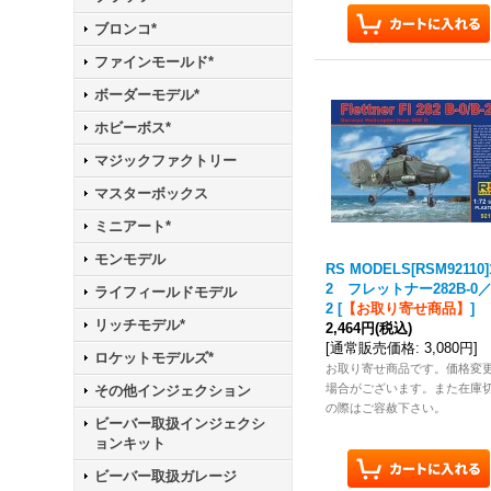
ブロンコ*
ファインモールド*
ボーダーモデル*
ホビーボス*
マジックファクトリー
マスターボックス
ミニアート*
モンモデル
RS MODELS[RSM92110]
2 フレットナー282B-0／
ライフィールドモデル
2
[
【お取り寄せ商品】
]
リッチモデル*
2,464円
(税込)
[
通常販売価格
:
3,080円
]
ロケットモデルズ*
お取り寄せ商品です。価格変
場合がございます。また在庫
その他インジェクション
の際はご容赦下さい。
ビーバー取扱インジェクシ
ョンキット
ビーバー取扱ガレージ