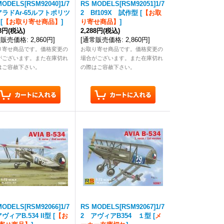
MODELS[RSM92040]1/7
RS MODELS[RSM92051]1/7
アラドAr-65ルフトポリツ
2 Bf109X 試作型
[
【お取
[
【お取り寄せ商品】
]
り寄せ商品】
]
88円
(税込)
2,288円
(税込)
常販売価格
:
2,860円
]
[
通常販売価格
:
2,860円
]
り寄せ商品です。価格変更の
お取り寄せ商品です。価格変更の
がございます。また在庫切れ
場合がございます。また在庫切れ
はご容赦下さい。
の際はご容赦下さい。
MODELS[RSM92066]1/7
RS MODELS[RSM92067]1/7
ヴィアB.534 II型
[
【お
2 アヴィアB354 １型
[
メ