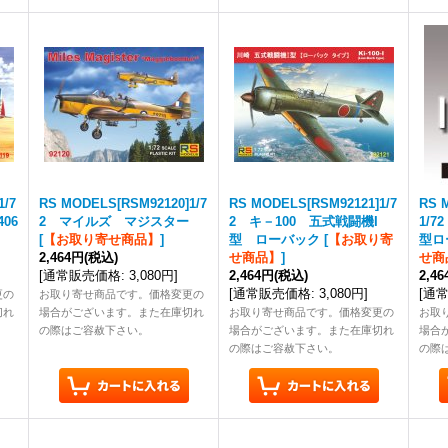
1/7
RS MODELS[RSM92120]1/7
RS MODELS[RSM92121]1/7
RS 
06
2 マイルズ マジスター
2 キ－100 五式戦闘機I
1/7
[
【お取り寄せ商品】
]
型 ローバック
[
【お取り寄
型ロ
2,464円
(税込)
せ商品】
]
せ商
[
通常販売価格
:
3,080円
]
2,464円
(税込)
2,4
[
通常販売価格
:
3,080円
]
[
通
更の
お取り寄せ商品です。価格変更の
切れ
場合がございます。また在庫切れ
お取り寄せ商品です。価格変更の
お取
の際はご容赦下さい。
場合がございます。また在庫切れ
場合
の際はご容赦下さい。
の際