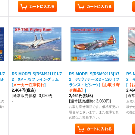
1/7
RS MODELS[RSM92111]1/7
RS MODELS[RSM92113]1/7
RS 
B-
2 XP－79フライングラム
2 デボワテーヌD－520（フ
2 
[
メーカー在庫切れ
]
ランス・ビシー)
[
【お取り寄
[
【
2,464円
(税込)
せ商品】
]
2,4
[
通常販売価格
:
3,080円
]
2,464円
(税込)
[
通
[
通常販売価格
:
3,080円
]
更の
×
お取
切れ
お取り寄せ商品です。価格変更の
場合
場合がございます。また在庫切れ
の際
の際はご容赦下さい。