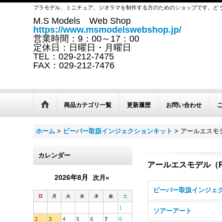
プラモデル、ミニチュア、ジオラマを制作する方のためのショップです。ど
M.S Models Web Shop
https://www.msmodelswebshop.jp/
営業時間：9：00～17：00
定休日：日曜日・月曜日
TEL：029-212-7475
FAX：029-212-7476
商品カテゴリ一覧
更新履歴
お問い合わせ
ホーム
>
ビーバー取扱インジェクションキット
>
アールエスモデ
カレンダー
アールエスモデル（RS
2026年8月
次月»
日
月
火
水
木
金
土
1
ソアーアート
2
3
4
5
6
7
8