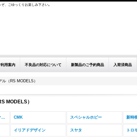
うぞ、ごゆっくりお楽しみ下さい｡
ご利用案内
不良品の対応について
新製品のご予約商品
入荷済商品
ル（RS MODELS）
 MODELS）
ビーバー取扱インジェクションキット (全商品)
CMK
スペシャルホビー
新時
イリアドデザイン
スヤタ
トロ