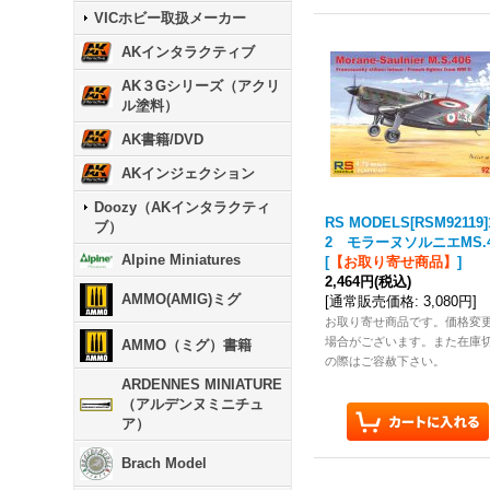
VICホビー取扱メーカー
AKインタラクティブ
AK３Gシリーズ（アクリ
ル塗料）
AK書籍/DVD
AKインジェクション
Doozy（AKインタラクティ
RS MODELS[RSM92119]
ブ）
2 モラーヌソルニエMS.4
Alpine Miniatures
[
【お取り寄せ商品】
]
2,464円
(税込)
AMMO(AMIG)ミグ
[
通常販売価格
:
3,080円
]
お取り寄せ商品です。価格変
場合がございます。また在庫
AMMO（ミグ）書籍
の際はご容赦下さい。
ARDENNES MINIATURE
（アルデンヌミニチュ
ア）
Brach Model