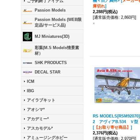
機＜日／満州>
[
メーカー
ご予約終了アイテム
庫切れ
]
Passion Models
2,288円
(税込)
[
通常販売価格
:
2,860円
]
Passion Models (WEB限
×
定品/サービス品)
MJ Miniatures(3D)
彩葉(M.S Models情景素
材）
SHK PRODUCTS
DECAL STAR
ICM
IBG
アイラブキット
アオシマ*
RS MODELS[RSM92070]
アカデミー*
2 アヴィアB.534 Ｖ型
[
【お取り寄せ商品】
]
アスカモデル*
2,376円
(税込)
アミュージングホビー
[
通常販売価格
:
2,970円
]