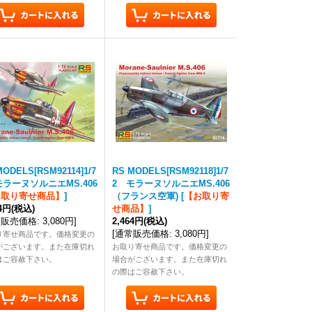
MODELS[RSM92114]1/7
RS MODELS[RSM92118]1/7
モラーヌソルニエMS.406
2 モラーヌソルニエMS.406
お取り寄せ商品】
]
（フランス空軍)
[
【お取り寄
64円
(税込)
せ商品】
]
常販売価格
:
3,080円
]
2,464円
(税込)
[
通常販売価格
:
3,080円
]
り寄せ商品です。価格変更の
がございます。また在庫切れ
お取り寄せ商品です。価格変更の
はご容赦下さい。
場合がございます。また在庫切れ
の際はご容赦下さい。