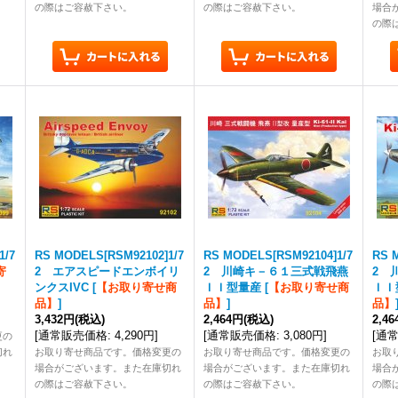
の際はご容赦下さい。
の際はご容赦下さい。
場合
の際
1/7
RS MODELS[RSM92102]1/7
RS MODELS[RSM92104]1/7
RS 
寄
2 エアスピードエンボイリ
2 川崎キ－６１三式戦飛燕
2 
ンクスIVC
[
【お取り寄せ商
ＩＩ型量産
[
【お取り寄せ商
ＩＩ
品】
]
品】
]
品】
3,432円
(税込)
2,464円
(税込)
2,4
[
通常販売価格
:
4,290円
]
[
通常販売価格
:
3,080円
]
[
通
更の
切れ
お取り寄せ商品です。価格変更の
お取り寄せ商品です。価格変更の
お取
場合がございます。また在庫切れ
場合がございます。また在庫切れ
場合
の際はご容赦下さい。
の際はご容赦下さい。
の際