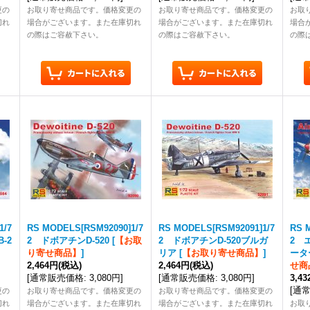
更の
お取り寄せ商品です。価格変更の
お取り寄せ商品です。価格変更の
お取
切れ
場合がございます。また在庫切れ
場合がございます。また在庫切れ
場合
の際はご容赦下さい。
の際はご容赦下さい。
の際
1/7
RS MODELS[RSM92090]1/7
RS MODELS[RSM92091]1/7
RS 
-2
2 ドボアチンD-520
[
【お取
2 ドボアチンD-520ブルガ
2 
り寄せ商品】
]
リア
[
【お取り寄せ商品】
]
ータ
2,464円
(税込)
2,464円
(税込)
せ商
[
通常販売価格
:
3,080円
]
[
通常販売価格
:
3,080円
]
3,4
[
通
更の
お取り寄せ商品です。価格変更の
お取り寄せ商品です。価格変更の
切れ
場合がございます。また在庫切れ
場合がございます。また在庫切れ
お取