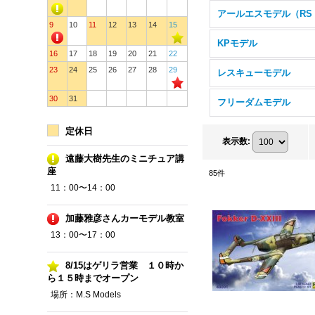
9
10
11
12
13
14
15
KPモデル
16
17
18
19
20
21
22
23
24
25
26
27
28
29
レスキューモデル
30
31
フリーダムモデル
定休日
表示数
:
遠藤大樹先生のミニチュア講
座
85
件
11：00〜14：00
加藤雅彦さんカーモデル教室
13：00〜17：00
8/15はゲリラ営業 １０時か
ら１５時までオープン
場所：M.S Models