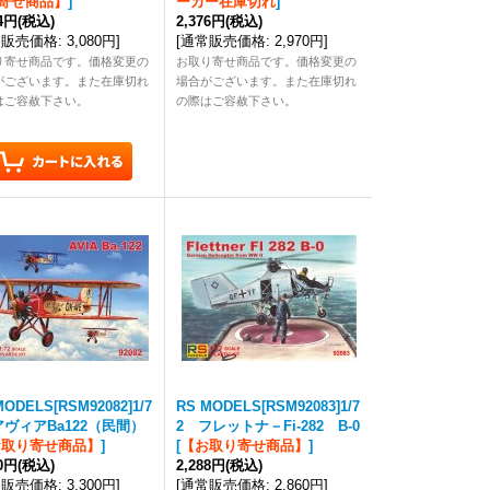
寄せ商品】
]
ーカー在庫切れ
]
64円
(税込)
2,376円
(税込)
常販売価格
:
3,080円
]
[
通常販売価格
:
2,970円
]
り寄せ商品です。価格変更の
お取り寄せ商品です。価格変更の
がございます。また在庫切れ
場合がございます。また在庫切れ
はご容赦下さい。
の際はご容赦下さい。
MODELS[RSM92082]1/7
RS MODELS[RSM92083]1/7
アヴィアBa122（民間）
2 フレットナ－Fi-282 B-0
お取り寄せ商品】
]
[
【お取り寄せ商品】
]
40円
(税込)
2,288円
(税込)
常販売価格
:
3,300円
]
[
通常販売価格
:
2,860円
]