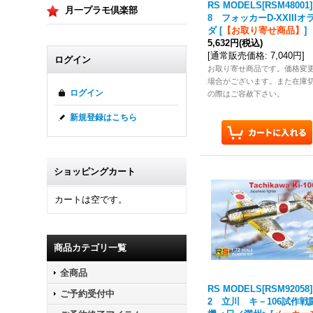
RS MODELS[RSM48001]
月一プラモ倶楽部
8 フォッカーD-XXIIIオ
ダ
[
【お取り寄せ商品】
]
5,632円
(税込)
[
通常販売価格
:
7,040円
]
ログイン
お取り寄せ商品です。価格変
場合がございます。また在庫
ログイン
の際はご容赦下さい。
新規登録はこちら
ショッピングカート
カートは空です。
商品カテゴリ一覧
全商品
RS MODELS[RSM92058]
ご予約受付中
2 立川 キ－106試作戦