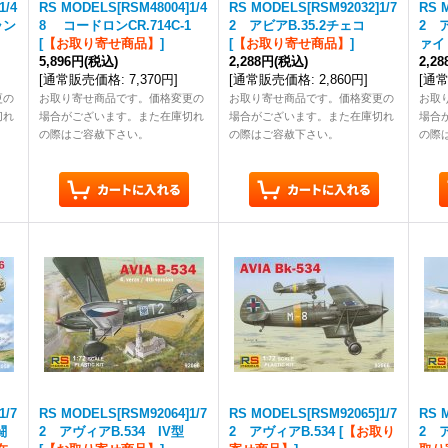
1/4
RS MODELS[RSM48004]1/4
RS MODELS[RSM92032]1/7
RS 
ラン
8 コードロンCR.714C-1
2 アビアB.35.2チェコ
2 
[
【お取り寄せ商品】
]
[
【お取り寄せ商品】
]
ァイ
5,896円
(税込)
2,288円
(税込)
2,2
[
通常販売価格
:
7,370円
]
[
通常販売価格
:
2,860円
]
[
通
更の
お取り寄せ商品です。価格変更の
お取り寄せ商品です。価格変更の
お取
切れ
場合がございます。また在庫切れ
場合がございます。また在庫切れ
場合
の際はご容赦下さい。
の際はご容赦下さい。
の際
1/7
RS MODELS[RSM92064]1/7
RS MODELS[RSM92065]1/7
RS 
闘
2 アヴィアB.534 IV型
2 アヴィアB.534
[
【お取り
2 ア