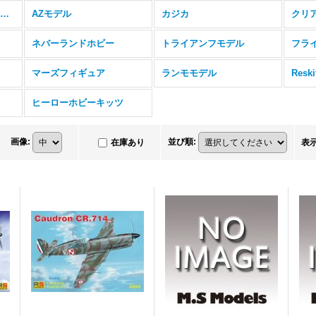
アールエスモデル（RS MODELS）
AZモデル
カジカ
クリ
ネバーランドホビー
トライアンフモデル
フラ
マーズフィギュア
ランモモデル
Resk
ヒーローホビーキッツ
画像
:
並び順
:
在庫あり
表