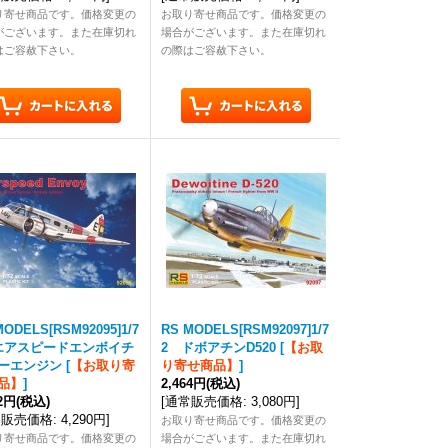
り寄せ商品です。価格変更の
お取り寄せ商品です。価格変更の
がございます。また在庫切れ
場合がございます。また在庫切れ
はご容赦下さい。
の際はご容赦下さい。
MODELS[RSM92095]1/7
RS MODELS[RSM92097]1/7
エアスピードエンボイチ
2 ドボアチンD520
[
【お取
ーエンジン
[
【お取り寄
り寄せ商品】
]
品】
]
2,464円
(税込)
32円
(税込)
[
通常販売価格
:
3,080円
]
常販売価格
:
4,290円
]
お取り寄せ商品です。価格変更の
り寄せ商品です。価格変更の
場合がございます。また在庫切れ