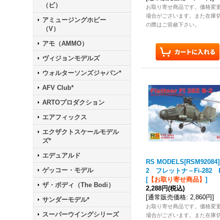
（ビ）
お取り寄せ商品です。価格変
場合がございます。また在庫
アミュージングホビー
の際はご容赦下さい。
（V）
アモ（AMMO）
ヴィジョンモデルズ
ウォルターソンズジャパン*
AFV Club*
ARTOプロダクション
エアフィックス
エクザクトスケールモデル
ズ*
エデュアルド
RS MODELS[RSM92084]
ゲッコー・モデル
2 フレットナ－Fi-282 B
[
【お取り寄せ商品】
]
ザ・ボディ（The Bodi）
2,288円
(税込)
[
通常販売価格
:
2,860円
]
サンダーモデル*
お取り寄せ商品です。価格変
スーパーウイングシリーズ
場合がございます。また在庫