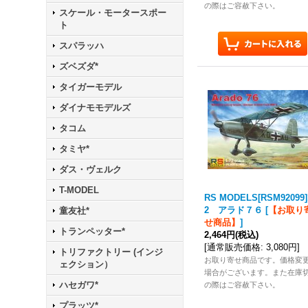
の際はご容赦下さい。
スケール・モータースポー
ト
スパラッハ
ズベズダ*
タイガーモデル
ダイナモモデルズ
タコム
タミヤ*
ダス・ヴェルク
T-MODEL
RS MODELS[RSM92099]
2 アラド７６
[
【お取り
童友社*
せ商品】
]
トランペッター*
2,464円
(税込)
[
通常販売価格
:
3,080円
]
トリファクトリー (インジ
お取り寄せ商品です。価格変
ェクション）
場合がございます。また在庫
ハセガワ*
の際はご容赦下さい。
プラッツ*