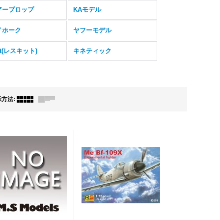
アープロップ
KAモデル
イホーク
ヤフーモデル
it(レスキット)
キネティック
示方法
: