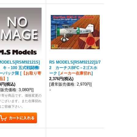
MODELS[RSM92121S]
RS MODELS[RSM92122]1/7
2 キ－100 五式戦闘機I
2 カーチスBFC－2ゴスホ
ーバック限
[
【お取り寄
ーク
[
メーカー在庫切れ
]
品】
]
2,376円
(税込)
64円
(税込)
[
通常販売価格
:
2,970円
]
常販売価格
:
3,080円
]
×
り寄せ商品です。価格変更の
がございます。また在庫切れ
はご容赦下さい。