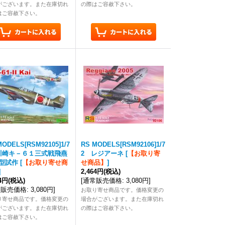
がございます。また在庫切れ
の際はご容赦下さい。
はご容赦下さい。
MODELS[RSM92105]1/7
RS MODELS[RSM92106]1/7
川崎キ－６１三式戦飛燕
2 レジアーネ
[
【お取り寄
型試作
[
【お取り寄せ商
せ商品】
]
]
2,464円
(税込)
64円
(税込)
[
通常販売価格
:
3,080円
]
常販売価格
:
3,080円
]
お取り寄せ商品です。価格変更の
り寄せ商品です。価格変更の
場合がございます。また在庫切れ
がございます。また在庫切れ
の際はご容赦下さい。
はご容赦下さい。