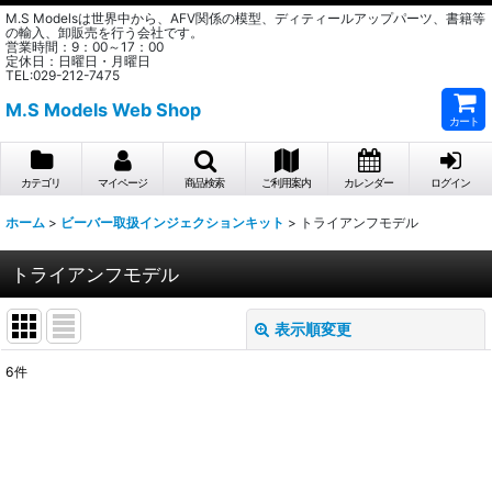
M.S Modelsは世界中から、AFV関係の模型、ディティールアップパーツ、書籍等
の輸入、卸販売を行う会社です。
営業時間：9：00～17：00
定休日：日曜日・月曜日
TEL:029-212-7475
M.S Models Web Shop
カート
カテゴリ
マイページ
商品検索
ご利用案内
カレンダー
ログイン
ホーム
>
ビーバー取扱インジェクションキット
>
トライアンフモデル
トライアンフモデル
表示順変更
閉じる
6
件
表示数
:
在庫あり