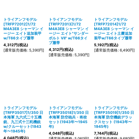
並び順
:
絞り込む
トライアンフモデル
トライアンフモデル
トライアンフモデル
[TRFP72012]1/72
[TRFP72013]1/72
[TRFP72014]1/72
M4A3E8 シャーマン イ
M4A3E8 シャーマン イ
M4A3E8 シャーマン イ
ージー エイト追加装甲
ージー エイト"サンダー
ージー エイト土嚢追加
w/T66タイプ履帯
ボルト VII" w/T66タイ
装甲w/T66タイプ履帯
プ履帯
4,312
円
(税込)
5,192
円
(税込)
4,312
円
(税込)
[
通常販売価格
:
5,390
円
]
[
通常販売価格
:
6,490
円
]
[
通常販売価格
:
5,390
円
]
トライアンフモデル
トライアンフモデル
トライアンフモデル
[TRFP35017]1/350 日
[TRFP35018]1/350 日
[TRFP35019]1/350 日
本海軍 九六式二十五機
本海軍 防空砲兵・将校
本海軍 防空機銃デラッ
銃、九三式十三粍機銃
セット(1943年〜1945
クスセット (1943年〜
w/クルーセット(1943
年)
1945年)
年〜1945年)
4,048
円
(税込)
7,744
円
(税込)
4,048
円
(税込)
[
通常販売価格
:
5,060
円
]
[
通常販売価格
:
9,680
円
]