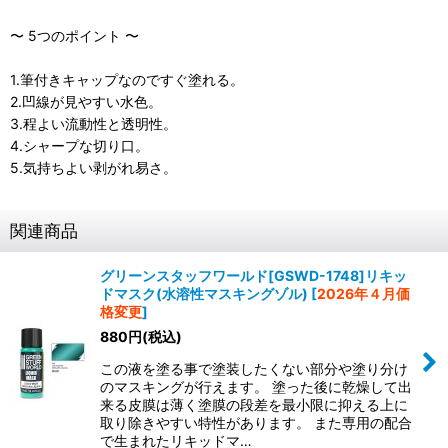
〜 5つのポイント 〜
1.筆付きキャップなのですぐ塗れる。
2.凹線が見やすい水色。
3.程よい流動性と透明性。
4.シャープな切り口。
5.気持ちよい剥がれ易さ。
関連商品
グリーンスタッフワールド[GSWD-1748]リキッ
ドマスク(水溶性マスキングゾル)
[
2026年４月価
格変更
]
880
円
(税込)
この液を塗る事で塗装したくない部分や塗り分け
のマスキングが行えます。 塗った後に乾燥して出
来る皮膜は薄く塗膜の段差を最小限に抑える上に
取り除きやすい特性があります。 また専用の配合
で生まれたリキッドマ…