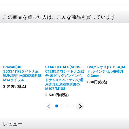
この商品を買った人は、こんな商品も買っています
Bravo6[B6-
STAR DECALS[SD35-
GSIクレオス[GT65A]Ｍ
35334]1/35 ベトナム
C1285]1/35 ベトナム戦
ｒ.ラインチゼル用替刃
戦争/現用 米陸軍/海兵隊
争 米 ビッグガンインベ
0.3mm
M14ライフル
トナム＃2 ベトナムで運
880
円
(税込)
用された米陸軍所属の
2,310
円
(税込)
M107/M108
2,530
円
(税込)
レビュー