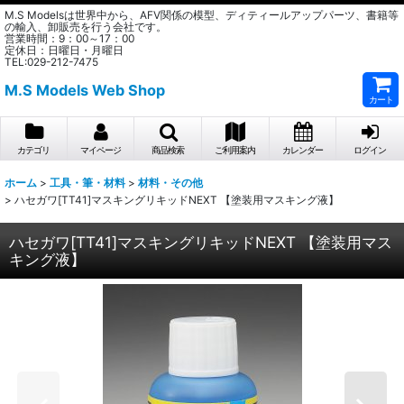
M.S Modelsは世界中から、AFV関係の模型、ディティールアップパーツ、書籍等
の輸入、卸販売を行う会社です。
営業時間：9：00～17：00
定休日：日曜日・月曜日
TEL:029-212-7475
M.S Models Web Shop
カート
カテゴリ
マイページ
商品検索
ご利用案内
カレンダー
ログイン
ホーム
>
工具・筆・材料
>
材料・その他
>
ハセガワ[TT41]マスキングリキッドNEXT 【塗装用マスキング液】
ハセガワ[TT41]マスキングリキッドNEXT 【塗装用マス
キング液】