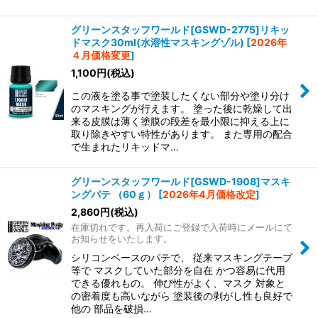
グリーンスタッフワールド[GSWD-2775]リキッ
ドマスク30ml(水溶性マスキングゾル)
[
2026年
４月価格変更
]
1,100
円
(税込)
この液を塗る事で塗装したくない部分や塗り分け
のマスキングが行えます。 塗った後に乾燥して出
来る皮膜は薄く塗膜の段差を最小限に抑える上に
取り除きやすい特性があります。 また専用の配合
で生まれたリキッドマ…
グリーンスタッフワールド[GSWD-1908]マスキ
ングパテ （60ｇ）
[
2026年4月価格改定
]
2,860
円
(税込)
在庫切れです。再入荷にご登録で入荷時にメールにて
お知らせをいたします。
シリコンベースのパテで、 従来マスキングテープ
等で マスクしていた部分を自在 かつ容易に代用
できる優れもの。 伸び性がよく、マスク 対象と
の密着度も高いながら 塗装後の剥がし性も良好で
他の 部品を破損…