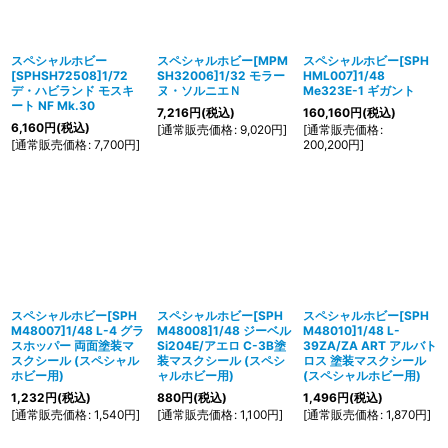
スペシャルホビー
スペシャルホビー[MPM
スペシャルホビー[SPH
[SPHSH72508]1/72
SH32006]1/32 モラー
HML007]1/48
デ・ハビランド モスキ
ヌ・ソルニエＮ
Me323E-1 ギガント
ート NF Mk.30
7,216
円
(税込)
160,160
円
(税込)
6,160
円
(税込)
[
通常販売価格
:
9,020
円
]
[
通常販売価格
:
[
通常販売価格
:
7,700
円
]
200,200
円
]
スペシャルホビー[SPH
スペシャルホビー[SPH
スペシャルホビー[SPH
M48007]1/48 L-4 グラ
M48008]1/48 ジーベル
M48010]1/48 L-
スホッパー 両面塗装マ
Si204E/アエロ C-3B塗
39ZA/ZA ART アルバト
スクシール (スペシャル
装マスクシール (スペシ
ロス 塗装マスクシール
ホビー用)
ャルホビー用)
(スペシャルホビー用)
1,232
円
(税込)
880
円
(税込)
1,496
円
(税込)
[
通常販売価格
:
1,540
円
]
[
通常販売価格
:
1,100
円
]
[
通常販売価格
:
1,870
円
]