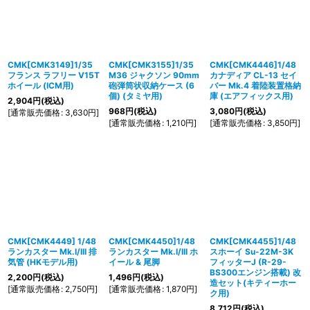
CMK[CMK3149]1/35
CMK[CMK3155]1/35
CMK[CMK4446]1/48
フランス ラフリー V15T
M36 ジャクソン 90mm
カナディア CL-13 セイ
ホイール (ICM用)
砲弾筒状収納ケース (6
バー Mk.4 着陸装置格納
個) (タミヤ用)
庫 (エアフィックス用)
2,904
円
(税込)
968
円
(税込)
3,080
円
(税込)
[
通常販売価格
:
3,630
円
]
[
通常販売価格
:
1,210
円
]
[
通常販売価格
:
3,850
円
]
CMK[CMK4449] 1/48
CMK[CMK4450]1/48
CMK[CMK4455]1/48
ランカスター Mk.I/III 排
ランカスター Mk.I/III ホ
スホーイ Su-22M-3K
気管 (HKモデル用)
イール & 尾脚
フィッターJ (R-29-
BS300エンジン搭載) 改
2,200
円
(税込)
1,496
円
(税込)
造セット(キティーホー
[
通常販売価格
:
2,750
円
]
[
通常販売価格
:
1,870
円
]
ク用)
8,712
円
(税込)