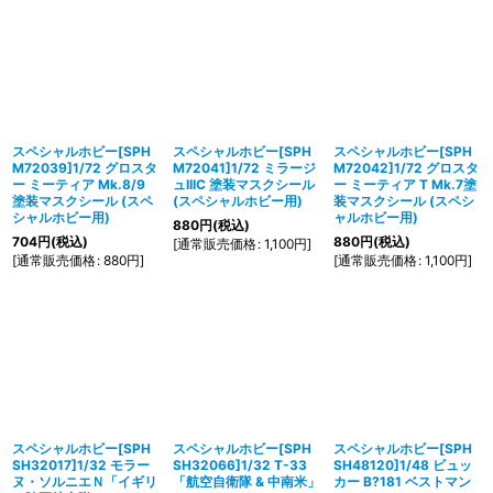
スペシャルホビー[SPH
スペシャルホビー[SPH
スペシャルホビー[SPH
M72039]1/72 グロスタ
M72041]1/72 ミラージ
M72042]1/72 グロスタ
ー ミーティア Mk.8/9
ュIIIC 塗装マスクシール
ー ミーティア T Mk.7塗
塗装マスクシール (スペ
(スペシャルホビー用)
装マスクシール (スペシ
シャルホビー用)
ャルホビー用)
880
円
(税込)
704
円
(税込)
880
円
(税込)
[
通常販売価格
:
1,100
円
]
[
通常販売価格
:
880
円
]
[
通常販売価格
:
1,100
円
]
スペシャルホビー[SPH
スペシャルホビー[SPH
スペシャルホビー[SPH
SH32017]1/32 モラー
SH32066]1/32 T-33
SH48120]1/48 ビュッ
ヌ・ソルニエＮ「イギリ
「航空自衛隊 & 中南米」
カー B?181 ベストマン