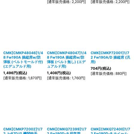
[
通常販売価格
:
2,200
円
]
[
通常販売価格
:
2,200
円
]
CMK[CMKP48046]1/4
CMK[CMKP48047]1/4
CMK[CMKP72001]1/7
8 Fw190A 操縦席w/防
8 Fw190A 操縦席w/防
2 Fw190A/D 操縦席 (汎
弾板 (ベルトモールド付)
弾板 (ベルト無し) (エデ
用)
(エデュアルド用)
ュアルド用)
704
円
(税込)
1,496
円
(税込)
1,408
円
(税込)
[
通常販売価格
:
880
円
]
[
通常販売価格
:
1,870
円
]
[
通常販売価格
:
1,760
円
]
CMK[CMKP72002]1/7
CMK[CMKQ72399]1/7
CMK[CMKQ72400]1/7
2 Ju87D/G 機関銃手
2 Fw190D-9 排気管
2 Fw190D-9 ホイール