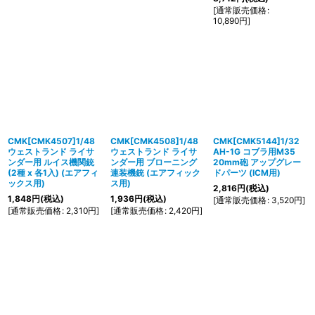
[
通常販売価格
:
10,890
円
]
CMK[CMK4507]1/48
CMK[CMK4508]1/48
CMK[CMK5144]1/32
ウェストランド ライサ
ウェストランド ライサ
AH-1G コブラ用M35
ンダー用 ルイス機関銃
ンダー用 ブローニング
20mm砲 アップグレー
(2種 x 各1入) (エアフィ
連装機銃 (エアフィック
ドパーツ (ICM用)
ックス用)
ス用)
2,816
円
(税込)
1,848
円
(税込)
1,936
円
(税込)
[
通常販売価格
:
3,520
円
]
[
通常販売価格
:
2,310
円
]
[
通常販売価格
:
2,420
円
]