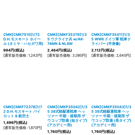
CMK[CMK7510]1/72
CMK[CMKF35379]1/3
CMK[CMKF35411]1/3
D.H.モスキート ホイー
5 ウクライナ兵 w/AK-
5 WWII ドイツ軍 戦車ド
ル (タミヤ・ハセガワ用)
74MN & NLAW
ライバー (半身像)
994
円
(税込)
2,464
円
(税込)
2,112
円
(税込)
[
通常販売価格
:
1,242
円
]
[
通常販売価格
:
3,080
円
]
[
通常販売価格
:
2,640
円
]
CMK[CMKF72378]1/7
CMK[CMKP35042]1/3
CMK[CMKP35043]1/3
2 D.H.モスキート パイ
5 38式軽駆逐戦車 ヘッ
5 38式軽駆逐戦車 ヘッ
ロット & 航空士
ツァー 中期・後期用 ザ
ツァー 中期・後期用 ザ
ウコップ防盾 (短タイプ)
ウコップ防盾 (長タイプ)
1,496
円
(税込)
(アカデミー用)
(アカデミー用)
[
通常販売価格
:
1,870
円
]
1,760
円
(税込)
1,760
円
(税込)