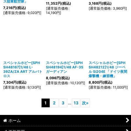
ス陸軍航空隊」
11,352
円
(税込)
3,168
円
(税込)
7,216
円
(税込)
[
通常販売価格
:
[
通常販売価格
:
3,960
円
]
[
通常販売価格
:
9,020
円
]
14,190
円
]
スペシャルホビー[SPH
スペシャルホビー[SPH
スペシャルホビー[SPH
SH48167]1/48 L-
SH48194]1/48 AF-3S
SH48212]1/48 ジーベ
39ZA/ZA ART アルバト
ガーディアン
ル Si204E 「ドイツ夜間
ロス
爆撃機・練習機」
8,096
円
(税込)
7,304
円
(税込)
8,800
円
(税込)
[
通常販売価格
:
10,120
円
]
[
通常販売価格
:
9,130
円
]
[
通常販売価格
:
11,000
円
]
1
2
3
...
13
次
»
ホーム