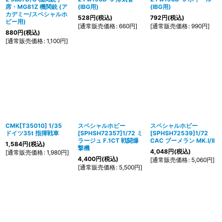
席・MG81Z 機関銃 (ア
(IBG用)
(IBG用)
カデミー/スペシャルホ
528
円
(税込)
792
円
(税込)
ビー用)
[
通常販売価格
:
660
円
]
[
通常販売価格
:
990
円
]
880
円
(税込)
[
通常販売価格
:
1,100
円
]
CMK[T35010] 1/35
スペシャルホビー
スペシャルホビー
ドイツ35t 指揮戦車
[SPHSH72357]1/72 ミ
[SPHSH72539]1/72
ラージュ F.1CT 戦闘爆
CAC ブーメラン MK.I/II
1,584
円
(税込)
撃機
4,048
円
(税込)
[
通常販売価格
:
1,980
円
]
4,400
円
(税込)
[
通常販売価格
:
5,060
円
]
[
通常販売価格
:
5,500
円
]