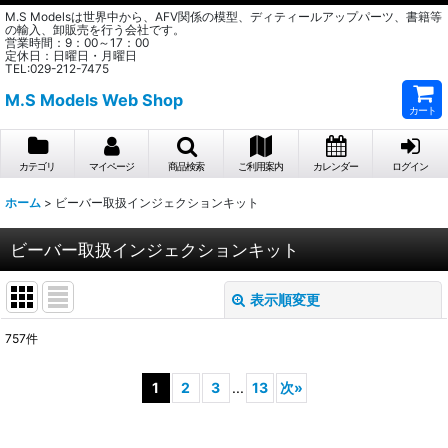
M.S Modelsは世界中から、AFV関係の模型、ディティールアップパーツ、書籍等
の輸入、卸販売を行う会社です。
営業時間：9：00～17：00
定休日：日曜日・月曜日
TEL:029-212-7475
M.S Models Web Shop
カート
カテゴリ
マイページ
商品検索
ご利用案内
カレンダー
ログイン
ホーム
>
ビーバー取扱インジェクションキット
ビーバー取扱インジェクションキット
表示順変更
閉じる
757
件
サブカテゴリ
:
1
2
3
...
13
次
»
表示数
: