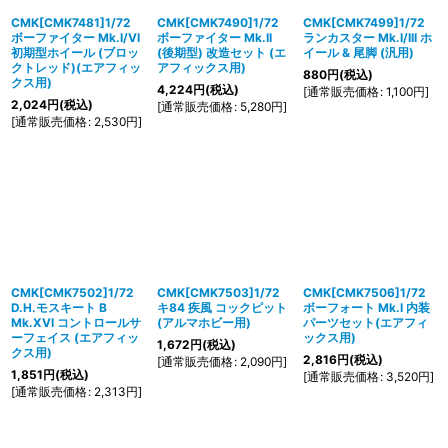
CMK[CMK7481]1/72
CMK[CMK7490]1/72
CMK[CMK7499]1/72
ボーファイター Mk.I/VI
ボーファイター Mk.II
ランカスター Mk.I/III ホ
初期型ホイール (ブロッ
(後期型) 改造セット (エ
イール & 尾脚 (汎用)
クトレッド)(エアフィッ
アフィックス用)
880
円
(税込)
クス用)
4,224
円
(税込)
[
通常販売価格
:
1,100
円
]
2,024
円
(税込)
[
通常販売価格
:
5,280
円
]
[
通常販売価格
:
2,530
円
]
CMK[CMK7502]1/72
CMK[CMK7503]1/72
CMK[CMK7506]1/72
D.H.モスキート B
キ84 疾風 コックピット
ボーフォート Mk.I 内装
Mk.XVI コントロールサ
(アルマホビー用)
パーツセット(エアフィ
ーフェイス (エアフィッ
ックス用)
1,672
円
(税込)
クス用)
2,816
円
(税込)
[
通常販売価格
:
2,090
円
]
1,851
円
(税込)
[
通常販売価格
:
3,520
円
]
[
通常販売価格
:
2,313
円
]