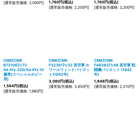
1,760
円
(税込)
1,760
円
(税込)
[
通常販売価格
:
2,090
円
]
[
通常販売価格
:
2,200
円
]
[
通常販売価格
:
2,200
円
]
CMK[CMK
CMK[CMK
CMK[CMK
B72106]1/72
F32381]1/32 英空軍 ホ
F48383]1/48 英空軍 戦
Sd.Kfz.250/Sd.Kfz.10
ワールウィンドパイロッ
闘機パイロット (1942
履帯(スペシャルホビー
ト(1942年)
年)
用)
3,080
円
(税込)
1,848
円
(税込)
1,584
円
(税込)
[
通常販売価格
:
3,850
円
]
[
通常販売価格
:
2,310
円
]
[
通常販売価格
:
1,980
円
]