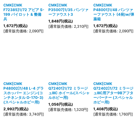
CMK[CMK
CMK[CMK
CMK[CMK
F72385]1/72 アビア S-
P35007]1/35 パンツァ
P48001]1/48 パンツァ
199 パイロット & 整備
ーファウスト3
ーファウスト (4発)w/弾
兵
薬箱
1,848
円
(税込)
1,672
円
(税込)
1,672
円
(税込)
[
通常販売価格
:
2,310
円
]
[
通常販売価格
:
2,090
円
]
[
通常販売価格
:
2,090
円
]
CMK[CMK
CMK[CMK
CMK[CMK
P48002]1/48 L-4 グラ
Q72401]1/72 ミラージ
Q72402]1/72 ミラージ
スホッパー エンジン(コ
ュIIIC ホイール(スペシャ
ュIIIC用アター9Bアフタ
ンチネンタル O-170-3)
ルホビー用)
ーバーナー (スペシャル
(スペシャルホビー用)
ホビー用)
1,056
円
(税込)
2,992
円
(税込)
1,408
円
(税込)
[
通常販売価格
:
1,320
円
]
[
通常販売価格
:
3,740
円
]
[
通常販売価格
:
1,760
円
]