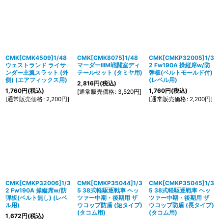
在庫あり
並び順
:
絞り込む
CMK[CMK4509]1/48
CMK[CMK8075]1/48
CMK[CMKP32005]1/3
ウェストランド ライサ
マーダーIIIM戦闘室ディ
2 Fw190A 操縦席w/防
ンダー主翼スラット (外
テールセット (タミヤ用)
弾板(ベルトモールド付)
側) (エアフィックス用)
(レベル用)
2,816
円
(税込)
1,760
円
(税込)
1,760
円
(税込)
[
通常販売価格
:
3,520
円
]
[
通常販売価格
:
2,200
円
]
[
通常販売価格
:
2,200
円
]
CMK[CMKP32006]1/3
CMK[CMKP35044]1/3
CMK[CMKP35045]1/3
2 Fw190A 操縦席w/防
5 38式軽駆逐戦車 ヘッ
5 38式軽駆逐戦車 ヘッ
弾板(ベルト無し) (レベ
ツァー中期・後期用 ザ
ツァー中期・後期用 ザ
ル用)
ウコップ防盾 (短タイプ)
ウコップ防盾 (長タイプ)
(タコム用)
(タコム用)
1,672
円
(税込)