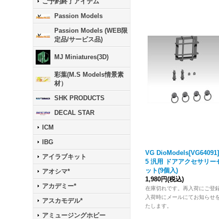
ご予約終了アイテム
Passion Models
Passion Models (WEB限
定品/サービス品)
MJ Miniatures(3D)
彩葉(M.S Models情景素
材）
SHK PRODUCTS
DECAL STAR
ICM
IBG
VG DioModels[VG64091]
アイラブキット
5 汎用 ドアアクセサリー
ット(9個入)
アオシマ*
1,980円
(税込)
アカデミー*
在庫切れです。再入荷にご登
入荷時にメールにてお知らせ
アスカモデル*
たします。
アミュージングホビー