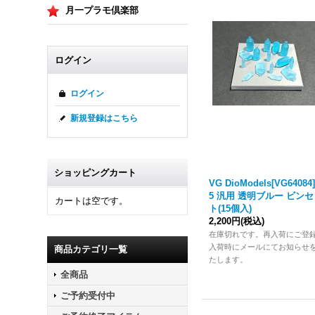
月一プラモ倶楽部
ログイン
ログイン
新規登録はこちら
ショッピングカート
VG DioModels[VG64084]
5 汎用 透明ブルー ビン
カートは空です。
ト(15個入)
2,200円
(税込)
在庫切れです。再入荷にご登
入荷時にメールにてお知らせ
商品カテゴリ一覧
たします。
全商品
ご予約受付中