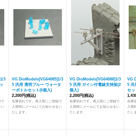
1/3
VG DioModels[VG64085]1/3
VG DioModels[VG64088]1/3
VG D
セッ
5 汎用 透明ブルー ウォータ
5 汎用 ガイシ付電線支持架(2
5 
ーボトルセット(6個入)
個入)
セッ
2,200円
(税込)
2,200円
(税込)
1,4
録で
在庫切れです。再入荷にご登録で
在庫切れです。再入荷にご登録で
在庫
をい
入荷時にメールにてお知らせをい
入荷時にメールにてお知らせをい
入荷
たします。
たします。
たし