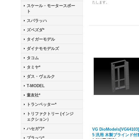
たします。
スケール・モータースポー
ト
スパラッハ
ズベズダ*
タイガーモデル
ダイナモモデルズ
タコム
タミヤ*
ダス・ヴェルク
T-MODEL
童友社*
トランペッター*
トリファクトリー (インジ
ェクション）
ハセガワ*
VG DioModels[VG64103]
5 汎用 木製ブラインド付
プラッツ*