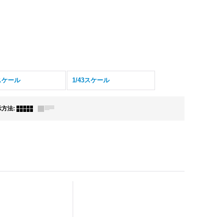
2スケール
1/43スケール
示方法
: