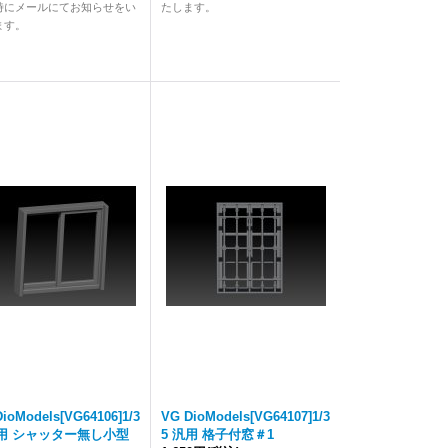
時にメールにてお知らせをい
たします。
ます。
ioModels[VG64106]1/3
VG DioModels[VG64107]1/3
汎用 シャッター無し小型
5 汎用 格子付窓＃1