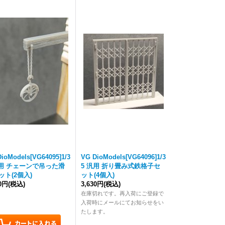
ioModels[VG64095]1/3
VG DioModels[VG64096]1/3
汎用 チェーンで吊った滑
5 汎用 折り畳み式鉄格子セ
ット(2個入)
ット(4個入)
50円
(税込)
3,630円
(税込)
在庫切れです。再入荷にご登録で
入荷時にメールにてお知らせをい
たします。