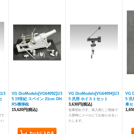
1/3
VG DioModels[VG64092]1/3
VG DioModels[VG64094]1/3
VG D
セ
5 19世紀 スペイン 21cm OH
5 汎用 ホイストセット
5 
RS榴弾砲
3,630円
(税込)
車セ
15,620円
(税込)
1,6
在庫切れです。再入荷にご登録で
録で
入荷時にメールにてお知らせをい
をい
たします。