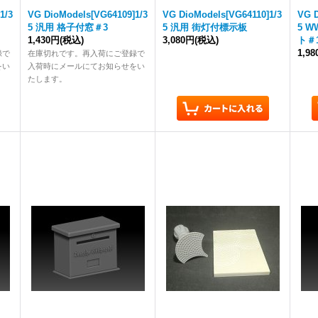
1/3
VG DioModels[VG64109]1/3
VG DioModels[VG64110]1/3
VG D
5 汎用 格子付窓＃3
5 汎用 街灯付標示板
5 
1,430円
(税込)
3,080円
(税込)
ト＃
1,9
録で
在庫切れです。再入荷にご登録で
をい
入荷時にメールにてお知らせをい
たします。