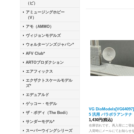
（ビ）
アミュージングホビー
（V）
アモ（AMMO）
ヴィジョンモデルズ
ウォルターソンズジャパン*
AFV Club*
ARTOプロダクション
エアフィックス
エクザクトスケールモデル
ズ*
エデュアルド
ゲッコー・モデル
VG DioModels[VG64097]
ザ・ボディ（The Bodi）
5 汎用 パラボラアンテナ
1,430円
(税込)
サンダーモデル*
在庫切れです。再入荷にご登
スーパーウイングシリーズ
入荷時にメールにてお知らせ