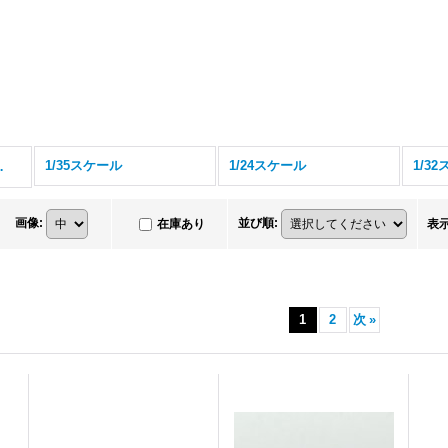
1/35スケール
1/24スケール
1/3
 (全商品)
画像
:
並び順
:
在庫あり
表
1
2
次
»