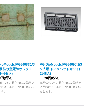
ioModels[VG64089]1/3
VG DioModels[VG64090]1/3
汎用 防水型電気ボックス
5 汎用 ドアリベットセット(1
ト(6個入)
28個入)
30円
(税込)
1,650円
(税込)
切れです。再入荷にご登録で
在庫切れです。再入荷にご登録で
時にメールにてお知らせをい
入荷時にメールにてお知らせをい
ます。
たします。