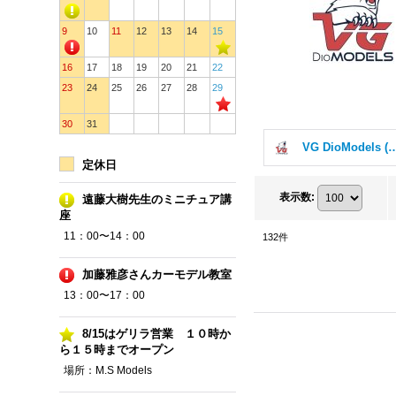
9
10
11
12
13
14
15
16
17
18
19
20
21
22
23
24
25
26
27
28
29
30
31
VG DioModels
定休日
表示数
:
遠藤大樹先生のミニチュア講
座
11：00〜14：00
132
件
加藤雅彦さんカーモデル教室
13：00〜17：00
8/15はゲリラ営業 １０時か
ら１５時までオープン
場所：M.S Models