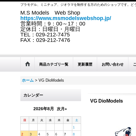
プラモデル、ミニチュア、ジオラマを制作する方のためのショップです。ど
M.S Models Web Shop
https://www.msmodelswebshop.jp/
営業時間：9：00～17：00
定休日：日曜日・月曜日
TEL：029-212-7475
FAX：029-212-7476
商品カテゴリ一覧
更新履歴
お問い合わせ
ホーム
>
VG DioModels
カレンダー
VG DioModels
2026年8月
次月»
日
月
火
水
木
金
土
1
2
3
4
5
6
7
8