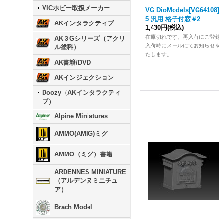
VICホビー取扱メーカー
VG DioModels[VG64108]
5 汎用 格子付窓＃2
AKインタラクティブ
1,430円
(税込)
在庫切れです。再入荷にご登
AK３Gシリーズ（アクリ
入荷時にメールにてお知らせ
ル塗料）
たします。
AK書籍/DVD
AKインジェクション
Doozy（AKインタラクティ
ブ）
Alpine Miniatures
AMMO(AMIG)ミグ
AMMO（ミグ）書籍
ARDENNES MINIATURE
（アルデンヌミニチュ
ア）
Brach Model