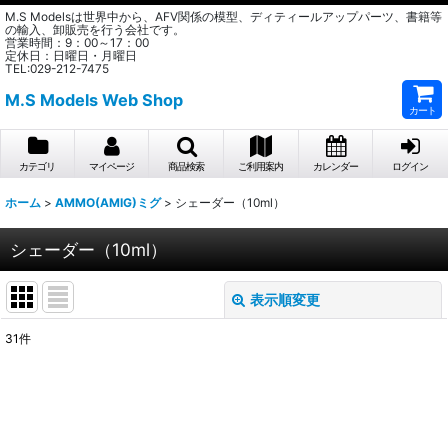
M.S Modelsは世界中から、AFV関係の模型、ディティールアップパーツ、書籍等
の輸入、卸販売を行う会社です。
営業時間：9：00～17：00
定休日：日曜日・月曜日
TEL:029-212-7475
M.S Models Web Shop
カート
カテゴリ
マイページ
商品検索
ご利用案内
カレンダー
ログイン
ホーム
>
AMMO(AMIG)ミグ
>
シェーダー（10ml）
シェーダー（10ml）
表示順変更
閉じる
31
件
表示数
:
在庫あり