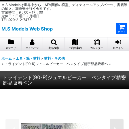
M.S Modelsは世界中から、AFV関係の模型、ディティールアップパーツ、書籍等
の輸入、卸販売を行う会社です。
営業時間：9：00～17：00
定休日：日曜日・月曜日
TEL:029-212-7475
M.S Models Web Shop
カート
カテゴリ
マイページ
商品検索
ご利用案内
カレンダー
ログイン
ホーム
>
工具・筆・材料
>
材料・その他
>
トライデント[90-R]ジュエルピーカー ペンタイプ精密部品吸着ペン
トライデント[90-R]ジュエルピーカー ペンタイプ精密
部品吸着ペン