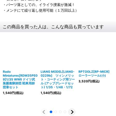
・パーツ落としての、イライラ捜索が激減！
・メンテにて繰り返し使用可能（１万回以上）
この商品を買った人は、こんな商品も買っています
Rado
LIANG MODEL[LIANG-
RPTOOLZ[RP-MICR]
Miniatures[RDM35PE0
0229b] ツィンメリッ
ローラーツール(小)
9]1/35 WWII ドイツ武
ト・コーティング用ツー
3,520
円
(税込)
装親衛隊師団 戦車用師
ル (アップグレードセッ
団章セット
ト) 1/35・1/48・1/72
1,540
円
(税込)
1,540
円
(税込)