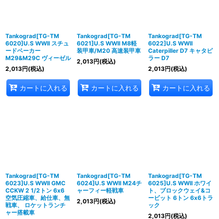
Tankograd[TG-TM
Tankograd[TG-TM
Tankograd[TG-TM
6020]U.S WWII スチュ
6021]U.S WWII M8軽
6022]U.S WWII
ードベーカー
装甲車/M20 高速装甲車
Caterpiller D7 キャタピ
M29&M29C ヴィーゼル
ラー D7
2,013
円
(税込)
2,013
円
(税込)
2,013
円
(税込)
カートに入れる
カートに入れる
カートに入れる
Tankograd[TG-TM
Tankograd[TG-TM
Tankograd[TG-TM
6023]U.S WWII GMC
6024]U.S WWII M24チ
6025]U.S WWII ホワイ
CCKW 2 1/2トン 6x6
ャーフィー軽戦車
ト、ブロックウェイ&コ
空気圧縮車、給仕車、無
ービット 6トン 6x6トラ
2,013
円
(税込)
戦車、 ロケットランチ
ック
ャー搭載車
2,013
円
(税込)