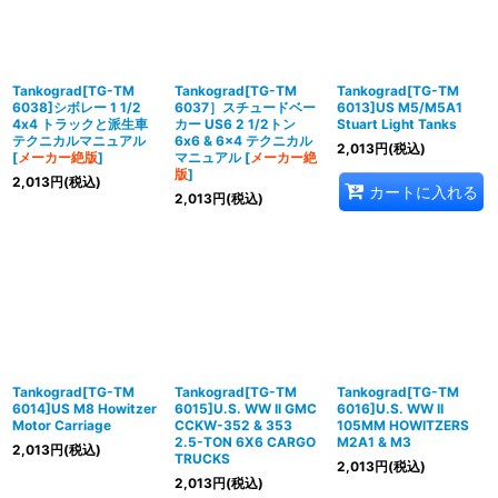
並び順
:
絞り込む
Tankograd[TG-TM
Tankograd[TG-TM
Tankograd[TG-TM
6038]シボレー 1 1/2
6037］スチュードベー
6013]US M5/M5A1
4x4 トラックと派生車
カー US6 2 1/2トン
Stuart Light Tanks
テクニカルマニュアル
6x6 & 6x4 テクニカル
2,013
円
(税込)
[
メーカー絶版
]
マニュアル
[
メーカー絶
版
]
2,013
円
(税込)
カートに入れる
2,013
円
(税込)
Tankograd[TG-TM
Tankograd[TG-TM
Tankograd[TG-TM
6014]US M8 Howitzer
6015]U.S. WW II GMC
6016]U.S. WW II
Motor Carriage
CCKW-352 & 353
105MM HOWITZERS
2.5-TON 6X6 CARGO
M2A1 & M3
2,013
円
(税込)
TRUCKS
2,013
円
(税込)
2,013
円
(税込)