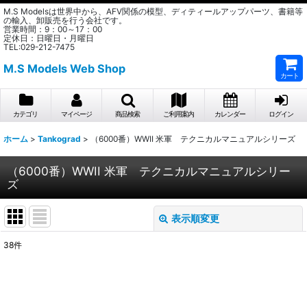
M.S Modelsは世界中から、AFV関係の模型、ディティールアップパーツ、書籍等
の輸入、卸販売を行う会社です。
営業時間：9：00～17：00
定休日：日曜日・月曜日
TEL:029-212-7475
M.S Models Web Shop
カート
カテゴリ
マイページ
商品検索
ご利用案内
カレンダー
ログイン
ホーム
>
Tankograd
>
（6000番）WWII 米軍 テクニカルマニュアルシリーズ
（6000番）WWII 米軍 テクニカルマニュアルシリー
ズ
表示順変更
閉じる
38
件
表示数
:
在庫あり