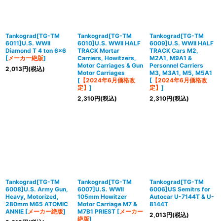
Tankograd[TG-TM
Tankograd[TG-TM
Tankograd[TG-TM
6011]U.S. WWII
6010]U.S. WWII HALF
6009]U.S. WWII HALF
Diamond T 4 ton 6x6
TRACK Mortar
TRACK Cars M2,
[
メーカー絶版
]
Carriers, Howitzers,
M2A1, M9A1 &
Motor Carriages & Gun
Personnel Carriers
2,013
円
(税込)
Motor Carriages
M3, M3A1, M5, M5A1
[
【2024年6月価格改
[
【2024年6月価格改
定】
]
定】
]
2,310
円
(税込)
2,310
円
(税込)
Tankograd[TG-TM
Tankograd[TG-TM
Tankograd[TG-TM
6008]U.S. Army Gun,
6007]U.S. WWII
6006]US Semitrs for
Heavy, Motorized,
105mm Howitzer
Autocar U-7144T & U-
280mm M65 ATOMIC
Motor Carriage M7 &
8144T
ANNIE
[
メーカー絶版
]
M7B1 PRIEST
[
メーカー
2,013
円
(税込)
絶版
]