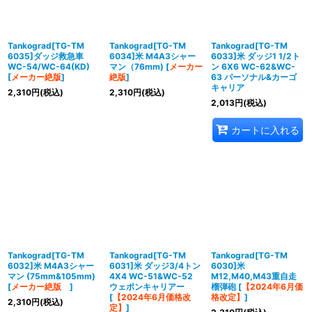
Tankograd[TG-TM
Tankograd[TG-TM
Tankograd[TG-TM
6035]ダッジ救急車
6034]米 M4A3シャー
6033]米 ダッジ1 1/2ト
WC-54/WC-64(KD)
マン（76mm)
[
メーカー
ン 6X6 WC-62&WC-
[
メーカー絶版
]
絶版
]
63 パーソナル&カーゴ
キャリア
2,310
円
(税込)
2,310
円
(税込)
2,013
円
(税込)
カートに入れる
Tankograd[TG-TM
Tankograd[TG-TM
Tankograd[TG-TM
6032]米 M4A3シャー
6031]米 ダッジ3/4トン
6030]米
マン (75mm&105mm)
4X4 WC-51&WC-52
M12,M40,M43重自走
[
メーカー絶版
]
ウェポンキャリアー
榴弾砲
[
【2024年6月価
[
【2024年6月価格改
格改定】
]
2,310
円
(税込)
定】
]