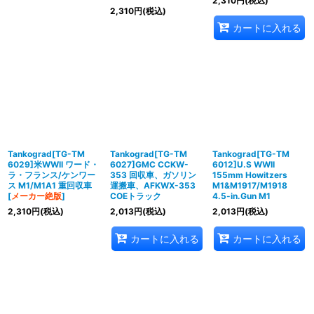
2,310
円
(税込)
2,310
円
(税込)
カートに入れる
Tankograd[TG-TM
Tankograd[TG-TM
Tankograd[TG-TM
6029]米WWII ワード・
6027]GMC CCKW-
6012]U.S WWII
ラ・フランス/ケンワー
353 回収車、ガソリン
155mm Howitzers
ス M1/M1A1 重回収車
運搬車、AFKWX-353
M1&M1917/M1918
[
メーカー絶版
]
COEトラック
4.5-in.Gun M1
2,310
円
(税込)
2,013
円
(税込)
2,013
円
(税込)
カートに入れる
カートに入れる