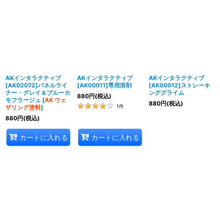
AKインタラクティブ
AKインタラクティブ
AKインタラクティブ
[AK02072]パネルライ
[AK00011]専用溶剤
[AK00012]ストレーキ
ナー・グレイ＆ブルーカ
ンググライム
880
円
(税込)
モフラージュ
[
AK ウェ
880
円
(税込)
1
件
ザリング塗料
]
880
円
(税込)
カートに入れる
カートに入れる