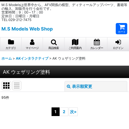
M.S Modelsは世界中から、AFV関係の模型、ディティールアップパーツ、書籍等
の輸入、卸販売を行う会社です。
営業時間：9：00～17：00
定休日：日曜日・月曜日
TEL:029-212-7475
M.S Models Web Shop
カート
カテゴリ
マイページ
商品検索
ご利用案内
カレンダー
ログイン
ホーム
>
AKインタラクティブ
>
AK ウェザリング塗料
AK ウェザリング塗料
表示順変更
閉じる
95
件
表示数
:
1
2
次
»
在庫あり