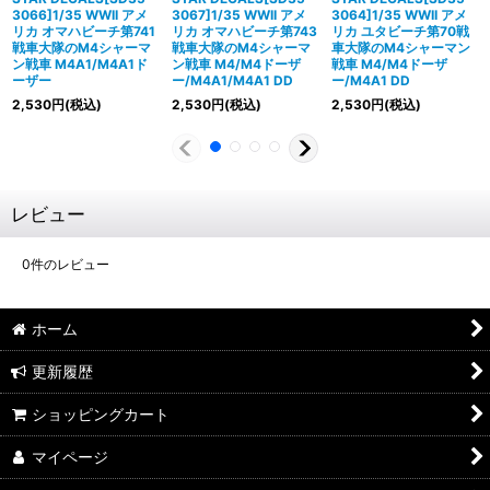
3066]1/35 WWII アメ
3067]1/35 WWII アメ
3064]1/35 WWII アメ
リカ オマハビーチ第741
リカ オマハビーチ第743
リカ ユタビーチ第70戦
戦車大隊のM4シャーマ
戦車大隊のM4シャーマ
車大隊のM4シャーマン
ン戦車 M4A1/M4A1ド
ン戦車 M4/M4ドーザ
戦車 M4/M4ドーザ
ーザー
ー/M4A1/M4A1 DD
ー/M4A1 DD
2,530
円
(税込)
2,530
円
(税込)
2,530
円
(税込)
レビュー
0
件のレビュー
ホーム
更新履歴
ショッピングカート
マイページ