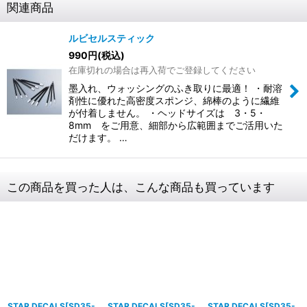
関連商品
ルビセルスティック
990
円
(税込)
在庫切れの場合は再入荷でご登録してください
墨入れ、ウォッシングのふき取りに最適！ ・耐溶
剤性に優れた高密度スポンジ、綿棒のように繊維
が付着しません。 ・ヘッドサイズは 3・5・
8mm をご用意、細部から広範囲までご活用いた
だけます。 …
この商品を買った人は、こんな商品も買っています
STAR DECALS[SD35-
STAR DECALS[SD35-
STAR DECALS[SD35-