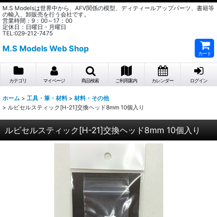
M.S Modelsは世界中から、AFV関係の模型、ディティールアップパーツ、書籍等
の輸入、卸販売を行う会社です。
営業時間：9：00～17：00
定休日：日曜日・月曜日
TEL:029-212-7475
M.S Models Web Shop
カート
カテゴリ
マイページ
商品検索
ご利用案内
カレンダー
ログイン
ホーム
>
工具・筆・材料
>
材料・その他
>
ルビセルスティック[H-21]交換ヘッド8mm 10個入り
ルビセルスティック[H-21]交換ヘッド8mm 10個入り