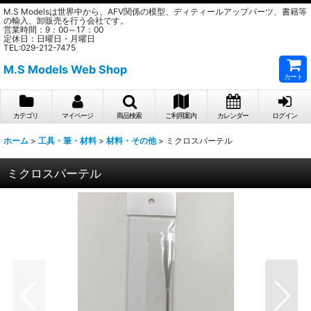
M.S Modelsは世界中から、AFV関係の模型、ディティールアップパーツ、書籍等
の輸入、卸販売を行う会社です。
営業時間：9：00～17：00
定休日：日曜日・月曜日
TEL:029-212-7475
M.S Models Web Shop
カート
カテゴリ
マイページ
商品検索
ご利用案内
カレンダー
ログイン
ホーム
>
工具・筆・材料
>
材料・その他
>
ミクロスパーテル
ミクロスパーテル