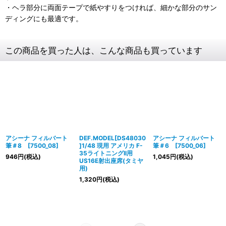
・ヘラ部分に両面テープで紙やすりをつければ、細かな部分のサン
ディングにも最適です。
この商品を買った人は、こんな商品も買っています
アシーナ フィルバート
DEF.MODEL[DS48030
アシーナ フィルバート
筆＃8 [7500_08]
]1/48 現用 アメリカ F-
筆＃6 [7500_06]
35ライトニングII用
946
円
(税込)
1,045
円
(税込)
US16E射出座席(タミヤ
用)
1,320
円
(税込)