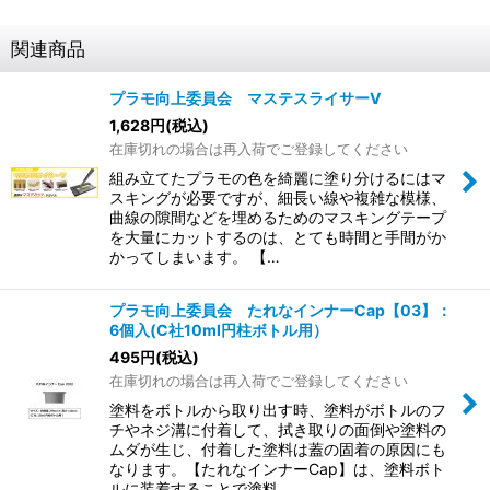
関連商品
プラモ向上委員会 マステスライサーV
1,628
円
(税込)
在庫切れの場合は再入荷でご登録してください
組み立てたプラモの色を綺麗に塗り分けるにはマ
スキングが必要ですが、細長い線や複雑な模様、
曲線の隙間などを埋めるためのマスキングテープ
を大量にカットするのは、とても時間と手間がか
かってしまいます。 【…
プラモ向上委員会 たれなインナーCap【03】：
6個入(C社10ml円柱ボトル用）
495
円
(税込)
在庫切れの場合は再入荷でご登録してください
塗料をボトルから取り出す時、塗料がボトルのフ
チやネジ溝に付着して、拭き取りの面倒や塗料の
ムダが生じ、付着した塗料は蓋の固着の原因にも
なります。【たれなインナーCap】は、塗料ボト
ルに装着することで塗料…