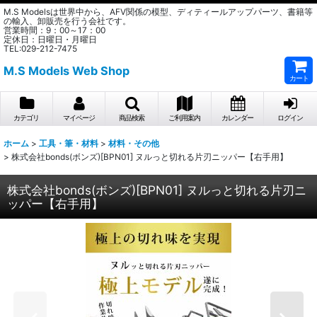
M.S Modelsは世界中から、AFV関係の模型、ディティールアップパーツ、書籍等
の輸入、卸販売を行う会社です。
営業時間：9：00～17：00
定休日：日曜日・月曜日
TEL:029-212-7475
M.S Models Web Shop
カート
カテゴリ
マイページ
商品検索
ご利用案内
カレンダー
ログイン
ホーム
>
工具・筆・材料
>
材料・その他
>
株式会社bonds(ボンズ)[BPN01] ヌルっと切れる片刃ニッパー【右手用】
株式会社bonds(ボンズ)[BPN01] ヌルっと切れる片刃ニ
ッパー【右手用】