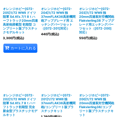
オレンジホビー[G72-
オレンジホビー[G72-
オレンジホビー[G72-
205]1/72 WWII ドイツ
204]1/72 WWII 独
203]1/72 WWII 独
陸軍 Sd.Kfz.7/1 8ｔハ
37mmFLAK36高射機関
20mm四連装対空機関砲
ーフトラック20mm四連
砲アップグレード用 エ
Flakvierling38 アップグ
高射砲搭載型 初期型 コ
ッチングパーツセット
レード用エッチングパー
ンプリート版プラスチッ
（[G72-201]対応）
ツセット（[G72-200]
クモデルキット
対応）
440
円
(税込)
3,300
円
(税込)
550
円
(税込)
カートに入れる
オレンジホビー[G72-
オレンジホビー[G72-
オレンジホビー[G72-
202]1/72 WWII ドイツ
201]1/72 WWII 独
200]1/72 WWII 独
陸軍 Sd.Kfz.7 8ｔハー
37mmFLAK36高射機関
20mm四連装対空機関砲
フトラック初期型 完全
砲/コンプリート版プラ
Flakvierling38/コンプ
新金型プラスチックモデ
スチックキット
リート版プラスチックキ
ルキット
ット
1,760
円
(税込)