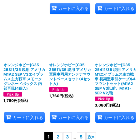
カートに入れる
カートに入れる
オレンジホビー[G35-
オレンジホビー[G35-
オレンジホビー[G35-
253]1/35 現用 アメリカ
255]1/35 現用 アメリカ
254]1/35 現用 アメリカ
M1A2 SEP V3エイブラ
軍用車両用アンテナマウ
M1エイブラムス主力戦
ムス主力戦車 スモーク
ントベースセット(4セッ
車 初期型牽引ケーブル&
グレネードボックス 内
ト入)
マウントセット(M1A2
部再現(4個入)
SEP V3以前、M1A1-
SEP V2用)
1,760
円
(税込)
1,760
円
(税込)
3,080
円
(税込)
カートに入れる
カートに入れる
カートに入れる
1
2
3
...
5
次
»