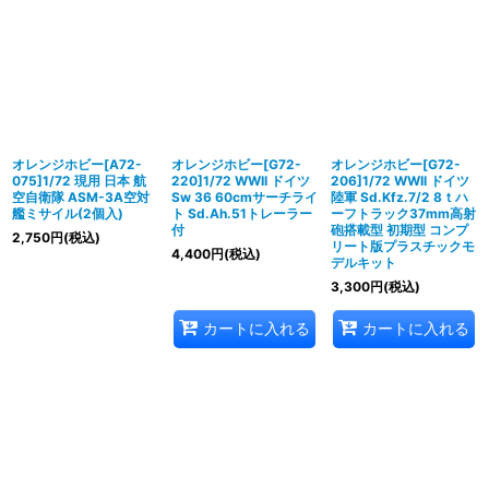
オレンジホビー[A72-
オレンジホビー[G72-
オレンジホビー[G72-
075]1/72 現用 日本 航
220]1/72 WWII ドイツ
206]1/72 WWII ドイツ
空自衛隊 ASM-3A空対
Sw 36 60cmサーチライ
陸軍 Sd.Kfz.7/2 8ｔハ
艦ミサイル(2個入)
ト Sd.Ah.51トレーラー
ーフトラック37mm高射
付
砲搭載型 初期型 コンプ
2,750
円
(税込)
リート版プラスチックモ
4,400
円
(税込)
デルキット
3,300
円
(税込)
カートに入れる
カートに入れる