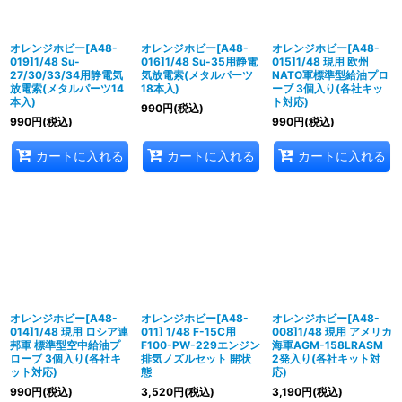
オレンジホビー[A48-
オレンジホビー[A48-
オレンジホビー[A48-
019]1/48 Su-
016]1/48 Su-35用静電
015]1/48 現用 欧州
27/30/33/34用静電気
気放電索(メタルパーツ
NATO軍標準型給油プロ
放電索(メタルパーツ14
18本入)
ーブ 3個入り(各社キッ
本入)
ト対応)
990
円
(税込)
990
円
(税込)
990
円
(税込)
カートに入れる
カートに入れる
カートに入れる
オレンジホビー[A48-
オレンジホビー[A48-
オレンジホビー[A48-
014]1/48 現用 ロシア連
011] 1/48 F-15C用
008]1/48 現用 アメリカ
邦軍 標準型空中給油プ
F100-PW-229エンジン
海軍AGM-158LRASM
ローブ 3個入り(各社キ
排気ノズルセット 開状
2発入り(各社キット対
ット対応)
態
応)
990
円
(税込)
3,520
円
(税込)
3,190
円
(税込)