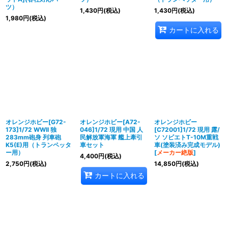
ツ）
1,430
円
(税込)
1,430
円
(税込)
1,980
円
(税込)
カートに入れる
オレンジホビー[G72-
オレンジホビー[A72-
オレンジホビー
173]1/72 WWII 独
046]1/72 現用 中国 人
[C72001]1/72 現用 露/
283mm砲身 列車砲
民解放軍海軍 艦上牽引
ソ ソビエトT-10M重戦
K5(E)用（トランペッタ
車セット
車(塗装済み完成モデル)
ー用）
[
メーカー絶版
]
4,400
円
(税込)
2,750
円
(税込)
14,850
円
(税込)
カートに入れる