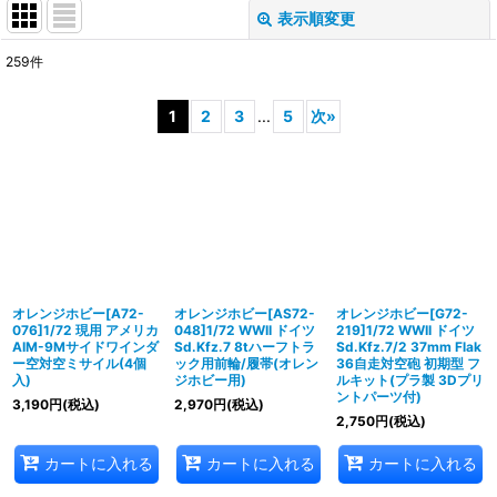
表示順変更
閉じる
259
件
サブカテゴリ
:
1
2
3
...
5
次
»
表示数
:
在庫あり
並び順
:
絞り込む
オレンジホビー[A72-
オレンジホビー[AS72-
オレンジホビー[G72-
076]1/72 現用 アメリカ
048]1/72 WWII ドイツ
219]1/72 WWII ドイツ
AIM-9Mサイドワインダ
Sd.Kfz.7 8tハーフトラ
Sd.Kfz.7/2 37mm Flak
ー空対空ミサイル(4個
ック用前輪/履帯(オレン
36自走対空砲 初期型 フ
入)
ジホビー用)
ルキット(プラ製 3Dプリ
ントパーツ付)
3,190
円
(税込)
2,970
円
(税込)
2,750
円
(税込)
カートに入れる
カートに入れる
カートに入れる