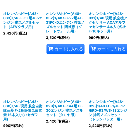
オレンジホビー[A48-
オレンジホビー[A48-
オレンジホビー[A48-
033]1/48 F-5E用J85エ
032]1/48 Su-27用AL-
031]1/48 現用 航空機ア
ンジン 排気ノズルセッ
31FC-Dエンジン 排気ノ
クセサリー AOAアルフ
ト（AFVクラブ用）
ズルセット 閉状態（グ
ァセンサー 4本入 (各社
レートウォール用）
F-16キット用)
2,420
円
(税込)
3,520
円
(税込)
990
円
(税込)
カートに入れる
カートに入れる
オレンジホビー[A48-
オレンジホビー[A48-
オレンジホビー[A48-
030]1/48 現用 航空自衛
029]1/48 F-14A用TF-
028]1/48 FC-1/JF-17
隊三菱 F-2用静電気放電
30エンジン 排気ノズル
用RD-93/WS-13エンジ
索 16本入り(ハセガワ
セット（タミヤ用）
ン 排気ノズルセット
用)
（トランペッター用）
2,420
円
(税込)
990
円
(税込)
2,420
円
(税込)