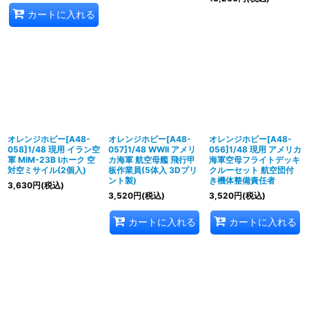
カートに入れる
オレンジホビー[A48-
オレンジホビー[A48-
オレンジホビー[A48-
058]1/48 現用 イラン空
057]1/48 WWII アメリ
056]1/48 現用 アメリカ
軍 MIM-23B Iホーク 空
カ海軍 航空母艦 飛行甲
海軍空母フライトデッキ
対空ミサイル(2個入)
板作業員(5体入 3Dプリ
クルーセット 航空団付
ント製)
き機体整備責任者
3,630
円
(税込)
3,520
円
(税込)
3,520
円
(税込)
カートに入れる
カートに入れる