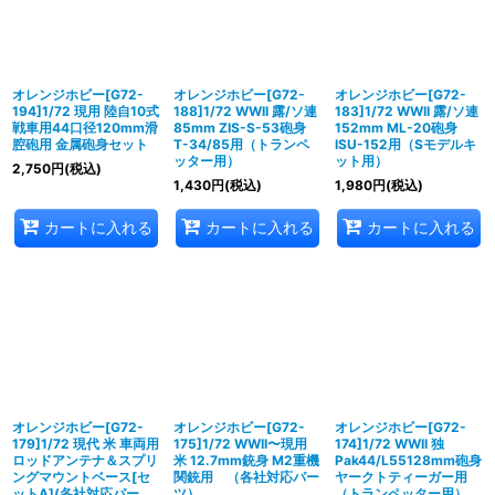
オレンジホビー[G72-
オレンジホビー[G72-
オレンジホビー[G72-
194]1/72 現用 陸自10式
188]1/72 WWII 露/ソ連
183]1/72 WWII 露/ソ連
戦車用44口径120mm滑
85mm ZIS-S-53砲身
152mm ML-20砲身
腔砲用 金属砲身セット
T-34/85用（トランペ
ISU-152用（Sモデルキ
ッター用）
ット用）
2,750
円
(税込)
1,430
円
(税込)
1,980
円
(税込)
カートに入れる
カートに入れる
カートに入れる
オレンジホビー[G72-
オレンジホビー[G72-
オレンジホビー[G72-
179]1/72 現代 米 車両用
175]1/72 WWII〜現用
174]1/72 WWII 独
ロッドアンテナ＆スプリ
米 12.7mm銃身 M2重機
Pak44/L55128mm砲身
ングマウントベース[セ
関銃用 （各社対応パー
ヤークトティーガー用
ットA](各社対応パー
ツ）
（トランペッター用）