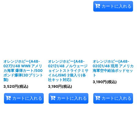
カートに入れる
オレンジホビー[A48-
オレンジホビー[A48-
オレンジホビー[A48-
027]1/48 WWII アメリ
021]1/48 ノルウェージ
020]1/48 現用 アメリカ
カ海軍 爆弾カート/500
ョイントストライクミサ
海軍空中給油ポッドセッ
ポンド爆弾(3Dプリント
イル(JSM) 2個入り(各
ト
製)
社キット対応)
3,190
円
(税込)
3,520
円
(税込)
3,190
円
(税込)
カートに入れる
カートに入れる
カートに入れる