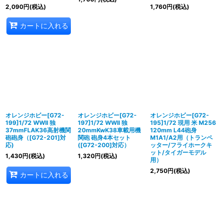
2,090
円
(税込)
1,760
円
(税込)
カートに入れる
オレンジホビー[G72-
オレンジホビー[G72-
オレンジホビー[G72-
199]1/72 WWII 独
197]1/72 WWII 独
195]1/72 現用 米 M256
37mmFLAK36高射機関
20mmKwK38車載用機
120mm L44砲身
砲砲身（[G72-201]対
関砲 砲身4本セット
M1A1/A2用（トランペ
応)
([G72-200]対応）
ッター/フライホークキ
ット/タイガーモデル
1,430
円
(税込)
1,320
円
(税込)
用）
2,750
円
(税込)
カートに入れる