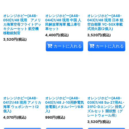
オレンジホビー[A48-
オレンジホビー[A48-
オレンジホビー[A48-
050]1/48 現用 アメリ
044]1/48 現用 中国 人
043]1/48 現用 日本 航
カ海軍空母フライトデッ
民解放軍海軍 艦上牽引
空自衛隊 YC-50X車載
キクルーセット 航空機
車セット
式消火器(2個入)
移動統制官
4,400
円
(税込)
3,520
円
(税込)
3,520
円
(税込)
カートに入れる
カートに入れる
オレンジホビー[A48-
オレンジホビー[A48-
オレンジホビー[A48-
041]1/48 現用 アメリカ
040]1/48 J-10用静電気
039]1/48 Su-27用AL-
海軍 ウェポンカート(2
放電索(メタルパーツ8本
31FC-Dエンジン 排気ノ
個入)
入)
ズルセット 開状態（グ
レートウォール用）
4,070
円
(税込)
990
円
(税込)
3,520
円
(税込)