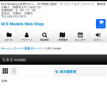
M.S Modelsは世界中から、AFV関係の模型、ディティールアップパーツ、書籍等
の輸入、卸販売を行う会社です。
営業時間：9：00～17：00
定休日：日曜日・月曜日
TEL:029-212-7475
M.S Models Web Shop
カート
カテゴリ
マイページ
商品検索
ご利用案内
カレンダー
ログイン
ホーム
>
ビーバー取扱ガレージ
>
S.B.S model
S.B.S model
表示順変更
閉じる
22
件
表示数
:
在庫あり