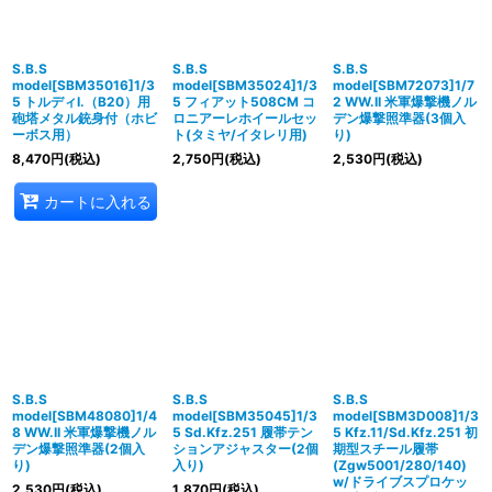
並び順
:
絞り込む
S.B.S
S.B.S
S.B.S
model[SBM35016]1/3
model[SBM35024]1/3
model[SBM72073]1/7
5 トルディI.（B20）用
5 フィアット508CM コ
2 WW.II 米軍爆撃機ノル
砲塔メタル銃身付（ホビ
ロニアーレホイールセッ
デン爆撃照準器(3個入
ーボス用）
ト(タミヤ/イタレリ用)
り)
8,470
円
(税込)
2,750
円
(税込)
2,530
円
(税込)
カートに入れる
S.B.S
S.B.S
S.B.S
model[SBM48080]1/4
model[SBM35045]1/3
model[SBM3D008]1/3
8 WW.II 米軍爆撃機ノル
5 Sd.Kfz.251 履帯テン
5 Kfz.11/Sd.Kfz.251 初
デン爆撃照準器(2個入
ションアジャスター(2個
期型スチール履帯
り)
入り)
(Zgw5001/280/140)
w/ドライブスプロケッ
2,530
円
(税込)
1,870
円
(税込)