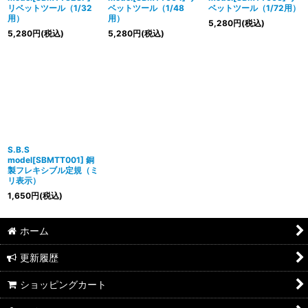
リベットツール（1/32
ベットツール（1/48
ベットツール（1/72用）
用）
用）
5,280
円
(税込)
5,280
円
(税込)
5,280
円
(税込)
S.B.S
model[SBMTT001] 銅
製フレキシブル定規（ミ
リ表示）
1,650
円
(税込)
ホーム
更新履歴
ショッピングカート