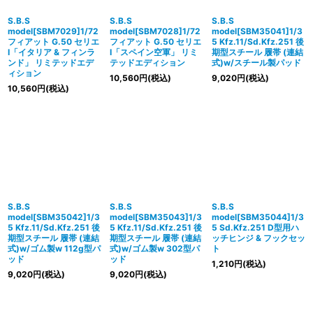
S.B.S
S.B.S
S.B.S
model[SBM7029]1/72
model[SBM7028]1/72
model[SBM35041]1/3
フィアット G.50 セリエ
フィアット G.50 セリエ
5 Kfz.11/Sd.Kfz.251 後
I「イタリア & フィンラ
I「スペイン空軍」 リミ
期型スチール 履帯 (連結
ンド」 リミテッドエデ
テッドエディション
式)w/スチール製パッド
ィション
10,560
円
(税込)
9,020
円
(税込)
10,560
円
(税込)
S.B.S
S.B.S
S.B.S
model[SBM35042]1/3
model[SBM35043]1/3
model[SBM35044]1/3
5 Kfz.11/Sd.Kfz.251 後
5 Kfz.11/Sd.Kfz.251 後
5 Sd.Kfz.251 D型用ハ
期型スチール 履帯 (連結
期型スチール 履帯 (連結
ッチヒンジ & フックセッ
式)w/ゴム製w 112g型パ
式)w/ゴム製w 302型パ
ト
ッド
ッド
1,210
円
(税込)
9,020
円
(税込)
9,020
円
(税込)