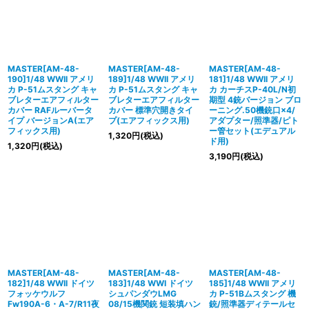
MASTER[AM-48-
MASTER[AM-48-
MASTER[AM-48-
190]1/48 WWII アメリ
189]1/48 WWII アメリ
181]1/48 WWII アメリ
カ P-51ムスタング キャ
カ P-51ムスタング キャ
カ カーチスP-40L/N初
ブレターエアフィルター
ブレターエアフィルター
期型 4銃バージョン ブロ
カバー RAFルーバータ
カバー 標準穴開きタイ
ーニング.50機銃口×4/
イプ バージョンA(エア
プ(エアフィックス用)
アダプター/照準器/ピト
フィックス用)
ー管セット(エデュアル
1,320
円
(税込)
ド用)
1,320
円
(税込)
3,190
円
(税込)
MASTER[AM-48-
MASTER[AM-48-
MASTER[AM-48-
182]1/48 WWII ドイツ
183]1/48 WWI ドイツ
185]1/48 WWII アメリ
フォッケウルフ
シュパンダウLMG
カ P-51Bムスタング 機
Fw190A-6・A-7/R11夜
08/15機関銃 短装填ハン
銃/照準器ディテールセ