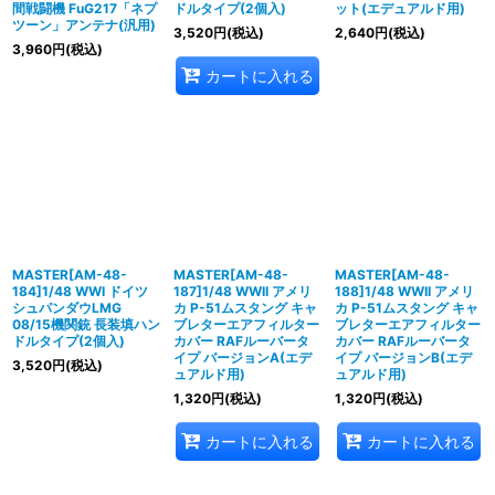
間戦闘機 FuG217「ネプ
ドルタイプ(2個入)
ット(エデュアルド用)
ツーン」アンテナ(汎用)
3,520
円
(税込)
2,640
円
(税込)
3,960
円
(税込)
カートに入れる
MASTER[AM-48-
MASTER[AM-48-
MASTER[AM-48-
184]1/48 WWI ドイツ
187]1/48 WWII アメリ
188]1/48 WWII アメリ
シュパンダウLMG
カ P-51ムスタング キャ
カ P-51ムスタング キャ
08/15機関銃 長装填ハン
ブレターエアフィルター
ブレターエアフィルター
ドルタイプ(2個入)
カバー RAFルーバータ
カバー RAFルーバータ
イプ バージョンA(エデ
イプ バージョンB(エデ
3,520
円
(税込)
ュアルド用)
ュアルド用)
1,320
円
(税込)
1,320
円
(税込)
カートに入れる
カートに入れる