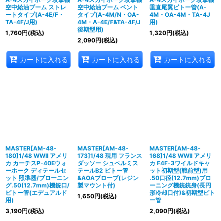
空中給油ブーム ストレ
空中給油ブーム ベント
垂直尾翼ピトー管(A-
ートタイプ(A-4E/F・
タイプ(A-4M/N・OA-
4M・OA-4M・TA-4J
TA-4F/J用)
4M・A-4E/F&TA-4F/J
用)
後期型用)
1,760
円
(税込)
1,320
円
(税込)
2,090
円
(税込)
カートに入れる
カートに入れる
カートに入れる
MASTER[AM-48-
MASTER[AM-48-
MASTER[AM-48-
180]1/48 WWII アメリ
173]1/48 現用 フランス
168]1/48 WWII アメリ
カ カーチスP-40Eウォ
ダッソー シュペルミス
カ F4F-3ワイルドキャ
ーホーク ディテールセ
テールB2 ピトー管
ット初期型(戦前型)用
ット 照準器/ブローニン
&AOAプローブ(レジン
.50口径(12.7mm)ブロ
グ.50(12.7mm)機銃口/
製マウント付)
ーニング機銃銃身(長円
ピトー管(エデュアルド
形冷却口付)&初期型ピト
1,650
円
(税込)
用)
ー管
3,190
円
(税込)
2,090
円
(税込)