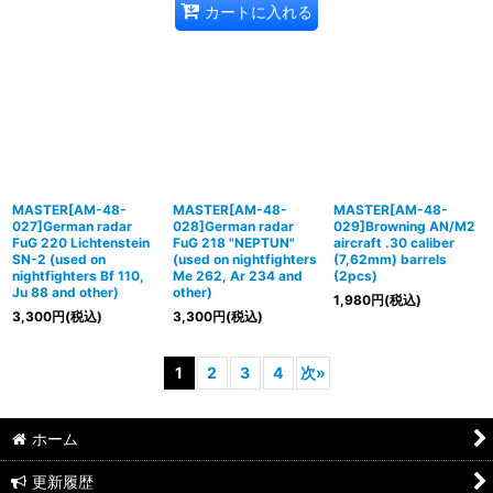
カートに入れる
MASTER[AM-48-
MASTER[AM-48-
MASTER[AM-48-
027]German radar
028]German radar
029]Browning AN/M2
FuG 220 Lichtenstein
FuG 218 "NEPTUN"
aircraft .30 caliber
SN-2 (used on
(used on nightfighters
(7,62mm) barrels
nightfighters Bf 110,
Me 262, Ar 234 and
(2pcs)
Ju 88 and other)
other)
1,980
円
(税込)
3,300
円
(税込)
3,300
円
(税込)
1
2
3
4
次
»
ホーム
更新履歴