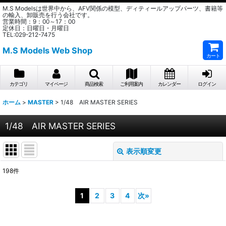
M.S Modelsは世界中から、AFV関係の模型、ディティールアップパーツ、書籍等
の輸入、卸販売を行う会社です。
営業時間：9：00～17：00
定休日：日曜日・月曜日
TEL:029-212-7475
M.S Models Web Shop
カート
カテゴリ
マイページ
商品検索
ご利用案内
カレンダー
ログイン
ホーム
>
MASTER
>
1/48 AIR MASTER SERIES
1/48 AIR MASTER SERIES
表示順変更
閉じる
198
件
表示数
:
1
2
3
4
次
»
在庫あり