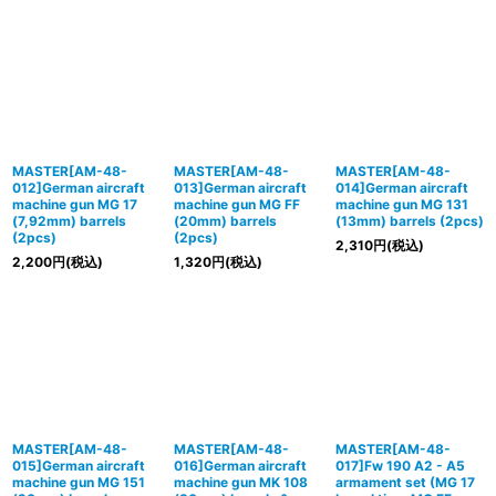
MASTER[AM-48-
MASTER[AM-48-
MASTER[AM-48-
012]German aircraft
013]German aircraft
014]German aircraft
machine gun MG 17
machine gun MG FF
machine gun MG 131
(7,92mm) barrels
(20mm) barrels
(13mm) barrels (2pcs)
(2pcs)
(2pcs)
2,310
円
(税込)
2,200
円
(税込)
1,320
円
(税込)
MASTER[AM-48-
MASTER[AM-48-
MASTER[AM-48-
015]German aircraft
016]German aircraft
017]Fw 190 A2 - A5
machine gun MG 151
machine gun MK 108
armament set (MG 17