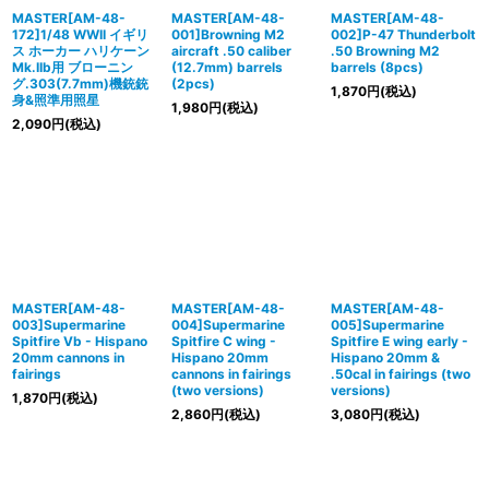
MASTER[AM-48-
MASTER[AM-48-
MASTER[AM-48-
172]1/48 WWII イギリ
001]Browning M2
002]P-47 Thunderbolt
ス ホーカー ハリケーン
aircraft .50 caliber
.50 Browning M2
Mk.IIb用 ブローニン
(12.7mm) barrels
barrels (8pcs)
グ.303(7.7mm)機銃銃
(2pcs)
1,870
円
(税込)
身&照準用照星
1,980
円
(税込)
2,090
円
(税込)
MASTER[AM-48-
MASTER[AM-48-
MASTER[AM-48-
003]Supermarine
004]Supermarine
005]Supermarine
Spitfire Vb - Hispano
Spitfire C wing -
Spitfire E wing early -
20mm cannons in
Hispano 20mm
Hispano 20mm &
fairings
cannons in fairings
.50cal in fairings (two
(two versions)
versions)
1,870
円
(税込)
2,860
円
(税込)
3,080
円
(税込)