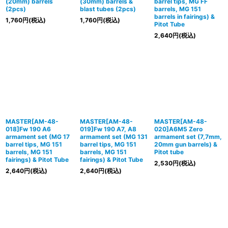
(20mm) barrels
(30mm) barrels &
barrel tips, MG FF
(2pcs)
blast tubes (2pcs)
barrels, MG 151
barrels in fairings) &
1,760
円
(税込)
1,760
円
(税込)
Pitot Tube
2,640
円
(税込)
MASTER[AM-48-
MASTER[AM-48-
MASTER[AM-48-
018]Fw 190 A6
019]Fw 190 A7, A8
020]A6M5 Zero
armament set (MG 17
armament set (MG 131
armament set (7,7mm,
barrel tips, MG 151
barrel tips, MG 151
20mm gun barrels) &
barrels, MG 151
barrels, MG 151
Pitot tube
fairings) & Pitot Tube
fairings) & Pitot Tube
2,530
円
(税込)
2,640
円
(税込)
2,640
円
(税込)