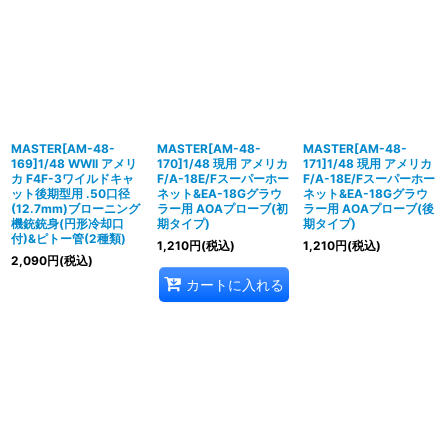
MASTER[AM-48-
MASTER[AM-48-
MASTER[AM-48-
169]1/48 WWII アメリ
170]1/48 現用 アメリカ
171]1/48 現用 アメリカ
カ F4F-3ワイルドキャ
F/A-18E/Fスーパーホー
F/A-18E/Fスーパーホー
ット後期型用 .50口径
ネット&EA-18Gグラウ
ネット&EA-18Gグラウ
(12.7mm)ブローニング
ラー用 AOAプローブ(初
ラー用 AOAプローブ(後
機銃銃身(円形冷却口
期タイプ)
期タイプ)
付)&ピトー管(2種類)
1,210
円
(税込)
1,210
円
(税込)
2,090
円
(税込)
カートに入れる