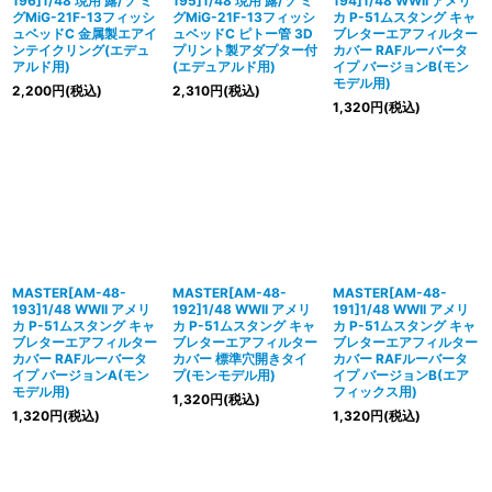
196]1/48 現用 露/ソ ミ
195]1/48 現用 露/ソ ミ
194]1/48 WWII アメリ
グMiG-21F-13フィッシ
グMiG-21F-13フィッシ
カ P-51ムスタング キャ
ュベッドC 金属製エアイ
ュベッドC ピトー管 3D
ブレターエアフィルター
ンテイクリング(エデュ
プリント製アダプター付
カバー RAFルーバータ
アルド用)
(エデュアルド用)
イプ バージョンB(モン
モデル用)
2,200
円
(税込)
2,310
円
(税込)
1,320
円
(税込)
MASTER[AM-48-
MASTER[AM-48-
MASTER[AM-48-
193]1/48 WWII アメリ
192]1/48 WWII アメリ
191]1/48 WWII アメリ
カ P-51ムスタング キャ
カ P-51ムスタング キャ
カ P-51ムスタング キャ
ブレターエアフィルター
ブレターエアフィルター
ブレターエアフィルター
カバー RAFルーバータ
カバー 標準穴開きタイ
カバー RAFルーバータ
イプ バージョンA(モン
プ(モンモデル用)
イプ バージョンB(エア
モデル用)
フィックス用)
1,320
円
(税込)
1,320
円
(税込)
1,320
円
(税込)