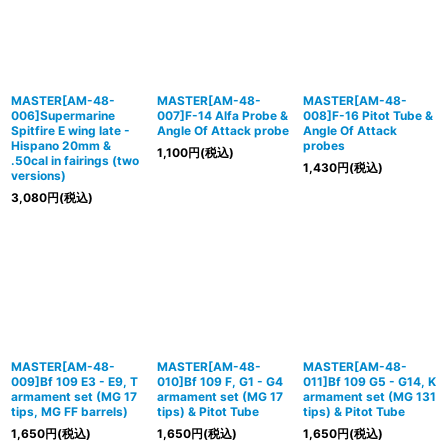
MASTER[AM-48-
MASTER[AM-48-
MASTER[AM-48-
006]Supermarine
007]F-14 Alfa Probe &
008]F-16 Pitot Tube &
Spitfire E wing late -
Angle Of Attack probe
Angle Of Attack
Hispano 20mm &
probes
1,100
円
(税込)
.50cal in fairings (two
1,430
円
(税込)
versions)
3,080
円
(税込)
MASTER[AM-48-
MASTER[AM-48-
MASTER[AM-48-
009]Bf 109 E3 - E9, T
010]Bf 109 F, G1 - G4
011]Bf 109 G5 - G14, K
armament set (MG 17
armament set (MG 17
armament set (MG 131
tips, MG FF barrels)
tips) & Pitot Tube
tips) & Pitot Tube
1,650
円
(税込)
1,650
円
(税込)
1,650
円
(税込)