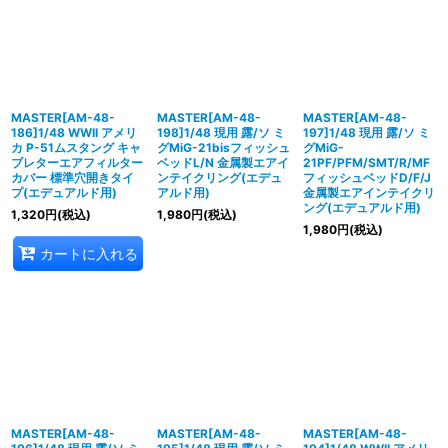
並び順
:
絞り込む
MASTER[AM-48-
MASTER[AM-48-
MASTER[AM-48-
186]1/48 WWII アメリ
198]1/48 現用 露/ソ ミ
197]1/48 現用 露/ソ ミ
カ P-51ムスタング キャ
グMiG-21bisフィッシュ
グMiG-
ブレターエアフィルター
ベッドL/N 金属製エアイ
21PF/PFM/SMT/R/MF
カバー 標準穴開きタイ
ンテイクリング(エデュ
フィッシュベッドD/F/J
プ(エデュアルド用)
アルド用)
金属製エアインテイクリ
ング(エデュアルド用)
1,320
円
(税込)
1,980
円
(税込)
1,980
円
(税込)
カートに入れる
MASTER[AM-48-
MASTER[AM-48-
MASTER[AM-48-