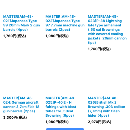
MASTER[AM-48-
MASTER[AM-48-
MASTER[AM-48-
021]Japanese Type
022]Japanese Type
023]P-38 Lightning
99 20mm Mark 2 gun
97 7,7mm machine gun
late type armament
barrels (4pcs)
barrels (2pcs)
(.50 cal Brownings
with covered cooling
1,760
円
(税込)
1,980
円
(税込)
jackets, 20mm cannon
tips)
1,760
円
(税込)
MASTER[AM-48-
MASTER[AM-48-
MASTER[AM-48-
024]German aircraft
025]P-40 E - N
026]British Mk 2
cannon 3,7cm Flak 18
fairings with blast
Browning .303 caliber
gun barrels (2pcs)
tubes for .50cal
(7,7mm) with flash
Browning (6pcs)
hider (4pcs)
3,300
円
(税込)
1,980
円
(税込)
2,970
円
(税込)