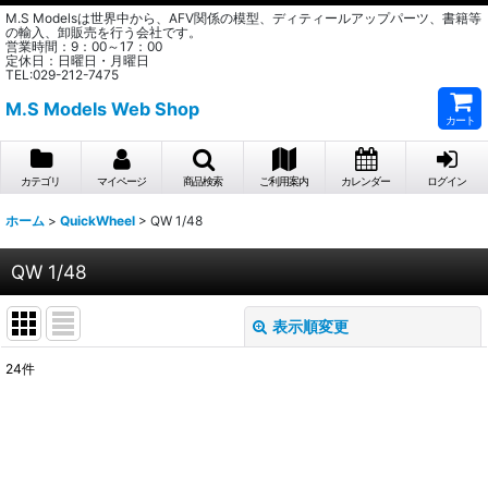
M.S Modelsは世界中から、AFV関係の模型、ディティールアップパーツ、書籍等
の輸入、卸販売を行う会社です。
営業時間：9：00～17：00
定休日：日曜日・月曜日
TEL:029-212-7475
M.S Models Web Shop
カート
カテゴリ
マイページ
商品検索
ご利用案内
カレンダー
ログイン
ホーム
>
QuickWheel
>
QW 1/48
QW 1/48
表示順変更
閉じる
24
件
表示数
:
在庫あり