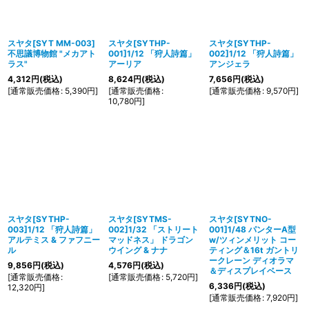
並び順
:
絞り込む
スヤタ[SYT MM-003]
スヤタ[SYTHP-
スヤタ[SYTHP-
不思議博物館 "メカアト
001]1/12 「狩人詩篇」
002]1/12 「狩人詩篇」
ラス"
アーリア
アンジェラ
4,312
円
(税込)
8,624
円
(税込)
7,656
円
(税込)
[
通常販売価格
:
5,390
円
]
[
通常販売価格
:
[
通常販売価格
:
9,570
円
]
10,780
円
]
スヤタ[SYTHP-
スヤタ[SYTMS-
スヤタ[SYTNO-
003]1/12 「狩人詩篇」
002]1/32 「ストリート
001]1/48 パンターA型
アルテミス & ファフニー
マッドネス」 ドラゴン
w/ツィンメリット コー
ル
ウイング & ナナ
ティング＆16t ガントリ
ークレーン ディオラマ
9,856
円
(税込)
4,576
円
(税込)
＆ディスプレイベース
[
通常販売価格
:
[
通常販売価格
:
5,720
円
]
6,336
円
(税込)
12,320
円
]
[
通常販売価格
:
7,920
円
]