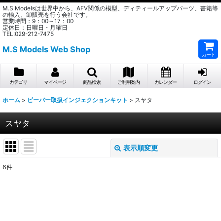
M.S Modelsは世界中から、AFV関係の模型、ディティールアップパーツ、書籍等
の輸入、卸販売を行う会社です。
営業時間：9：00～17：00
定休日：日曜日・月曜日
TEL:029-212-7475
M.S Models Web Shop
カート
カテゴリ
マイページ
商品検索
ご利用案内
カレンダー
ログイン
ホーム
>
ビーバー取扱インジェクションキット
>
スヤタ
スヤタ
表示順変更
閉じる
6
件
表示数
:
在庫あり