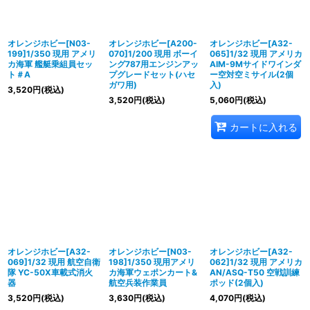
並び順
:
絞り込む
オレンジホビー[N03-
オレンジホビー[A200-
オレンジホビー[A32-
199]1/350 現用 アメリ
070]1/200 現用 ボーイ
065]1/32 現用 アメリカ
カ海軍 艦艇乗組員セッ
ング787用エンジンアッ
AIM-9Mサイドワインダ
ト＃A
プグレードセット(ハセ
ー空対空ミサイル(2個
ガワ用)
入)
3,520
円
(税込)
3,520
円
(税込)
5,060
円
(税込)
カートに入れる
オレンジホビー[A32-
オレンジホビー[N03-
オレンジホビー[A32-
069]1/32 現用 航空自衛
198]1/350 現用アメリ
062]1/32 現用 アメリカ
隊 YC-50X車載式消火
カ海軍ウェポンカート&
AN/ASQ-T50 空戦訓練
器
航空兵装作業員
ポッド(2個入)
3,520
円
(税込)
3,630
円
(税込)
4,070
円
(税込)