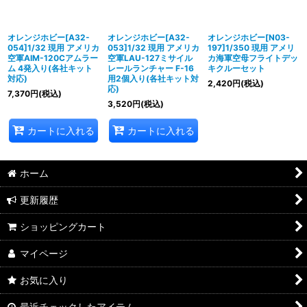
オレンジホビー[A32-
オレンジホビー[A32-
オレンジホビー[N03-
054]1/32 現用 アメリカ
053]1/32 現用 アメリカ
197]1/350 現用 アメリ
空軍AIM-120Cアムラー
空軍LAU-127ミサイル
カ海軍空母フライトデッ
ム 4発入り(各社キット
レールランチャー F-16
キクルーセット
対応)
用2個入り(各社キット対
2,420
円
(税込)
応)
7,370
円
(税込)
3,520
円
(税込)
カートに入れる
カートに入れる
ホーム
更新履歴
ショッピングカート
マイページ
お気に入り
最近チェックしたアイテム