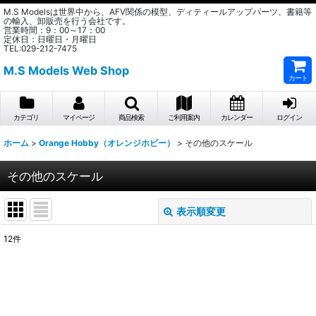
M.S Modelsは世界中から、AFV関係の模型、ディティールアップパーツ、書籍等
の輸入、卸販売を行う会社です。
営業時間：9：00～17：00
定休日：日曜日・月曜日
TEL:029-212-7475
M.S Models Web Shop
カート
カテゴリ
マイページ
商品検索
ご利用案内
カレンダー
ログイン
ホーム
>
Orange Hobby（オレンジホビー）
>
その他のスケール
その他のスケール
表示順変更
閉じる
12
件
表示数
:
在庫あり