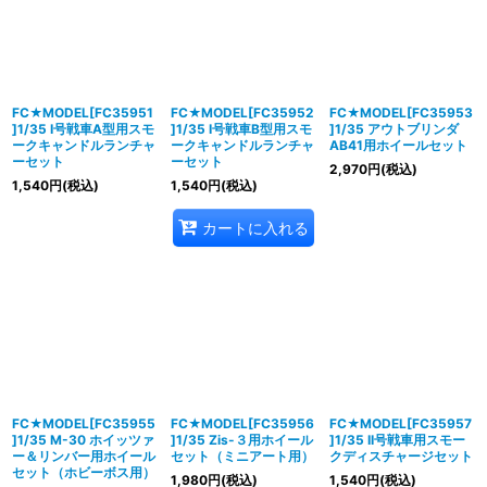
FC★MODEL[FC35951
FC★MODEL[FC35952
FC★MODEL[FC35953
]1/35 I号戦車A型用スモ
]1/35 I号戦車B型用スモ
]1/35 アウトブリンダ
ークキャンドルランチャ
ークキャンドルランチャ
AB41用ホイールセット
ーセット
ーセット
2,970
円
(税込)
1,540
円
(税込)
1,540
円
(税込)
カートに入れる
FC★MODEL[FC35955
FC★MODEL[FC35956
FC★MODEL[FC35957
]1/35 M-30 ホイッツァ
]1/35 Zis-３用ホイール
]1/35 II号戦車用スモー
ー＆リンバー用ホイール
セット（ミニアート用）
クディスチャージセット
セット（ホビーボス用）
1,980
円
(税込)
1,540
円
(税込)