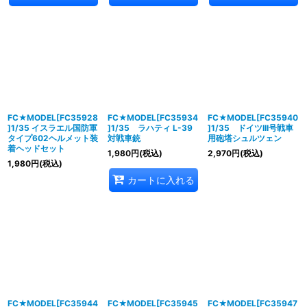
FC★MODEL[FC35928
FC★MODEL[FC35934
FC★MODEL[FC35940
]1/35 イスラエル国防軍
]1/35 ラハティ L-39
]1/35 ドイツIII号戦車
タイプ602ヘルメット装
対戦車銃
用砲塔シュルツェン
着ヘッドセット
1,980
円
(税込)
2,970
円
(税込)
1,980
円
(税込)
カートに入れる
FC★MODEL[FC35944
FC★MODEL[FC35945
FC★MODEL[FC35947