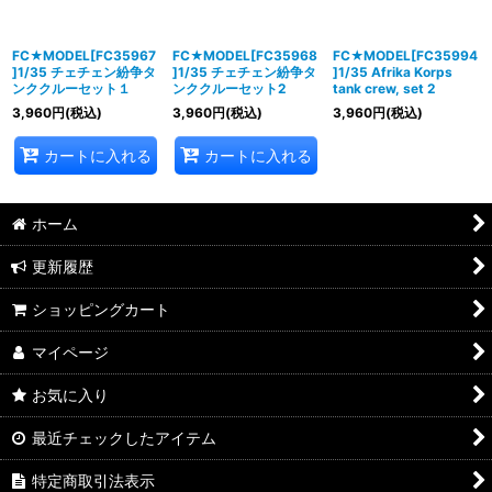
FC★MODEL[FC35967
FC★MODEL[FC35968
FC★MODEL[FC35994
]1/35 チェチェン紛争タ
]1/35 チェチェン紛争タ
]1/35 Afrika Korps
ンククルーセット１
ンククルーセット2
tank crew, set 2
3,960
円
(税込)
3,960
円
(税込)
3,960
円
(税込)
カートに入れる
カートに入れる
ホーム
更新履歴
ショッピングカート
マイページ
お気に入り
最近チェックしたアイテム
特定商取引法表示