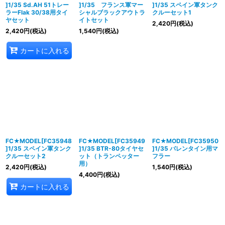
]1/35 Sd.AH 51トレー
]1/35 フランス軍マー
]1/35 スペイン軍タンク
ラーFlak 30/38用タイ
シャルブラックアウトラ
クルーセット1
ヤセット
イトセット
2,420
円
(税込)
2,420
円
(税込)
1,540
円
(税込)
カートに入れる
FC★MODEL[FC35948
FC★MODEL[FC35949
FC★MODEL[FC35950
]1/35 スペイン軍タンク
]1/35 BTR-80タイヤセ
]1/35 バレンタイン用マ
クルーセット2
ット（トランペッター
フラー
用）
2,420
円
(税込)
1,540
円
(税込)
4,400
円
(税込)
カートに入れる