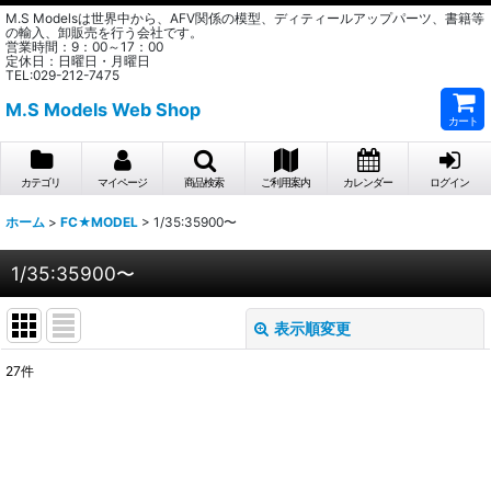
M.S Modelsは世界中から、AFV関係の模型、ディティールアップパーツ、書籍等
の輸入、卸販売を行う会社です。
営業時間：9：00～17：00
定休日：日曜日・月曜日
TEL:029-212-7475
M.S Models Web Shop
カート
カテゴリ
マイページ
商品検索
ご利用案内
カレンダー
ログイン
ホーム
>
FC★MODEL
>
1/35:35900〜
1/35:35900〜
表示順変更
閉じる
27
件
表示数
:
在庫あり