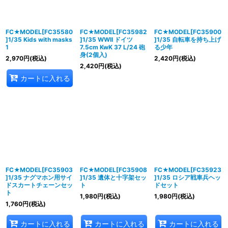
並び順
:
絞り込む
FC★MODEL[FC35580
FC★MODEL[FC35982
FC★MODEL[FC35900
]1/35 Kids with masks
]1/35 WWII ドイツ
]1/35 自転車を持ち上げ
1
7.5cm KwK 37 L/24 砲
る少年
身(2個入)
2,970
円
(税込)
2,420
円
(税込)
2,420
円
(税込)
カートに入れる
FC★MODEL[FC35903
FC★MODEL[FC35908
FC★MODEL[FC35923
]1/35 ナグマホン用サイ
]1/35 遺体と十字架セッ
]1/35 ロシア戦車兵ヘッ
ドスカートチェーンセッ
ト
ドセット
ト
1,980
円
(税込)
1,980
円
(税込)
1,760
円
(税込)
カートに入れる
カートに入れる
カートに入れる