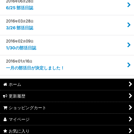
2016
06
28
年
月
日
6/25 部活日誌
2016
03
28
年
月
日
3/26 部活日誌
2016
02
09
年
月
日
1/30の部活日誌
2016
01
16
年
月
日
一月の部活日が決定しました！
ホーム
更新履歴
ショッピングカート
マイページ
お気に入り