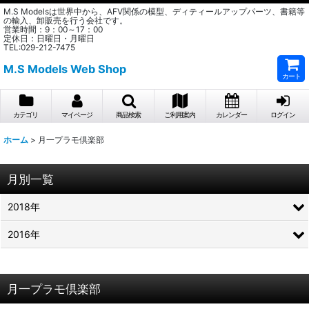
M.S Modelsは世界中から、AFV関係の模型、ディティールアップパーツ、書籍等
の輸入、卸販売を行う会社です。
営業時間：9：00～17：00
定休日：日曜日・月曜日
TEL:029-212-7475
M.S Models Web Shop
カート
カテゴリ
マイページ
商品検索
ご利用案内
カレンダー
ログイン
ホーム
>
月一プラモ倶楽部
月別一覧
2018年
2016年
月一プラモ倶楽部