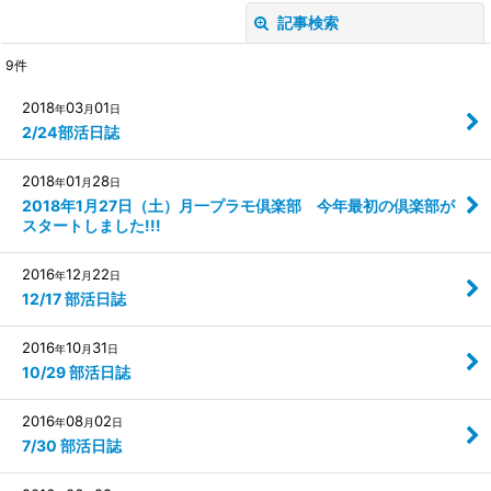
記事検索
閉じる
9
件
キーワード
:
2018
03
01
年
月
日
2/24部活日誌
カテゴリ
:
2018
01
28
年
月
日
絞り込む
2018年1月27日（土）月一プラモ倶楽部 今年最初の倶楽部が
スタートしました!!!
2016
12
22
年
月
日
12/17 部活日誌
2016
10
31
年
月
日
10/29 部活日誌
2016
08
02
年
月
日
7/30 部活日誌