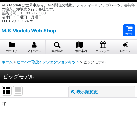
M.S Modelsは世界中から、AFV関係の模型、ディティールアップパーツ、書籍等
の輸入、卸販売を行う会社です。
営業時間：9：00～17：00
定休日：日曜日・月曜日
TEL:029-212-7475
M.S Models Web Shop
カート
カテゴリ
マイページ
商品検索
ご利用案内
カレンダー
ログイン
ホーム
>
ビーバー取扱インジェクションキット
>
ピッグモデル
ピッグモデル
表示順変更
閉じる
2
件
表示数
:
在庫あり