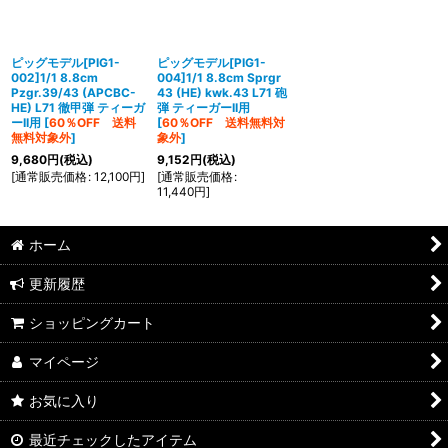
並び順
:
絞り込む
ピッグモデル[PIG1-
ピッグモデル[PIG1-
002]1/1 8.8cm
004]1/1 8.8cm Sprgr
Pzgr.39/43 (APCBC-
43 (HE) kwk.43 L71 砲
HE) L71 徹甲弾 ティーガ
弾 ティーガーII用
ーII用
[
60％OFF 送料
[
60％OFF 送料無料対
無料対象外
]
象外
]
9,680
円
(税込)
9,152
円
(税込)
[
通常販売価格
:
12,100
円
]
[
通常販売価格
:
11,440
円
]
ホーム
更新履歴
ショッピングカート
マイページ
お気に入り
最近チェックしたアイテム