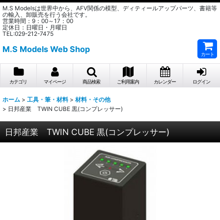
M.S Modelsは世界中から、AFV関係の模型、ディティールアップパーツ、書籍等
の輸入、卸販売を行う会社です。
営業時間：9：00～17：00
定休日：日曜日・月曜日
TEL:029-212-7475
M.S Models Web Shop
カート
カテゴリ
マイページ
商品検索
ご利用案内
カレンダー
ログイン
ホーム
>
工具・筆・材料
>
材料・その他
>
日邦産業 TWIN CUBE 黒(コンプレッサー)
日邦産業 TWIN CUBE 黒(コンプレッサー)