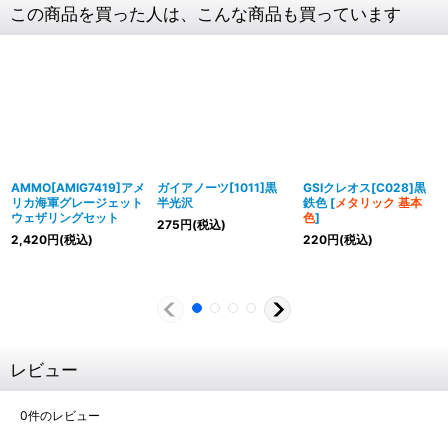
この商品を買った人は、こんな商品も買っています
AMMO[AMIG7419]アメ
ガイアノーツ[1011]黒
GSIクレオス[C028]黒
リカ海軍グレージェット
半光沢
鉄色
[
メタリック 基本
ウェザリングセット
色
]
275
円
(税込)
2,420
円
(税込)
220
円
(税込)
レビュー
0
件のレビュー