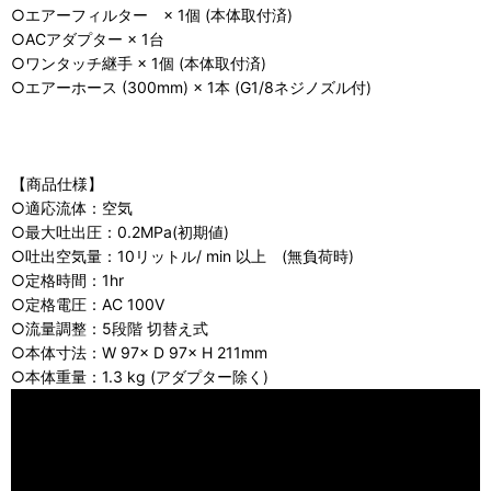
○エアーフィルター × 1個 (本体取付済)
○ACアダプター × 1台
○ワンタッチ継手 × 1個 (本体取付済)
○エアーホース (300mm) × 1本 (G1/8ネジノズル付)
【商品仕様】
○適応流体：空気
○最大吐出圧：0.2MPa(初期値)
○吐出空気量：10リットル/ min 以上 (無負荷時)
○定格時間：1hr
○定格電圧：AC 100V
○流量調整：5段階 切替え式
○本体寸法：W 97× D 97× H 211mm
○本体重量：1.3 kg (アダプター除く)