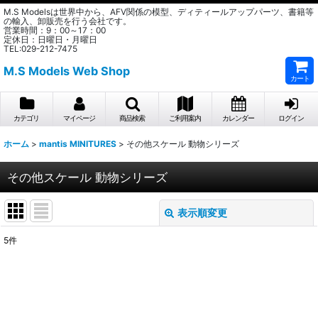
M.S Modelsは世界中から、AFV関係の模型、ディティールアップパーツ、書籍等
の輸入、卸販売を行う会社です。
営業時間：9：00～17：00
定休日：日曜日・月曜日
TEL:029-212-7475
M.S Models Web Shop
カート
カテゴリ
マイページ
商品検索
ご利用案内
カレンダー
ログイン
ホーム
>
mantis MINITURES
>
その他スケール 動物シリーズ
その他スケール 動物シリーズ
表示順変更
閉じる
5
件
表示数
:
在庫あり