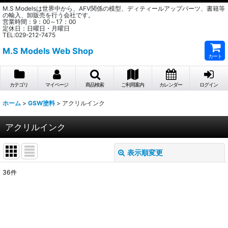
M.S Modelsは世界中から、AFV関係の模型、ディティールアップパーツ、書籍等
の輸入、卸販売を行う会社です。
営業時間：9：00～17：00
定休日：日曜日・月曜日
TEL:029-212-7475
M.S Models Web Shop
カート
カテゴリ
マイページ
商品検索
ご利用案内
カレンダー
ログイン
ホーム
>
GSW塗料
>
アクリルインク
アクリルインク
表示順変更
閉じる
36
件
表示数
:
在庫あり