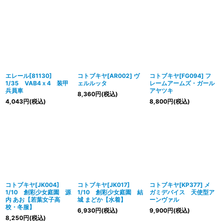
エレール[81130]
コトブキヤ[AR002] ヴ
コトブキヤ[FG094] フ
1/35 VAB4ｘ4 装甲
ェルルッタ
レームアームズ・ガール
兵員車
アヤツキ
8,360
円
(税込)
4,043
円
(税込)
8,800
円
(税込)
コトブキヤ[JK004]
コトブキヤ[JK017]
コトブキヤ[KP377] メ
1/10 創彩少女庭園 源
1/10 創彩少女庭園 結
ガミデバイス 天使型ア
内 あお【若葉女子高
城 まどか【水着】
ーンヴァル
校・冬服】
6,930
円
(税込)
9,900
円
(税込)
8,250
円
(税込)