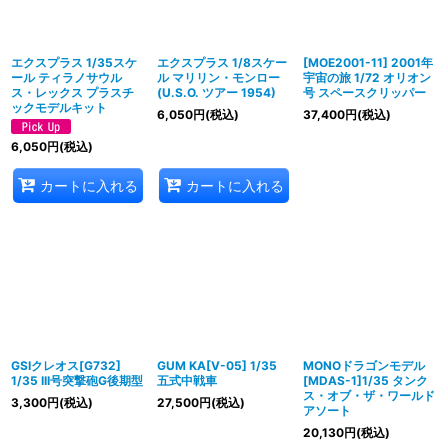
並び順
:
絞り込む
エクスプラス 1/35スケ
エクスプラス 1/8スケー
[MOE2001-11] 2001年
ール ティラノサウル
ル マリリン・モンロー
宇宙の旅 1/72 オリオン
ス・レックス プラスチ
(U.S.O. ツアー 1954)
号 スペースクリッパー
ックモデルキット
6,050
円
(税込)
37,400
円
(税込)
6,050
円
(税込)
カートに入れる
カートに入れる
GSIクレオス[G732]
GUM KA[V-05] 1/35
MONOドラゴンモデル
1/35 III号突撃砲G後期型
五式中戦車
[MDAS-1]1/35 タンク
ス・オブ・ザ・ワールド
3,300
円
(税込)
27,500
円
(税込)
アソート
20,130
円
(税込)