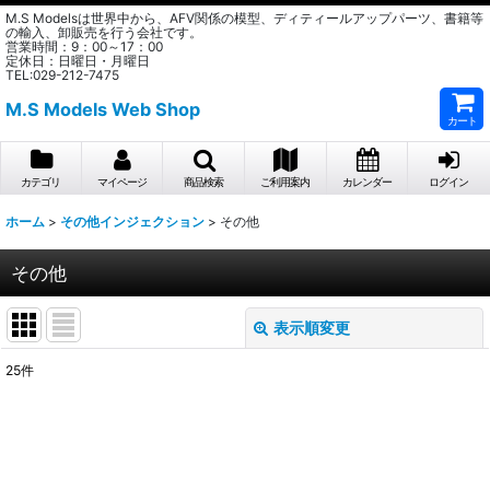
M.S Modelsは世界中から、AFV関係の模型、ディティールアップパーツ、書籍等
の輸入、卸販売を行う会社です。
営業時間：9：00～17：00
定休日：日曜日・月曜日
TEL:029-212-7475
M.S Models Web Shop
カート
カテゴリ
マイページ
商品検索
ご利用案内
カレンダー
ログイン
ホーム
>
その他インジェクション
>
その他
その他
表示順変更
閉じる
25
件
表示数
:
在庫あり