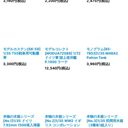
3,190
円
(税込)
2,200
円
(税込)
2,475
円
(税込)
モデルカステン[SK-59]
モデルコレクト
モノグラム[85-
1/35 T55戦車用可動履
[MODUA72088] 1/72
7853]1/35 M48A2
帯
ドイツ軍 陸上巡洋艦
Patton Tank
P.1000 ラーテ
3,300
円
(税込)
3,960
円
(税込)
12,540
円
(税込)
本物の木箱シリーズ
本物の木箱シリーズ
本物の木箱シリーズ
[No.1]1/35 ドイツ
[No.2]1/35 WW2 イギ
[No.3]1/35 民間用木箱
7.92mm 1500発入弾薬
リス コンポレーション
（3種各1組入り）