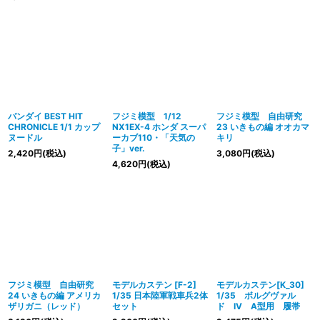
バンダイ BEST HIT
フジミ模型 1/12
フジミ模型 自由研究
CHRONICLE 1/1 カップ
NX1EX-4 ホンダ スーパ
23 いきもの編 オオカマ
ヌードル
ーカブ110・「天気の
キリ
子」ver.
2,420
円
(税込)
3,080
円
(税込)
4,620
円
(税込)
フジミ模型 自由研究
モデルカステン [F-2]
モデルカステン[K_30]
24 いきもの編 アメリカ
1/35 日本陸軍戦車兵2体
1/35 ボルグヴァル
ザリガニ（レッド）
セット
ド IV A型用 履帯