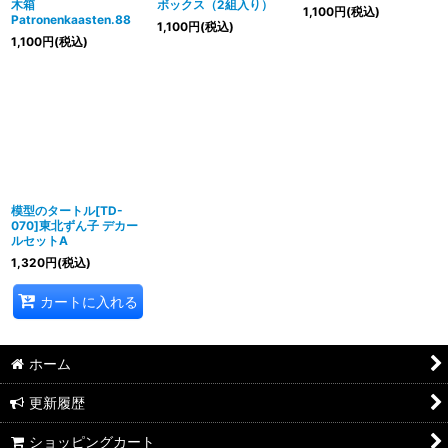
木箱
ボックス（2組入り）
1,100
円
(税込)
Patronenkaasten.88
1,100
円
(税込)
1,100
円
(税込)
模型のタートル[TD-
070]東北ずん子 デカー
ルセットA
1,320
円
(税込)
カートに入れる
ホーム
更新履歴
ショッピングカート