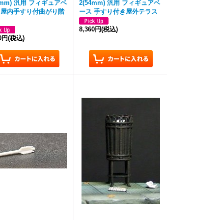
54mm) 汎用 フィギュアベ
2(54mm) 汎用 フィギュアベ
 屋内手すり付曲がり階
ース 手すり付き屋外テラス
8,360円
(税込)
60円
(税込)