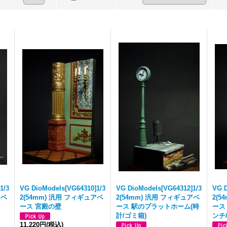
1/3
VG DioModels[VG64310]1/3
VG DioModels[VG64312]1/3
VG D
アベ
2(54mm) 汎用 フィギュアベ
2(54mm) 汎用 フィギュアベ
2(
ース 宮殿の壁
ース 駅のプラットホーム(時
ース
計/ゴミ箱)
ンチ/
11,220円
(税込)