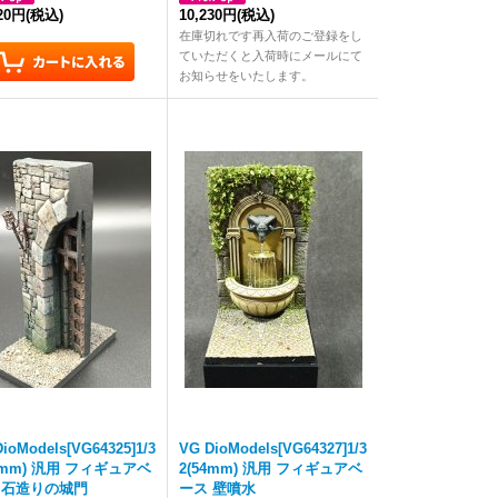
420円
(税込)
10,230円
(税込)
在庫切れです再入荷のご登録をし
ていただくと入荷時にメールにて
お知らせをいたします。
ioModels[VG64325]1/3
VG DioModels[VG64327]1/3
54mm) 汎用 フィギュアベ
2(54mm) 汎用 フィギュアベ
 石造りの城門
ース 壁噴水