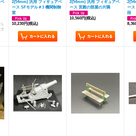
アベ
2(54mm) 汎用 フィギュアベ
2(54mm) 汎用 フィギュアベ
2(
ース SFモデル＃3 機関制御
ース 宮殿の部屋の片隅
ース
室
段
10,560円
(税込)
10,230円
(税込)
8,3
をし
にて