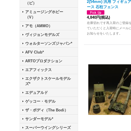
2(54mm) 汎用 フィギュ
（ビ）
ース 石柱フェンス
アミュージングホビー
（V）
4,840円
(税込)
在庫切れです再入荷のご登録
アモ（AMMO）
ていただくと入荷時にメール
お知らせをいたします。
ヴィジョンモデルズ
ウォルターソンズジャパン*
AFV Club*
ARTOプロダクション
エアフィックス
エクザクトスケールモデル
ズ*
エデュアルド
ゲッコー・モデル
ザ・ボディ（The Bodi）
サンダーモデル*
スーパーウイングシリーズ