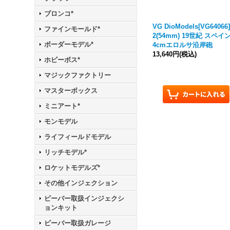
ブロンコ*
VG DioModels[VG64066]
ファインモールド*
2(54mm) 19世紀 スペイン
ボーダーモデル*
4cmエロルサ沿岸砲
13,640円
(税込)
ホビーボス*
マジックファクトリー
マスターボックス
ミニアート*
モンモデル
ライフィールドモデル
リッチモデル*
ロケットモデルズ*
その他インジェクション
ビーバー取扱インジェクシ
ョンキット
ビーバー取扱ガレージ