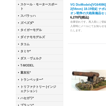
スケール・モータースポー
VG DioModels[VG64086]
ト
2(54mm) 18-19世紀 ナポ
オン戦争の大砲装備品セ
スパラッハ
6,270円
(税込)
在庫切れです。再入荷にご登
ズベズダ*
入荷時にメールにてお知らせ
タイガーモデル
たします。
ダイナモモデルズ
タコム
タミヤ*
ダス・ヴェルク
T-MODEL
童友社*
トランペッター*
トリファクトリー (インジ
ェクション）
ハセガワ*
プラッツ*