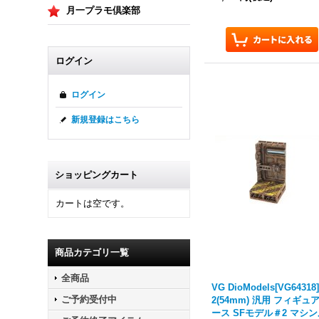
月一プラモ倶楽部
ログイン
ログイン
新規登録はこちら
ショッピングカート
カートは空です。
商品カテゴリ一覧
全商品
VG DioModels[VG64318]
ご予約受付中
2(54mm) 汎用 フィギュ
ース SFモデル＃2 マシ