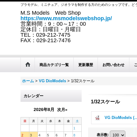
プラモデル、ミニチュア、ジオラマを制作する方のためのショップです。ど
M.S Models Web Shop
https://www.msmodelswebshop.jp/
営業時間：9：00～17：00
定休日：日曜日・月曜日
TEL：029-212-7475
FAX：029-212-7476
商品カテゴリ一覧
更新履歴
お問い合わせ
ホーム
>
VG DioModels
>
1/32スケール
カレンダー
1/32スケール
2026年8月
次月»
VG DioModels
日
月
火
水
木
金
土
1
表示数
:
2
3
4
5
6
7
8