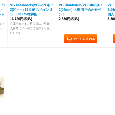
1/3
VG DioModels[VG64093]1/3
VG DioModels[VG64063]1/3
VG D
レ
2(54mm) 19世紀 スペイン 2
2(54mm) 汎用 背中合わせベ
2(5
ット
1cm OHRS榴弾砲
ンチ
個入
16,720円
(税込)
2,530円
(税込)
3,3
録で
在庫切れです。再入荷にご登録で
をい
入荷時にメールにてお知らせをい
たします。