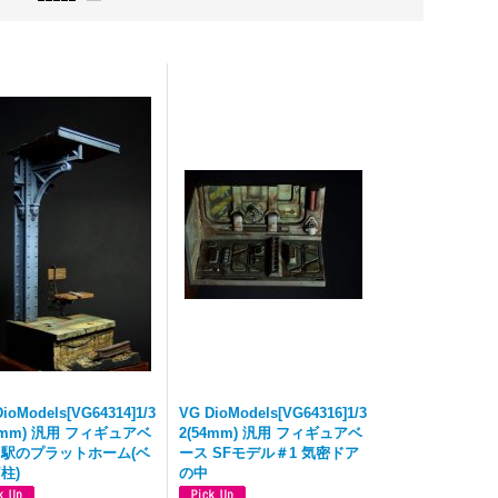
ioModels[VG64314]1/3
VG DioModels[VG64316]1/3
54mm) 汎用 フィギュアベ
2(54mm) 汎用 フィギュアベ
 駅のプラットホーム(ベ
ース SFモデル＃1 気密ドア
柱)
の中