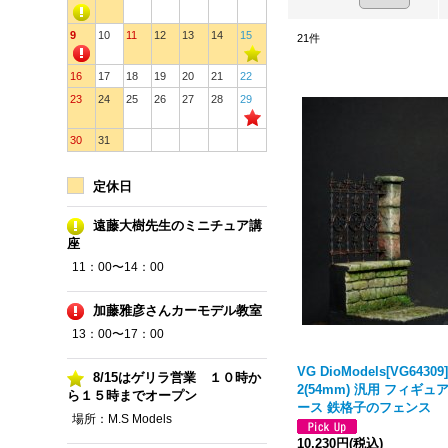
9
10
11
12
13
14
15
21
件
16
17
18
19
20
21
22
23
24
25
26
27
28
29
30
31
定休日
遠藤大樹先生のミニチュア講
座
11：00〜14：00
加藤雅彦さんカーモデル教室
13：00〜17：00
VG DioModels[VG64309]
8/15はゲリラ営業 １０時か
2(54mm) 汎用 フィギュ
ら１５時までオープン
ース 鉄格子のフェンス
場所：M.S Models
10,230円
(税込)