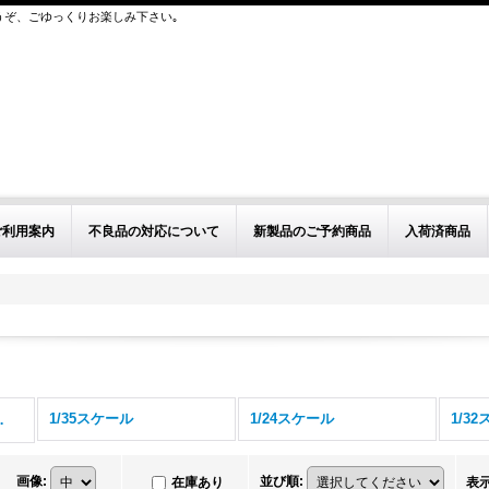
うぞ、ごゆっくりお楽しみ下さい｡
ご利用案内
不良品の対応について
新製品のご予約商品
入荷済商品
1/35スケール
1/24スケール
1/3
 (全商品)
画像
:
並び順
:
在庫あり
表