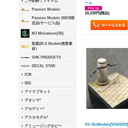
ご予約終了アイテム
ーム
Passion Models
10,230円
(税込)
Passion Models (WEB限
定品/サービス品)
MJ Miniatures(3D)
彩葉(M.S Models情景素
材）
SHK PRODUCTS
DECAL STAR
ICM
IBG
アイラブキット
アオシマ*
アカデミー*
アスカモデル*
VG DioModels[VG64329]
アミュージングホビー