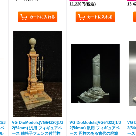
11,220円
(税込)
13,
1/3
VG DioModels[VG64320]1/3
VG DioModels[VG64323]1/3
VG D
アベ
2(54mm) 汎用 フィギュアベ
2(54mm) 汎用 フィギュアベ
2(
ンル
ース 鉄格子フェンス付門柱
ース 円柱のある古代の廃墟
ース