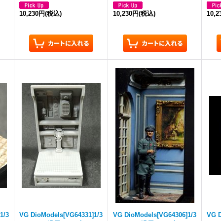
10,230円
(税込)
10,230円
(税込)
10,
1/3
VG DioModels[VG64331]1/3
VG DioModels[VG64306]1/3
VG D