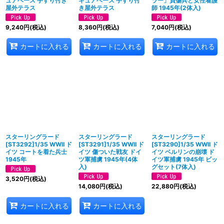
ュアベース 手すり付き
ギュアベース 手すり付
ラー」負傷兵と女性看護
屋外テラス
き屋外テラス
師 1945年(2体入)
9,240
円
(税込)
8,360
円
(税込)
7,040
円
(税込)
カートに入れる
カートに入れる
カートに入れる
スターリングラード
スターリングラード
スターリングラード
[ST3292]1/35 WWII ド
[ST3291]1/35 WWII ド
[ST3290]1/35 WWII ド
イツ コートを着た兵士
イツ 傷ついた戦友 ドイ
イツ ベルリンの崩壊 ド
1945年
ツ軍捕虜 1945年(4体
イツ軍捕虜 1945年 ビッ
入)
グセット(7体入)
3,520
円
(税込)
14,080
円
(税込)
22,880
円
(税込)
カートに入れる
カートに入れる