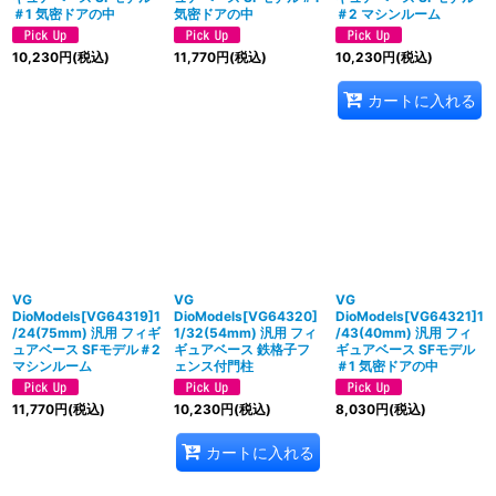
＃1 気密ドアの中
気密ドアの中
＃2 マシンルーム
10,230
円
(税込)
11,770
円
(税込)
10,230
円
(税込)
カートに入れる
VG
VG
VG
DioModels[VG64319]1
DioModels[VG64320]
DioModels[VG64321]1
/24(75mm) 汎用 フィギ
1/32(54mm) 汎用 フィ
/43(40mm) 汎用 フィ
ュアベース SFモデル＃2
ギュアベース 鉄格子フ
ギュアベース SFモデル
マシンルーム
ェンス付門柱
＃1 気密ドアの中
11,770
円
(税込)
10,230
円
(税込)
8,030
円
(税込)
カートに入れる