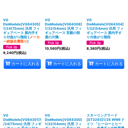
VG
VG
VG
DioModels[VG64305]
DioModels[VG64306]
DioModels[VG64304]
1/24(75mm) 汎用 フィ
1/32(54mm) 汎用 フィ
1/32(54mm) 汎用 フィ
ギュアベース 屋内手す
ギュアベース 宮殿の部
ギュアベース 屋内手す
り付曲がり階段
[
メーカ
屋の片隅
り付曲がり階段
ー絶版在庫限り
]
10,560
円
(税込)
8,360
円
(税込)
9,240
円
(税込)
カートに入れる
カートに入れる
カートに入れる
VG
VG
スターリングラード
DioModels[VG64301]1
DioModels[VG64300]
[ST3293]1/35 WWII ド
/24(75mm) 汎用 フィギ
1/32(54mm) 汎用 フィ
イツ 「ヒーローとヒー