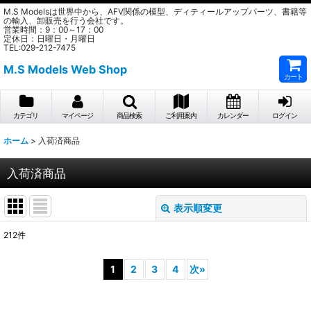
M.S Modelsは世界中から、AFV関係の模型、ディティールアップパーツ、書籍等
の輸入、卸販売を行う会社です。
営業時間：9：00～17：00
定休日：日曜日・月曜日
TEL:029-212-7475
M.S Models Web Shop
カート
カテゴリ
マイページ
商品検索
ご利用案内
カレンダー
ログイン
ホーム
>
入荷済商品
入荷済商品
表示順変更
閉じる
212
件
表示数
:
1
2
3
4
次
»
在庫あり