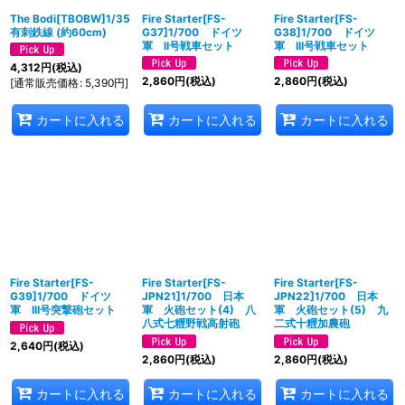
The Bodi[TBOBW]1/35
Fire Starter[FS-
Fire Starter[FS-
有刺鉄線 (約60cm)
G37]1/700 ドイツ
G38]1/700 ドイツ
軍 II号戦車セット
軍 III号戦車セット
4,312
円
(税込)
2,860
円
(税込)
2,860
円
(税込)
[
通常販売価格
:
5,390
円
]
カートに入れる
カートに入れる
カートに入れる
Fire Starter[FS-
Fire Starter[FS-
Fire Starter[FS-
G39]1/700 ドイツ
JPN21]1/700 日本
JPN22]1/700 日本
軍 III号突撃砲セット
軍 火砲セット(4) 八
軍 火砲セット(5) 九
八式七糎野戦高射砲
二式十糎加農砲
2,640
円
(税込)
2,860
円
(税込)
2,860
円
(税込)
カートに入れる
カートに入れる
カートに入れる