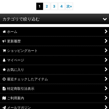
1
2
3
4
次
»
カテゴリで絞り込む
ホーム
ご予約受付中
更新履歴
ご予約終了アイテム
ショッピングカート
Passion Models
マイページ
Passion Models (WEB限定品/サービス品)
お気に入り
MJ Miniatures(3D)
最近チェックしたアイテム
特定商取引法表示
彩葉(M.S Models情景素材）
ご利用案内
SHK PRODUCTS
メールマガジン