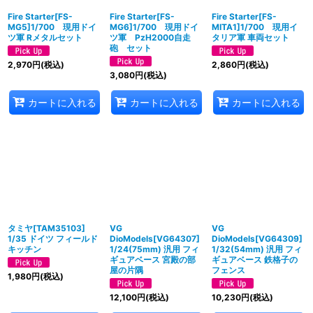
Fire Starter[FS-
Fire Starter[FS-
Fire Starter[FS-
MG5]1/700 現用ドイ
MG6]1/700 現用ドイ
MITA1]1/700 現用イ
ツ軍 Rメタルセット
ツ軍 PzH2000自走
タリア軍 車両セット
砲 セット
2,970
円
(税込)
2,860
円
(税込)
3,080
円
(税込)
カートに入れる
カートに入れる
カートに入れる
タミヤ[TAM35103]
VG
VG
1/35 ドイツ フィールド
DioModels[VG64307]
DioModels[VG64309]
キッチン
1/24(75mm) 汎用 フィ
1/32(54mm) 汎用 フィ
ギュアベース 宮殿の部
ギュアベース 鉄格子の
屋の片隅
フェンス
1,980
円
(税込)
12,100
円
(税込)
10,230
円
(税込)