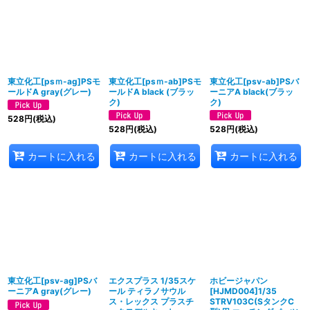
並び順
:
絞り込む
東立化工[psｍ-ag]PSモ
東立化工[psｍ-ab]PSモ
東立化工[psv-ab]PSバ
ールドA gray(グレー)
ールドA black (ブラッ
ーニアA black(ブラッ
ク)
ク)
528
円
(税込)
528
円
(税込)
528
円
(税込)
カートに入れる
カートに入れる
カートに入れる
東立化工[psv-ag]PSバ
エクスプラス 1/35スケ
ホビージャパン
ーニアA gray(グレー)
ール ティラノサウル
[HJMD004]1/35
ス・レックス プラスチ
STRV103C(SタンクC