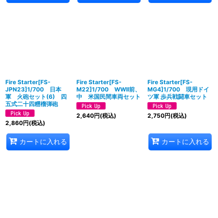
Fire Starter[FS-
Fire Starter[FS-
Fire Starter[FS-
JPN23]1/700 日本
M22]1/700 WWII前、
MG4]1/700 現用ドイ
軍 火砲セット(6) 四
中 米国民間車両セット
ツ軍 歩兵戦闘車セット
五式二十四糎榴弾砲
2,640
円
(税込)
2,750
円
(税込)
2,860
円
(税込)
カートに入れる
カートに入れる