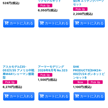
ックモデルキット
型)用 エッチングパーツ
528
円
(税込)
セット
6,050
円
(税込)
2,200
円
(税込)
カートに入れる
カートに入れる
カートに入れる
アスカモデル[35-
アーマーモデリング
SHK
053]1/35 アメリカ中戦
2026年9月号 No.323
PRODUCTS[SHK24-
車M4A1シャーマン後期
002]1/24 ボンネットピ
型
ンセットB
1,500
円
(税込)
6,270
円
(税込)
1,100
円
(税込)
カートに入れる
カートに入れる
カートに入れる