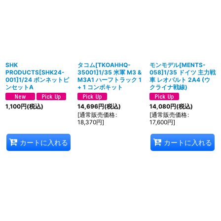
SHK
タコム[TKOAHHQ-
モンモデル[MENTS-
PRODUCTS[SHK24-
35001]1/35 米軍 M3 &
058]1/35 ドイツ 主力戦
001]1/24 ボンネットピ
M3A1 ハーフトラック 1
車 レオパルト 2A4 (ウ
ンセットA
+ 1 コンボキット
クライナ戦線)
1,100
円
(税込)
14,696
円
(税込)
14,080
円
(税込)
[
通常販売価格
:
[
通常販売価格
:
18,370
円
]
17,600
円
]
カートに入れる
カートに入れる