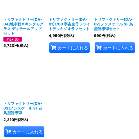
並び順
:
絞り込む
トリファクトリー[DA-
トリファクトリー[DA-
トリファクトリー[DA-
04]地中戦車キングモグ
01]1/60 宇宙空母フライ
02]ノンスケール SF 鳥
ラス ディテールアップ
トデッキジオラマセット
型誘導弾セット
セット
4,950
円
(税込)
990
円
(税込)
5,720
円
(税込)
カートに入れる
カートに入れる
トリファクトリー[DA-
03]ノンスケール SF 超
鳥型誘導弾
2,310
円
(税込)
カートに入れる