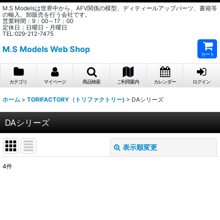
M.S Modelsは世界中から、AFV関係の模型、ディティールアップパーツ、書籍等
の輸入、卸販売を行う会社です。
営業時間：9：00～17：00
定休日：日曜日・月曜日
TEL:029-212-7475
M.S Models Web Shop
カート
カテゴリ
マイページ
商品検索
ご利用案内
カレンダー
ログイン
ホーム
>
TORIFACTORY（トリファクトリー)
>
DAシリーズ
DAシリーズ
表示順変更
閉じる
4
件
表示数
:
在庫あり