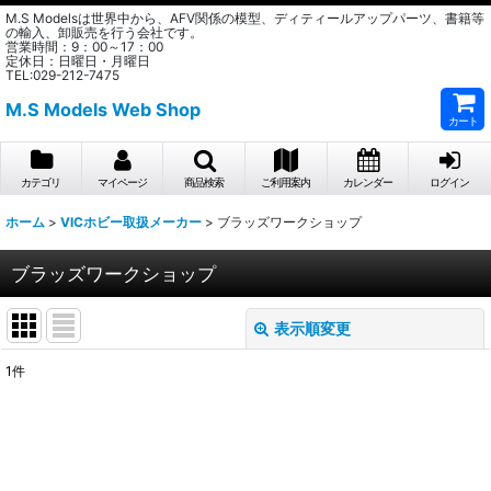
M.S Modelsは世界中から、AFV関係の模型、ディティールアップパーツ、書籍等
の輸入、卸販売を行う会社です。
営業時間：9：00～17：00
定休日：日曜日・月曜日
TEL:029-212-7475
M.S Models Web Shop
カート
カテゴリ
マイページ
商品検索
ご利用案内
カレンダー
ログイン
ホーム
>
VICホビー取扱メーカー
>
ブラッズワークショップ
ブラッズワークショップ
表示順変更
閉じる
1
件
表示数
:
在庫あり