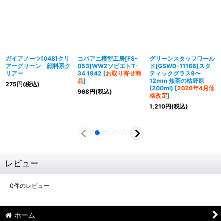
ガイアノーツ[048]クリ
コバアニ模型工房[FS-
グリーンスタッフワール
アーグリーン 顔料系ク
053]WW2ソビエトT-
ド[GSWD-11166]スタ
リアー
34 1942
[
お取り寄せ商
ティックグラス9〜
品
]
12mm 焦茶の枯野原
275
円
(税込)
(200ml)
[
2026年4月価
968
円
(税込)
格改定
]
1,210
円
(税込)
レビュー
0
件のレビュー
ホーム