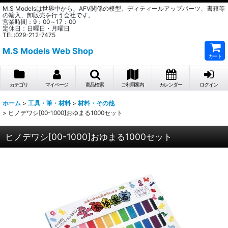
M.S Modelsは世界中から、AFV関係の模型、ディティールアップパーツ、書籍等
の輸入、卸販売を行う会社です。
営業時間：9：00～17：00
定休日：日曜日・月曜日
TEL:029-212-7475
M.S Models Web Shop
カート
カテゴリ
マイページ
商品検索
ご利用案内
カレンダー
ログイン
ホーム
>
工具・筆・材料
>
材料・その他
>
ヒノデワシ[00-1000]おゆまる1000セット
ヒノデワシ[00-1000]おゆまる1000セット