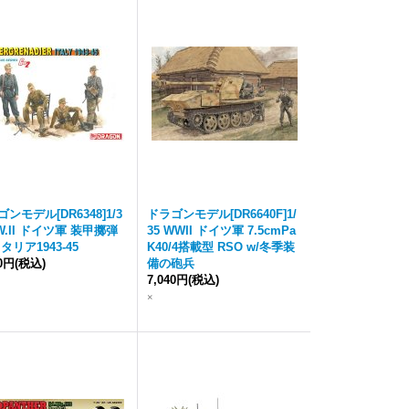
ンモデル[DR6348]1/3
ドラゴンモデル[DR6640F]1/
W.II ドイツ軍 装甲擲弾
35 WWII ドイツ軍 7.5cmPa
タリア1943-45
K40/4搭載型 RSO w/冬季装
00円
(税込)
備の砲兵
7,040円
(税込)
×