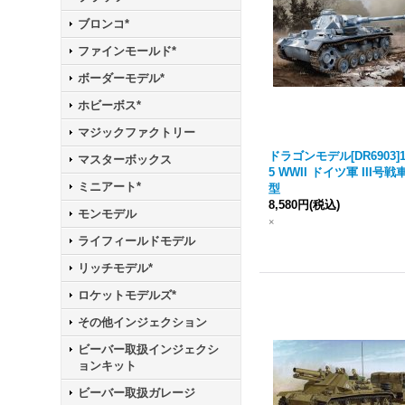
ブロンコ*
ファインモールド*
ボーダーモデル*
ホビーボス*
マジックファクトリー
ドラゴンモデル[DR6903]1
マスターボックス
5 WWII ドイツ軍 III号戦
ミニアート*
型
8,580円
(税込)
モンモデル
×
ライフィールドモデル
リッチモデル*
ロケットモデルズ*
その他インジェクション
ビーバー取扱インジェクシ
ョンキット
ビーバー取扱ガレージ