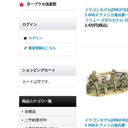
月一プラモ倶楽部
ドラゴンモデル[DR6379]1
5 WW.II アメリカ海兵隊 
リリュー ガダルカナル 19
ログイン
2,420円
(税込)
×
ログイン
新規登録はこちら
ショッピングカート
カートは空です。
商品カテゴリ一覧
全商品
ドラゴンモデル[DR6038]1
ご予約受付中
5 WW.II アメリカ海兵隊