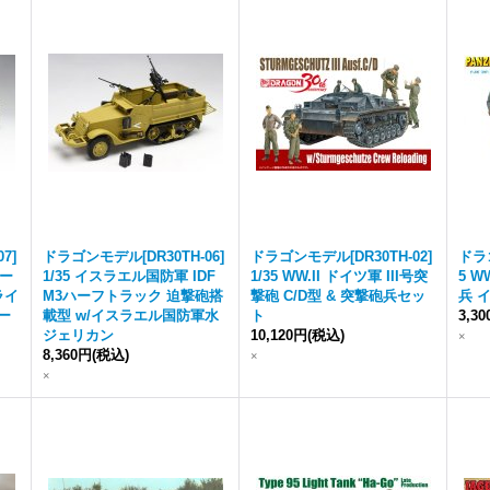
7]
ドラゴンモデル[DR30TH-06]
ドラゴンモデル[DR30TH-02]
ドラゴ
ィー
1/35 イスラエル国防軍 IDF
1/35 WW.II ドイツ軍 III号突
5 W
ライ
M3ハーフトラック 迫撃砲搭
撃砲 C/D型 & 突撃砲兵セッ
兵 イ
ー
載型 w/イスラエル国防軍水
ト
3,3
ジェリカン
10,120円
(税込)
×
8,360円
(税込)
×
×