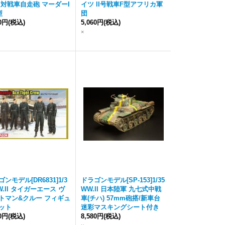
 対戦車自走砲 マーダーI
イツ II号戦車F型アフリカ軍
型
団
60円
(税込)
5,060円
(税込)
×
ンモデル[DR6831]1/3
ドラゴンモデル[SP-153]1/35
W.II タイガーエース ヴ
WW.II 日本陸軍 九七式中戦
トマン&クルー フィギュ
車(チハ) 57mm砲搭/新車台
ット
迷彩マスキングシート付き
40円
(税込)
8,580円
(税込)