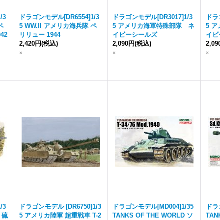
/3
ドラゴンモデル[DR6554]1/3
ドラゴンモデル[DR3017]1/3
ドラゴ
ペ
5 WW.II アメリカ海兵隊 ペ
5 アメリカ海軍特殊部隊 ネ
5 
42
リリュー 1944
イビーシールズ
イビ
2,420円
(税込)
2,090円
(税込)
2,0
×
×
×
/3
ドラゴンモデル [DR6750]1/3
ドラゴンモデル[MD004]1/35
ドラゴ
 硫
5 アメリカ陸軍 超重戦車 T-2
TANKS OF THE WORLD ソ
TAN