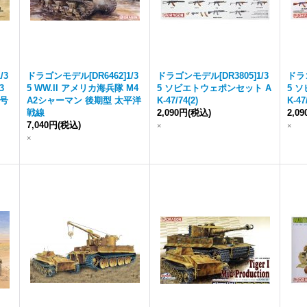
/3
ドラゴンモデル[DR6462]1/3
ドラゴンモデル[DR3805]1/3
ドラゴ
3
5 WW.II アメリカ海兵隊 M4
5 ソビエトウェポンセット A
5 
I号
A2シャーマン 後期型 太平洋
K-47/74(2)
K-47
戦線
2,090円
(税込)
2,0
7,040円
(税込)
×
×
×