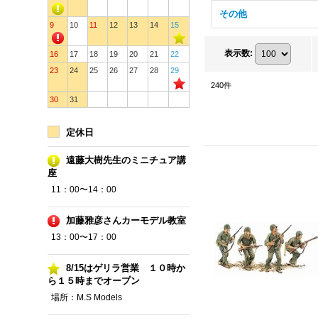
その他
9
10
11
12
13
14
15
表示数
:
16
17
18
19
20
21
22
23
24
25
26
27
28
29
240
件
30
31
定休日
遠藤大樹先生のミニチュア講
座
11：00〜14：00
加藤雅彦さんカーモデル教室
13：00〜17：00
8/15はゲリラ営業 １０時か
ら１５時までオープン
場所：M.S Models