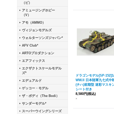
（ビ）
アミュージングホビー
（V）
アモ（AMMO）
ヴィジョンモデルズ
ウォルターソンズジャパン*
AFV Club*
ARTOプロダクション
エアフィックス
エクザクトスケールモデル
ズ*
ドラゴンモデル[SP-152]1/
WW.II 日本陸軍九七式中
エデュアルド
(チハ)前期型 迷彩マスキ
ゲッコー・モデル
シート付き
8,580円
(税込)
ザ・ボディ（The Bodi）
×
サンダーモデル*
スーパーウイングシリーズ