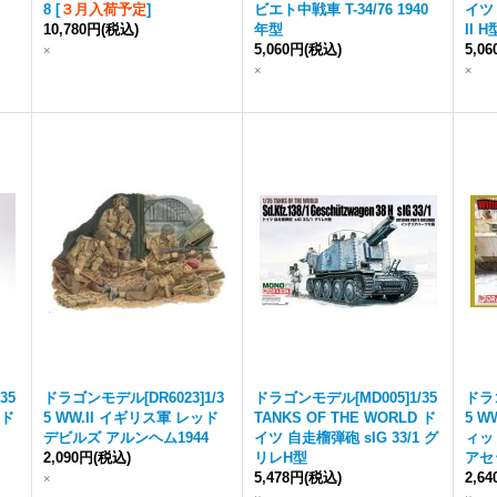
8
[
３月入荷予定
]
ビエト中戦車 T-34/76 1940
イツ
10,780円
(税込)
年型
II H
5,060円
(税込)
5,0
×
×
×
35
ドラゴンモデル[DR6023]1/3
ドラゴンモデル[MD005]1/35
ドラゴ
 ド
5 WW.II イギリス軍 レッド
TANKS OF THE WORLD ド
5 W
デビルズ アルンヘム1944
イツ 自走榴弾砲 sIG 33/1 グ
ィッ
2,090円
(税込)
リレH型
アセ
5,478円
(税込)
2,6
×