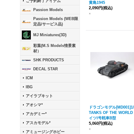
ご予約終了アイテム
黄島1945
2,090円
(税込)
Passion Models
×
Passion Models (WEB限
定品/サービス品)
MJ Miniatures(3D)
彩葉(M.S Models情景素
材）
SHK PRODUCTS
DECAL STAR
ICM
IBG
アイラブキット
アオシマ*
ドラゴンモデル[MD001]1/
TANKS OF THE WORLD
アカデミー*
イツI号戦車B型
アスカモデル*
5,060円
(税込)
×
アミュージングホビー