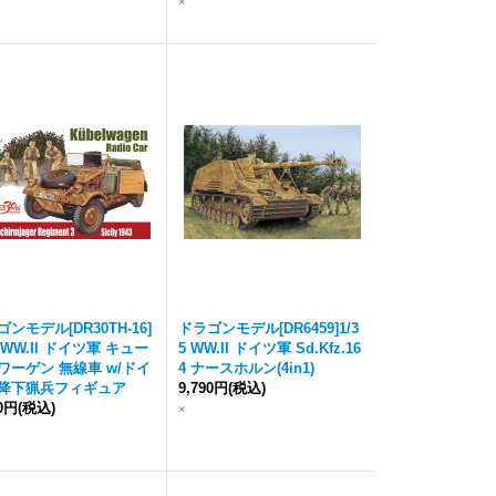
×
ンモデル[DR30TH-16]
ドラゴンモデル[DR6459]1/3
5 WW.II ドイツ軍 キュー
5 WW.II ドイツ軍 Sd.Kfz.16
ワーゲン 無線車 w/ドイ
4 ナースホルン(4in1)
降下猟兵フィギュア
9,790円
(税込)
50円
(税込)
×