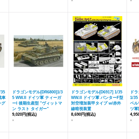
×
×
35
ドラゴンモデル[DR6800]1/3
ドラゴンモデル[D6917] 1/35
ドラゴ
戦車
5 WW.II ドイツ軍 ティーガ
WW.II ドイツ軍 パンターF型
1/3
ング
ーI 後期生産型 "ヴィットマ
対空増加装甲タイプ w/赤外
ベル
ン ラスト タイガー"
線暗視装置
ツ軍
9,020円
(税込)
8,690円
(税込)
4,9
×
×
×