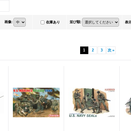
画像
:
並び順
:
在庫あり
表
1
2
3
次
»