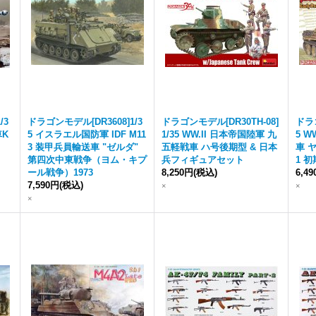
/3
ドラゴンモデル[DR3608]1/3
ドラゴンモデル[DR30TH-08]
ドラゴ
車K
5 イスラエル国防軍 IDF M11
1/35 WW.II 日本帝国陸軍 九
5 W
3 装甲兵員輸送車 "ゼルダ"
五軽戦車 ハ号後期型 & 日本
車 
第四次中東戦争（ヨム・キプ
兵フィギュアセット
1 初
ール戦争）1973
8,250円
(税込)
6,4
7,590円
(税込)
×
×
×