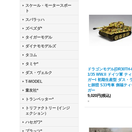
スケール・モータースポー
ト
スパラッハ
ズベズダ*
タイガーモデル
ダイナモモデルズ
タコム
タミヤ*
ドラゴンモデル[DR30TH-0
ダス・ヴェルク
1/35 WW.II ドイツ軍 テ
ガーI 初期生産型 ダス・
T-MODEL
ヒ師団 S33号車 倒福ティ
ガー
童友社*
9,020円
(税込)
トランペッター*
×
トリファクトリー (インジ
ェクション）
ハセガワ*
プラッツ*