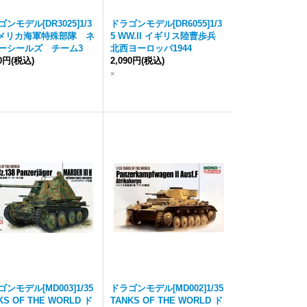
ンモデル[DR3025]1/3
ドラゴンモデル[DR6055]1/3
アメリカ海軍特殊部隊 ネ
5 WW.II イギリス陸曹歩兵
ーシールズ チーム3
北西ヨーロッパ1944
90円
(税込)
2,090円
(税込)
×
ンモデル[MD003]1/35
ドラゴンモデル[MD002]1/35
KS OF THE WORLD ド
TANKS OF THE WORLD ド