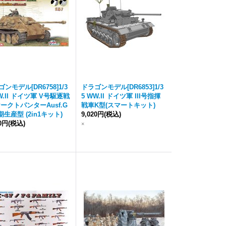
ンモデル[DR6758]1/3
ドラゴンモデル[DR6853]1/3
W.II ドイツ軍 V号駆逐戦
5 WW.II ドイツ軍 III号指揮
ヤークトパンターAusf.G
戦車K型(スマートキット)
期生産型 (2in1キット)
9,020円
(税込)
90円
(税込)
×