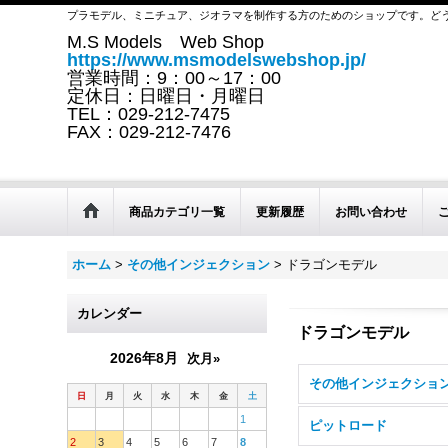
プラモデル、ミニチュア、ジオラマを制作する方のためのショップです。ど
M.S Models Web Shop
https://www.msmodelswebshop.jp/
営業時間：9：00～17：00
定休日：日曜日・月曜日
TEL：029-212-7475
FAX：029-212-7476
商品カテゴリ一覧
更新履歴
お問い合わせ
ホーム
>
その他インジェクション
>
ドラゴンモデル
カレンダー
ドラゴンモデル
2026年8月
次月»
日
月
火
水
木
金
土
1
ピットロード
2
3
4
5
6
7
8