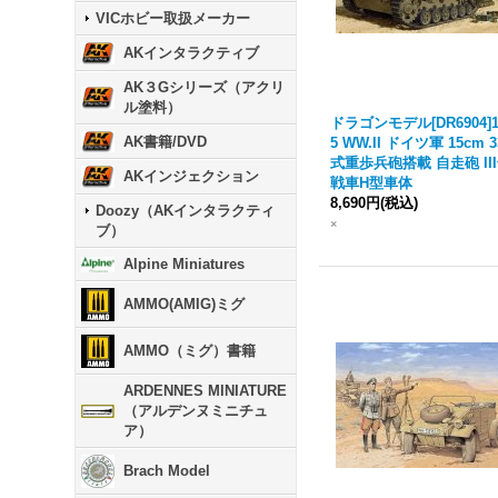
VICホビー取扱メーカー
AKインタラクティブ
AK３Gシリーズ（アクリ
ル塗料）
ドラゴンモデル[DR6904]1
AK書籍/DVD
5 WW.II ドイツ軍 15cm 3
式重歩兵砲搭載 自走砲 II
AKインジェクション
戦車H型車体
8,690円
(税込)
Doozy（AKインタラクティ
×
ブ）
Alpine Miniatures
AMMO(AMIG)ミグ
AMMO（ミグ）書籍
ARDENNES MINIATURE
（アルデンヌミニチュ
ア）
Brach Model