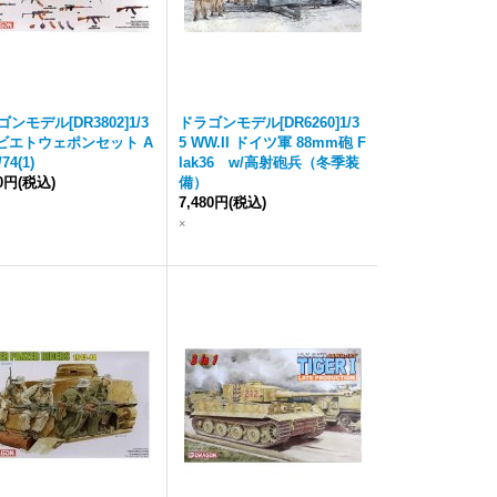
ンモデル[DR3802]1/3
ドラゴンモデル[DR6260]1/3
ソビエトウェポンセット A
5 WW.II ドイツ軍 88mm砲 F
/74(1)
lak36 w/高射砲兵（冬季装
90円
(税込)
備）
7,480円
(税込)
×