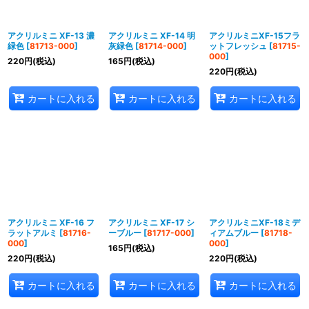
アクリルミニ XF-13 濃
アクリルミニ XF-14 明
アクリルミニXF-15フラ
緑色
[
81713-000
]
灰緑色
[
81714-000
]
ットフレッシュ
[
81715-
000
]
220
円
(税込)
165
円
(税込)
220
円
(税込)
カートに入れる
カートに入れる
カートに入れる
アクリルミニ XF-16 フ
アクリルミニ XF-17 シ
アクリルミニXF-18ミデ
ラットアルミ
[
81716-
ーブルー
[
81717-000
]
ィアムブルー
[
81718-
000
]
000
]
165
円
(税込)
220
円
(税込)
220
円
(税込)
カートに入れる
カートに入れる
カートに入れる