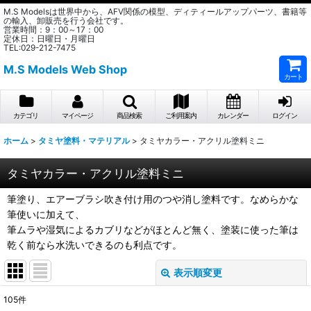
M.S Modelsは世界中から、AFV関係の模型、ディティールアップパーツ、書籍等
の輸入、卸販売を行う会社です。
営業時間：9：00～17：00
定休日：日曜日・月曜日
TEL:029-212-7475
M.S Models Web Shop
カート
カテゴリ
マイページ
商品検索
ご利用案内
カレンダー
ログイン
ホーム
>
タミヤ塗料・マテリアル
>
タミヤカラー・アクリル塗料ミニ
タミヤカラー・アクリル塗料ミニ
筆塗り、エアーブラシ吹き付け用のつや消し塗料です。なめらかな
筆使いに加えて、
筆ムラや湿気によるカブリなどがほとんど無く、塗装に使った筆は
乾く前なら水洗いできるのも利点です。
表示順変更
閉じる
105
件