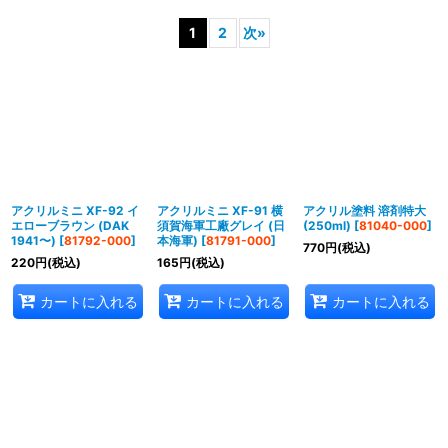
表示数
:
1
2
次
»
在庫あり
並び順
:
絞り込む
アクリルミニ XF-92 イ
アクリルミニ XF-91 横
アクリル塗料 溶剤特大
エローブラウン (DAK
須賀海軍工廠グレイ (日
(250ml)
[
81040-000
]
1941〜)
[
81792-000
]
本海軍)
[
81791-000
]
770
円
(税込)
220
円
(税込)
165
円
(税込)
カートに入れる
カートに入れる
カートに入れる