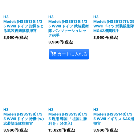
H3
H3
H3
Models[HS35135]1/3
Models[HS35136]1/3
Models[HS35137]1/35
5 WWII ドイツ 指揮をと
5 WWII ドイツ 武装親衛
WWII ドイツ 武装親衛隊
る武装親衛隊指揮官
隊 パンツァーシュレッ
MG42機関銃手
ク砲手
3,960
円
(税込)
3,960
円
(税込)
3,960
円
(税込)
カートに入れる
H3
H3
H3
Models[HS35138]1/3
Models[HS35139]1/3
Models[HS35140]1/3
5 WWII ドイツ 待機中の
5 現用 韓国 「祖国に勝
5 WWII イギリス SAS指
武装親衛隊指揮官
利を」(4体入)
揮官
3,960
円
(税込)
15,620
円
(税込)
3,960
円
(税込)