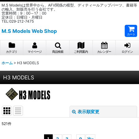
M.S Modelsは世界中から、AFV関係の模型、ディティールアップパーツ、書籍等
の輸入、卸販売を行う会社です。
営業時間：9：00～17：00
定休日：日曜日・月曜日
TEL:029-212-7475
M.S Models Web Shop
カート
カテゴリ
マイページ
商品検索
ご利用案内
カレンダー
ログイン
ホーム
>
H3 MODELS
H3 MODELS
表示順変更
閉じる
521
件
サブカテゴリ
:
1
2
3
...
9
次
»