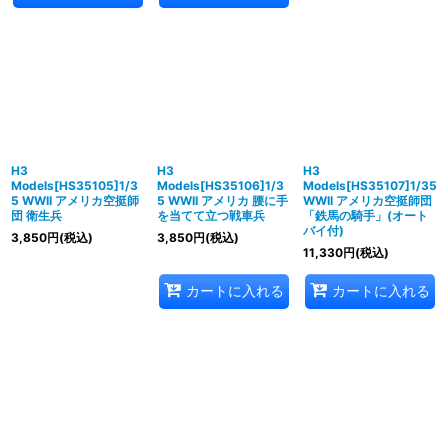
H3
H3
H3
Models[HS35105]1/3
Models[HS35106]1/3
Models[HS35107]1/35
5 WWII アメリカ空挺師
5 WWII アメリカ 腰に手
WWII アメリカ空挺師団
団 衛生兵
を当てて立つ戦車兵
「鉄馬の騎手」(オート
バイ付)
3,850
円
(税込)
3,850
円
(税込)
11,330
円
(税込)
カートに入れる
カートに入れる