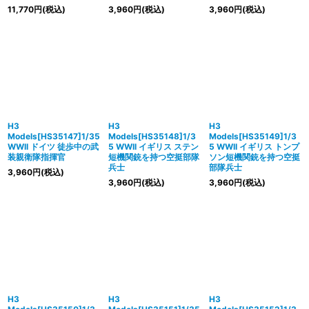
11,770
円
(税込)
3,960
円
(税込)
3,960
円
(税込)
H3
H3
H3
Models[HS35147]1/35
Models[HS35148]1/3
Models[HS35149]1/3
WWII ドイツ 徒歩中の武
5 WWII イギリス ステン
5 WWII イギリス トンプ
装親衛隊指揮官
短機関銃を持つ空挺部隊
ソン短機関銃を持つ空挺
兵士
部隊兵士
3,960
円
(税込)
3,960
円
(税込)
3,960
円
(税込)
H3
H3
H3