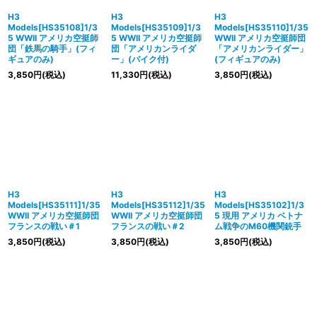
H3
H3
H3
Models[HS35108]1/3
Models[HS35109]1/3
Models[HS35110]1/35
5 WWII アメリカ空挺師
5 WWII アメリカ空挺師
WWII アメリカ空挺師団
団「鉄馬の騎手」(フィ
団「アメリカンライダ
「アメリカンライダー」
ギュアのみ)
ー」(バイク付)
(フィギュアのみ)
3,850
円
(税込)
11,330
円
(税込)
3,850
円
(税込)
H3
H3
H3
Models[HS35111]1/35
Models[HS35112]1/35
Models[HS35102]1/3
WWII アメリカ空挺師団
WWII アメリカ空挺師団
5 現用 アメリカ ベトナ
フランスの戦い＃1
フランスの戦い＃2
ム戦争のM60機関銃手
3,850
円
(税込)
3,850
円
(税込)
3,850
円
(税込)