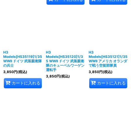
H3
H3
H3
Models[HS35119]1/35
Models[HS35120]1/3
Models[HS35121]1/35
WWII ドイツ 武装親衛隊
5 WWII ドイツ 武装親衛
WWII アメリカ オランダ
の兵士
隊のキューベルワーゲン
で戦う空挺部隊員
運転手
3,850
円
(税込)
3,850
円
(税込)
3,850
円
(税込)
カートに入れる
カートに入れる