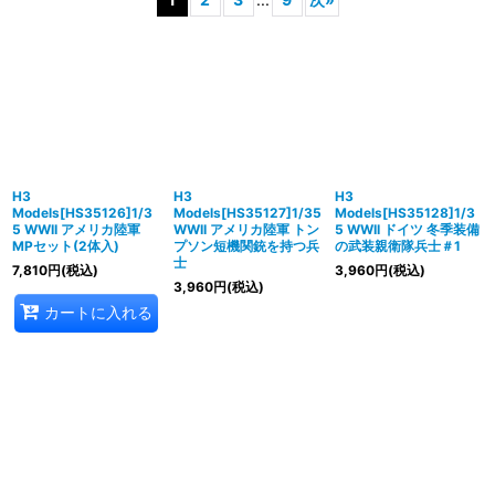
表示数
:
在庫あり
並び順
:
絞り込む
H3
H3
H3
Models[HS35126]1/3
Models[HS35127]1/35
Models[HS35128]1/3
5 WWII アメリカ陸軍
WWII アメリカ陸軍 トン
5 WWII ドイツ 冬季装備
MPセット(2体入)
プソン短機関銃を持つ兵
の武装親衛隊兵士＃1
士
7,810
円
(税込)
3,960
円
(税込)
3,960
円
(税込)
カートに入れる