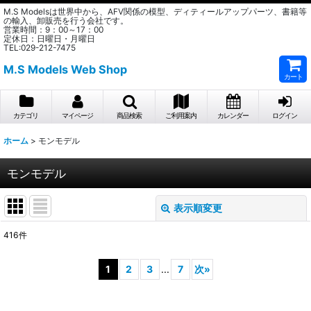
M.S Modelsは世界中から、AFV関係の模型、ディティールアップパーツ、書籍等
の輸入、卸販売を行う会社です。
営業時間：9：00～17：00
定休日：日曜日・月曜日
TEL:029-212-7475
M.S Models Web Shop
カート
カテゴリ
マイページ
商品検索
ご利用案内
カレンダー
ログイン
ホーム
>
モンモデル
モンモデル
表示順変更
閉じる
416
件
サブカテゴリ
:
1
2
3
...
7
次
»
表示数
: