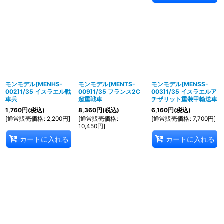
モンモデル[MENHS-
モンモデル[MENTS-
モンモデル[MENSS-
002]1/35 イスラエル戦
009]1/35 フランス2C
003]1/35 イスラエルア
車兵
超重戦車
チザリット重装甲輸送車
1,760
円
(税込)
8,360
円
(税込)
6,160
円
(税込)
[
通常販売価格
:
2,200
円
]
[
通常販売価格
:
[
通常販売価格
:
7,700
円
]
10,450
円
]
カートに入れる
カートに入れる