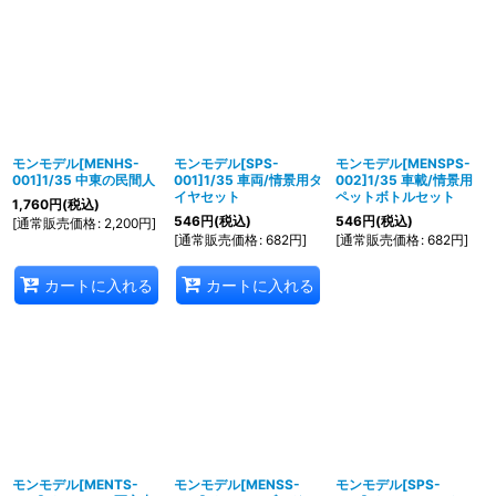
モンモデル[MENHS-
モンモデル[SPS-
モンモデル[MENSPS-
001]1/35 中東の民間人
001]1/35 車両/情景用タ
002]1/35 車載/情景用
イヤセット
ペットボトルセット
1,760
円
(税込)
546
円
(税込)
546
円
(税込)
[
通常販売価格
:
2,200
円
]
[
通常販売価格
:
682
円
]
[
通常販売価格
:
682
円
]
カートに入れる
カートに入れる
モンモデル[MENTS-
モンモデル[MENSS-
モンモデル[SPS-