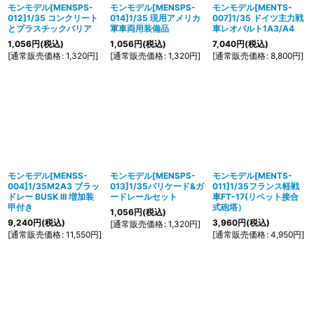
モンモデル[MENSPS-
モンモデル[MENSPS-
モンモデル[MENTS-
012]1/35 コンクリート
014]1/35 現用アメリカ
007]1/35 ドイツ主力戦
とプラスチックバリア
軍車両用装備品
車レオパルト1A3/A4
1,056
円
(税込)
1,056
円
(税込)
7,040
円
(税込)
[
通常販売価格
:
1,320
円
]
[
通常販売価格
:
1,320
円
]
[
通常販売価格
:
8,800
円
]
モンモデル[MENSS-
モンモデル[MENSPS-
モンモデル[MENTS-
004]1/35M2A3 ブラッ
013]1/35バリケード&ガ
011]1/35フランス軽戦
ドレー BUSK III 増加装
ードレールセット
車FT-17(リベット接合
甲付き
式砲塔）
1,056
円
(税込)
9,240
円
(税込)
3,960
円
(税込)
[
通常販売価格
:
1,320
円
]
[
通常販売価格
:
11,550
円
]
[
通常販売価格
:
4,950
円
]