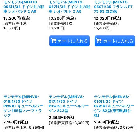
モンモデル[MENTS-
モンモデル[MENTS-
モンモデル[MENTS-
055]1/35 ドイツ主力戦
057]1/35 ドイツ 主力戦
059]1/35 フランス FT
車 レオパルド 2 A6
車 レオパルト 2 A8
75 BS 自走砲
13,200
円
(税込)
13,200
円
(税込)
12,320
円
(税込)
[
通常販売価格
:
[
通常販売価格
:
[
通常販売価格
:
16,500
円
]
16,500
円
]
15,400
円
]
カートに入れる
カートに入れる
モンモデル[MENVS-
モンモデル[MENVS-
モンモデル[MENVS-
018]1/35 ドイツ
017]1/35 ドイツ
016]1/35 ドイツ
Pkw.K1 キューベルワー
Pkw.K1 キューベルワー
Pkw.K1 キューベルワー
ゲン 155型 ハーフトラ
ゲン 823型
ゲン 82型(東部戦線仕
ック
様)
2,464
円
(税込)
7,480
円
(税込)
2,464
円
(税込)
[
通常販売価格
:
3,080
円
]
[
通常販売価格
:
9,350
円
]
[
通常販売価格
:
3,080
円
]