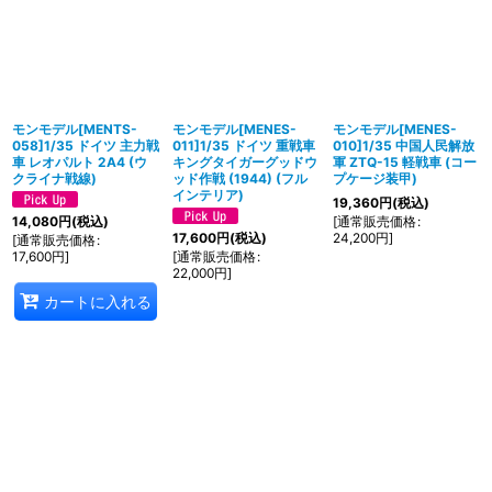
在庫あり
並び順
:
モンモデル[MENTS-
モンモデル[MENES-
モンモデル[MENES-
絞り込む
058]1/35 ドイツ 主力戦
011]1/35 ドイツ 重戦車
010]1/35 中国人民解放
車 レオパルト 2A4 (ウ
キングタイガーグッドウ
軍 ZTQ-15 軽戦車 (コー
クライナ戦線)
ッド作戦 (1944) (フル
プケージ装甲)
インテリア)
19,360
円
(税込)
[
通常販売価格
:
14,080
円
(税込)
24,200
円
]
17,600
円
(税込)
[
通常販売価格
:
17,600
円
]
[
通常販売価格
:
22,000
円
]
カートに入れる