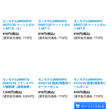
モンモデル[MENSPS-
モンモデル[MENSPS-
モンモデル[MENSPS-
007]1/35 ナットとボル
008]1/35 ナットとボル
009]1/35 ナットとボル
トSET B（小）
トSET C
トSET D
616
円
(税込)
616
円
(税込)
616
円
(税込)
[
通常販売価格
:
770
円
]
[
通常販売価格
:
770
円
]
[
通常販売価格
:
770
円
]
モンモデル[MENTS-
モンモデル[MENSPS-
モンモデル[MENSPS-
008]1/35 フランス FT-
010]1/35 戦車/情景用ウ
011]1/35 戦車/情景用ビ
17軽戦車（鋳造砲塔）
オーターボトル
ールボトル
7,040
円
(税込)
616
円
(税込)
616
円
(税込)
[
通常販売価格
:
8,800
円
]
[
通常販売価格
:
770
円
]
[
通常販売価格
:
770
円
]
カートに入れる