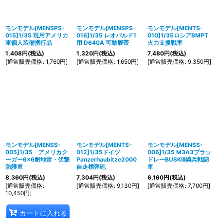
モンモデル[MENSPS-
モンモデル[MENSPS-
モンモデル[MENTS-
015]1/35 現用アメリカ
016]1/35 レオパルド1
010]1/35ロシアBMPT
軍個人装備携行品
用 D640A 可動履帯
火力支援戦車
1,408
円
(税込)
1,320
円
(税込)
7,480
円
(税込)
[
通常販売価格
:
1,760
円
]
[
通常販売価格
:
1,650
円
]
[
通常販売価格
:
9,350
円
]
モンモデル[MENSS-
モンモデル[MENTS-
モンモデル[MENSS-
005]1/35 アメリカク
012]1/35ドイツ
006]1/35 M3A3ブラッ
ーガー6×6耐地雷・伏撃
Panzerhaubitze2000
ドレーBUSKIII騎兵戦闘
防護車
自走榴弾砲
車
8,360
円
(税込)
7,304
円
(税込)
6,160
円
(税込)
[
通常販売価格
:
[
通常販売価格
:
9,130
円
]
[
通常販売価格
:
7,700
円
]
10,450
円
]
カートに入れる