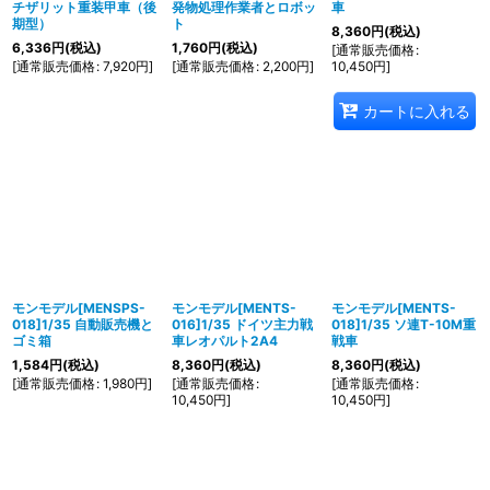
チザリット重装甲車（後
発物処理作業者とロボッ
車
期型）
ト
8,360
円
(税込)
6,336
円
(税込)
1,760
円
(税込)
[
通常販売価格
:
[
通常販売価格
:
7,920
円
]
[
通常販売価格
:
2,200
円
]
10,450
円
]
カートに入れる
モンモデル[MENSPS-
モンモデル[MENTS-
モンモデル[MENTS-
018]1/35 自動販売機と
016]1/35 ドイツ主力戦
018]1/35 ソ連T-10M重
ゴミ箱
車レオパルト2A4
戦車
1,584
円
(税込)
8,360
円
(税込)
8,360
円
(税込)
[
通常販売価格
:
1,980
円
]
[
通常販売価格
:
[
通常販売価格
:
10,450
円
]
10,450
円
]