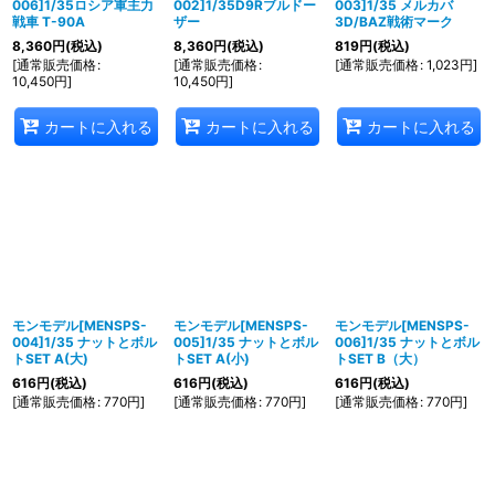
006]1/35ロシア軍主力
002]1/35D9Rブルドー
003]1/35 メルカバ
戦車 T-90A
ザー
3D/BAZ戦術マーク
8,360
円
(税込)
8,360
円
(税込)
819
円
(税込)
[
通常販売価格
:
[
通常販売価格
:
[
通常販売価格
:
1,023
円
]
10,450
円
]
10,450
円
]
カートに入れる
カートに入れる
カートに入れる
モンモデル[MENSPS-
モンモデル[MENSPS-
モンモデル[MENSPS-
004]1/35 ナットとボル
005]1/35 ナットとボル
006]1/35 ナットとボル
トSET A(大)
トSET A(小)
トSET B（大）
616
円
(税込)
616
円
(税込)
616
円
(税込)
[
通常販売価格
:
770
円
]
[
通常販売価格
:
770
円
]
[
通常販売価格
:
770
円
]