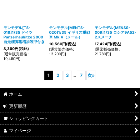
モンモデル[TS-
モンモデル[MENTS-
モンモデル[MENSS-
019]1/35 ドイツ
020]1/35 イギリス重戦
009]1/35 ロシア9A52-
Panzerhaubitze 2000
車 Mk.V（メール）
2スメーチ
自走榴弾砲増加装甲付き
10,560
円
(税込)
17,424
円
(税込)
8,360
円
(税込)
[
通常販売価格
:
[
通常販売価格
:
[
通常販売価格
:
13,200
円
]
21,780
円
]
10,450
円
]
1
2
3
...
7
次
»
ホーム
更新履歴
ショッピングカート
マイページ