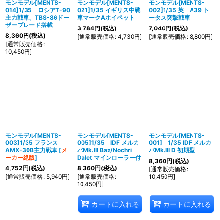
モンモデル[MENTS-
モンモデル[MENTS-
モンモデル[MENTS-
014]1/35 ロシアT-90
021]1/35 イギリス中戦
002]1/35 英 A39 ト
主力戦車、TBS-86ドー
車マークAホイペット
ータス突撃戦車
ザーブレード搭載
3,784
円
(税込)
7,040
円
(税込)
8,360
円
(税込)
[
通常販売価格
:
4,730
円
]
[
通常販売価格
:
8,800
円
]
[
通常販売価格
:
10,450
円
]
モンモデル[MENTS-
モンモデル[MENTS-
モンモデル[MENTS-
003]1/35 フランス
005]1/35 IDF メルカ
001] 1/35 IDF メルカ
AMX-30B主力戦車
[
メ
バMk.III Baz/Nochri
バMk.III D 初期型
ーカー絶版
]
Dalet マインローラー付
8,360
円
(税込)
4,752
円
(税込)
8,360
円
(税込)
[
通常販売価格
:
[
通常販売価格
:
5,940
円
]
[
通常販売価格
:
10,450
円
]
10,450
円
]
カートに入れる
カートに入れる