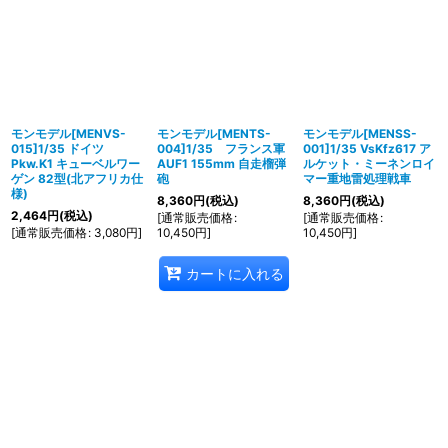
モンモデル[MENVS-
モンモデル[MENTS-
モンモデル[MENSS-
015]1/35 ドイツ
004]1/35 フランス軍
001]1/35 VsKfz617 ア
Pkw.K1 キューベルワー
AUF1 155mm 自走榴弾
ルケット・ミーネンロイ
ゲン 82型(北アフリカ仕
砲
マー重地雷処理戦車
様)
8,360
円
(税込)
8,360
円
(税込)
2,464
円
(税込)
[
通常販売価格
:
[
通常販売価格
:
[
通常販売価格
:
3,080
円
]
10,450
円
]
10,450
円
]
カートに入れる