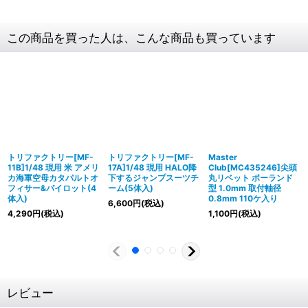
この商品を買った人は、こんな商品も買っています
トリファクトリー[MF-
トリファクトリー[MF-
Master
11B]1/48 現用 米 アメリ
17A]1/48 現用 HALO降
Club[MC435246]尖頭
カ海軍空母カタパルトオ
下するジャンプスーツチ
丸リベット ポーランド
フィサー&パイロット(4
ーム(5体入)
型 1.0mm 取付軸径
体入)
0.8mm 110ケ入り
6,600
円
(税込)
4,290
円
(税込)
1,100
円
(税込)
レビュー