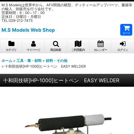
M.S Modelsは世界中から、AFV関係の模型、ディティールアップパーツ、書籍等
の輸入、卸販売を行う会社です。
営業時間：9：00～17：00
定休日：日曜日・月曜日
TEL:029-212-7475
M.S Models Web Shop
カート
カテゴリ
マイページ
商品検索
ご利用案内
カレンダー
ログイン
ホーム
>
工具・筆・材料
>
材料・その他
>
十和田技研[HP-1000]ヒートペン EASY WELDER
十和田技研[HP-1000]ヒートペン EASY WELDER