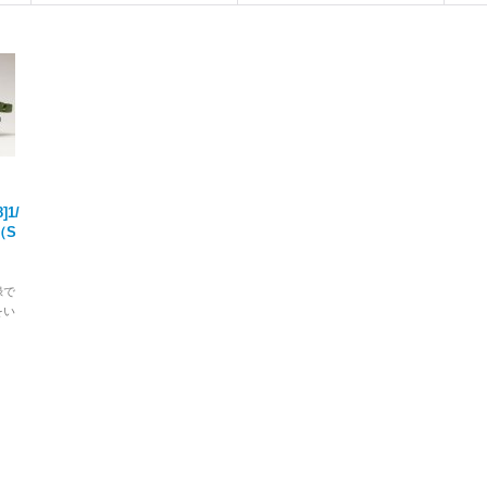
1/
 （S
録で
をい