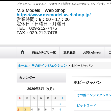
プラモデル、ミニチュア、ジオラマを制作する方のためのショップです。ど
M.S Models Web Shop
https://www.msmodelswebshop.jp/
営業時間：9：00～17：00
定休日：日曜日・月曜日
TEL：029-212-7475
FAX：029-212-7476
商品カテゴリ一覧
更新履歴
お問い合わせ
ホーム
>
その他インジェクション
>
ホビージャパン
カレンダー
ホビージャパン
2026年8月
次月»
日
月
火
水
木
金
土
1
ピットロード
2
3
4
5
6
7
8