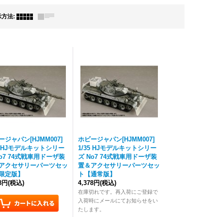
示方法
:
ージャパン[HJMM007]
ホビージャパン[HJMM007]
35 HJモデルキットシリー
1/35 HJモデルキットシリー
No7 74式戦車用ドーザ装
ズ No7 74式戦車用ドーザ装
アクセサリーパーツセッ
置＆アクセサリーパーツセッ
限定版】
ト【通常版】
78円
(税込)
4,378円
(税込)
在庫切れです。再入荷にご登録で
入荷時にメールにてお知らせをい
たします。