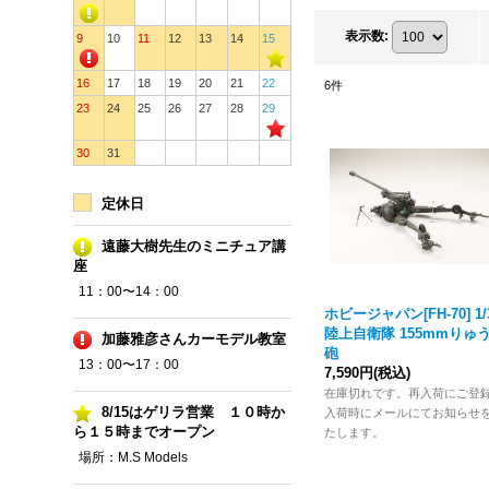
表示数
:
9
10
11
12
13
14
15
16
17
18
19
20
21
22
6
件
23
24
25
26
27
28
29
30
31
定休日
遠藤大樹先生のミニチュア講
座
11：00〜14：00
ホビージャパン[FH-70] 1/
陸上自衛隊 155mmりゅ
加藤雅彦さんカーモデル教室
砲
13：00〜17：00
7,590円
(税込)
在庫切れです。再入荷にご登
8/15はゲリラ営業 １０時か
入荷時にメールにてお知らせ
ら１５時までオープン
たします。
場所：M.S Models