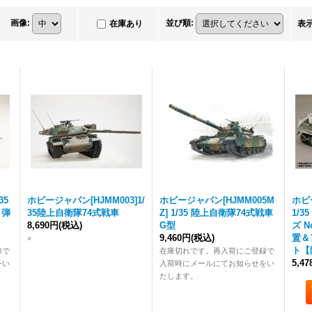
画像
:
並び順
:
在庫あり
表
35
ホビージャパン[HJMM003]1/
ホビージャパン[HJMM005M
ホビ
う弾
35陸上自衛隊74式戦車
Z] 1/35 陸上自衛隊74式戦車
1/
8,690円
(税込)
G型
ズ 
9,460円
(税込)
置＆
×
ト【
録で
在庫切れです。再入荷にご登録で
5,4
をい
入荷時にメールにてお知らせをい
たします。