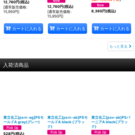
12,760
円
(税込)
12,760
円
(税込)
[
通常販売価格
:
8,360
円
(税込)
15,950
円
]
[
通常販売価格
:
15,950
円
]
カートに入れる
カートに入れる
カートに入れる
もっと見る
入荷済商品
東立化工[psｍ-ag]PSモ
東立化工[psｍ-ab]PSモ
東立化工[psv-ab]PSバ
ールドA gray(グレー)
ールドA black (ブラッ
ーニアA black(ブラッ
ク)
ク)
528
円
(税込)