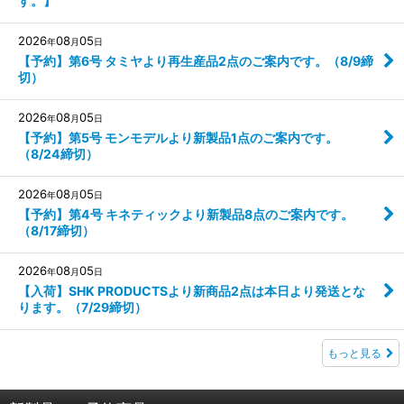
す。】
2026
08
05
年
月
日
【予約】第6号 タミヤより再生産品2点のご案内です。（8/9締
切）
2026
08
05
年
月
日
【予約】第5号 モンモデルより新製品1点のご案内です。
（8/24締切）
2026
08
05
年
月
日
【予約】第4号 キネティックより新製品8点のご案内です。
（8/17締切）
2026
08
05
年
月
日
【入荷】SHK PRODUCTSより新商品2点は本日より発送とな
ります。（7/29締切）
もっと見る