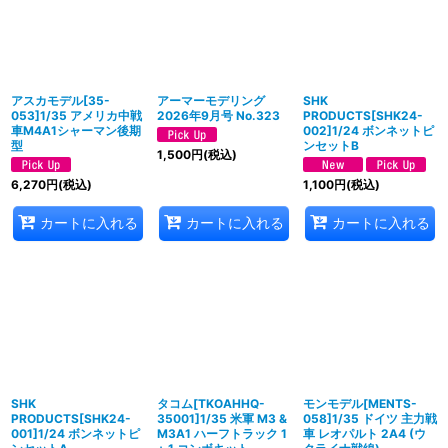
アスカモデル[35-
アーマーモデリング
SHK
053]1/35 アメリカ中戦
2026年9月号 No.323
PRODUCTS[SHK24-
車M4A1シャーマン後期
002]1/24 ボンネットピ
型
ンセットB
1,500
円
(税込)
6,270
円
(税込)
1,100
円
(税込)
カートに入れる
カートに入れる
カートに入れる
SHK
タコム[TKOAHHQ-
モンモデル[MENTS-
PRODUCTS[SHK24-
35001]1/35 米軍 M3 &
058]1/35 ドイツ 主力戦
001]1/24 ボンネットピ
M3A1 ハーフトラック 1
車 レオパルト 2A4 (ウ