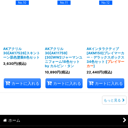
No.10
No.11
No.12
AKアクリル
AKアクリル
AKインタラクティブ
3G[AK17526]スキント
3G[AK11759]
[AKM150]プレイマーカ
ーン肌色塗装6色セット
[3G]WW2ジャーマンユ
ー・デラックスボックス
ニフォーム18色セット
34色セット
[
プレイマー
3,630
円
(税込)
by カルビン・タン
カー
]
10,890
円
(税込)
22,440
円
(税込)
カートに入れる
カートに入れる
カートに入れる
もっと見る
ホーム