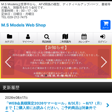
M.S Modelsは世界中から、AFV関係の模型、ディティールアップパーツ、書籍等
の輸入、卸販売を行う会社です。
営業時間：9：00～17：00
定休日：日曜日・月曜日
TEL:029-212-7475
M.S Models Web Shop
カート
カテゴリ
マイページ
商品検索
ご利用案内
カレンダー
ログイン
更新履歴
2026
08
17
年
月
日
「WEB会員様限定2026サマーセール」8/3(月）～8/17（月）
まで【ご購入前にお読みください。ご予約商品は対象外で