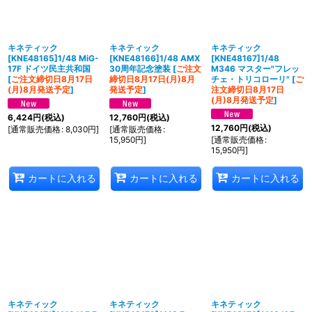
キネティック
キネティック
キネティック
[KNE48165]1/48 MiG-
[KNE48166]1/48 AMX
[KNE48167]1/48
17F ドイツ民主共和国
30周年記念塗装
[
ご注文
M346 マスター"フレッ
[
ご注文締切日8月17日
締切日8月17日(月)8月
チェ・トリコローリ"
[
ご
(月)8月発送予定
]
発送予定
]
注文締切日8月17日
(月)8月発送予定
]
6,424
円
(税込)
12,760
円
(税込)
12,760
円
(税込)
[
通常販売価格
:
8,030
円
]
[
通常販売価格
:
15,950
円
]
[
通常販売価格
:
15,950
円
]
カートに入れる
カートに入れる
カートに入れる
キネティック
キネティック
キネティック