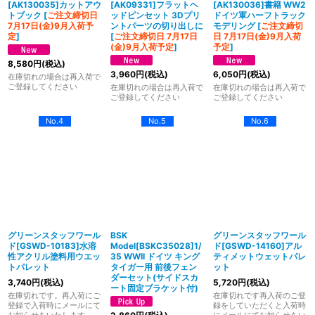
[AK130035]カットアウ
[AK09331]フラットヘ
[AK130036]書籍 WW2
トブック
[
ご注文締切日
ッドピンセット 3Dプリ
ドイツ軍ハーフトラック
7月17日(金)9月入荷予
ントパーツの切り出しに
モデリング
[
ご注文締切
定
]
[
ご注文締切日 7月17日
日 7月17日(金)9月入荷
(金)9月入荷予定
]
予定
]
8,580
円
(税込)
3,960
円
(税込)
6,050
円
(税込)
在庫切れの場合は再入荷で
ご登録してください
在庫切れの場合は再入荷で
在庫切れの場合は再入荷で
ご登録してください
ご登録してください
No.4
No.5
No.6
グリーンスタッフワール
BSK
グリーンスタッフワール
ド[GSWD-10183]水溶
Model[BSKC35028]1/
ド[GSWD-14160]アル
性アクリル塗料用ウエッ
35 WWII ドイツ キング
ティメットウェットパレ
トパレット
タイガー用 前後フェン
ット
ダーセット(サイドスカ
3,740
円
(税込)
5,720
円
(税込)
ート固定ブラケット付)
在庫切れです。再入荷にご
在庫切れです再入荷のご登
登録で入荷時にメールにて
録をしていただくと入荷時