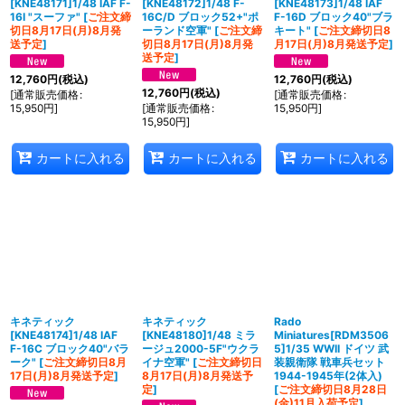
[KNE48171]1/48 IAF F-
[KNE48172]1/48 F-
[KNE48173]1/48 IAF
16I "スーファ"
[
ご注文締
16C/D ブロック52+"ポ
F-16D ブロック40"ブラ
切日8月17日(月)8月発
ーランド空軍"
[
ご注文締
キート"
[
ご注文締切日8
送予定
]
切日8月17日(月)8月発
月17日(月)8月発送予定
]
送予定
]
12,760
円
(税込)
12,760
円
(税込)
12,760
円
(税込)
[
通常販売価格
:
[
通常販売価格
:
15,950
円
]
[
通常販売価格
:
15,950
円
]
15,950
円
]
カートに入れる
カートに入れる
カートに入れる
キネティック
キネティック
Rado
[KNE48174]1/48 IAF
[KNE48180]1/48 ミラ
Miniatures[RDM3506
F-16C ブロック40"バラ
ージュ2000-5F"ウクラ
5]1/35 WWII ドイツ 武
ーク"
[
ご注文締切日8月
イナ空軍"
[
ご注文締切日
装親衛隊 戦車兵セット
17日(月)8月発送予定
]
8月17日(月)8月発送予
1944-1945年(2体入)
定
]
[
ご注文締切日8月28日
(金)11月入荷予定
]