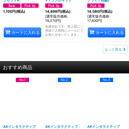
ンセットA
+ 1 コンボキット
クライナ戦線)
1,100
円
(税込)
14,696
円
(税込)
14,080
円
(税込)
[
通常販売価格
:
[
通常販売価格
:
18,370
円
]
17,600
円
]
在庫切れです。再入荷にご
登録で入荷時にメールにて
カートに入れる
カートに入れる
お知らせをいたします。
もっと見る
おすすめ商品
No.1
No.2
No.3
AKインタラクティブ
AKインタラクティブ
AKインタラクティブ