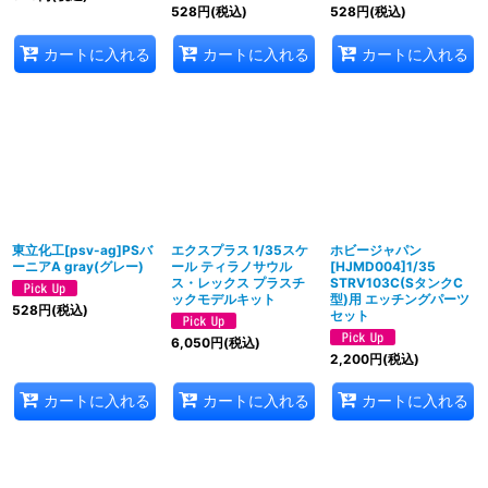
528
円
(税込)
528
円
(税込)
カートに入れる
カートに入れる
カートに入れる
東立化工[psv-ag]PSバ
エクスプラス 1/35スケ
ホビージャパン
ーニアA gray(グレー)
ール ティラノサウル
[HJMD004]1/35
ス・レックス プラスチ
STRV103C(SタンクC
ックモデルキット
型)用 エッチングパーツ
528
円
(税込)
セット
6,050
円
(税込)
2,200
円
(税込)
カートに入れる
カートに入れる
カートに入れる