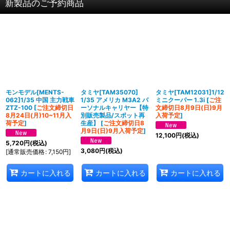
新製品のご予約商品
モンモデル[MENTS-
タミヤ[TAM35070]
タミヤ[TAM12031]1/12
062]1/35 中国 主力戦車
1/35 アメリカ M3A2 パ
ミニクーパー 1.3i
[
ご注
ZTZ-100
[
ご注文締切日
ーソナルキャリヤー【特
文締切日8月9日(日)9月
8月24日(月)10~11月入
別販売製品/スポット再
入荷予定
]
荷予定
]
生産】
[
ご注文締切日8
月9日(日)9月入荷予定
]
12,100
円
(税込)
5,720
円
(税込)
3,080
円
(税込)
[
通常販売価格
:
7,150
円
]
カートに入れる
カートに入れる
カートに入れる