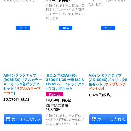
お知らせをいたします。
にメールにてお知らせをい
2,860
円
(税込)
たします。
在庫切れです再入荷のご登
録をしていただくと入荷時
にメールにてお知らせをい
たします。
No.7
No.8
No.9
AKインタラクティブ
タコム[TKOAHHQ-
AKインタラクティブ
[RCM150]リアルカラー
35001]1/35 米軍 M3 &
[AK10046]メタリック5
マーカー34色ボックス
M3A1 ハーフトラック 1
色セット
[
ウェザリング
セット
[
リアルカラーマ
+ 1 コンボキット
ペンシル
]
ーカー
]
1,375
円
(税込)
20,570
円
(税込)
14,696
円
(税込)
[
通常販売価格
:
18,370
円
]
在庫切れです。再入荷にご
カートに入れる
カートに入れる
登録で入荷時にメールにて
お知らせをいたします。