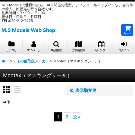
M.S Modelsは世界中から、AFV関係の模型、ディティールアップパーツ、書籍等
の輸入、卸販売を行う会社です。
営業時間：9：00～17：00
定休日：日曜日・月曜日
TEL:029-212-7475
M.S Models Web Shop
カート
カテゴリ
マイページ
商品検索
ご利用案内
カレンダー
ログイン
ホーム
>
その他取扱メーカー
>
Montex（マスキングシール）
Montex（マスキングシール）
表示順変更
閉じる
64
件
表示数
:
1
2
次
»
在庫あり