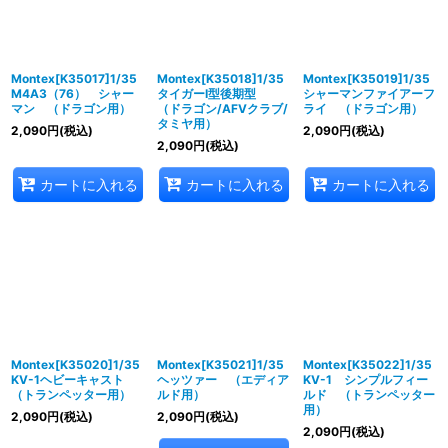
Montex[K35017]1/35
Montex[K35018]1/35
Montex[K35019]1/35
M4A3（76） シャー
タイガーI型後期型
シャーマンファイアーフ
マン （ドラゴン用）
（ドラゴン/AFVクラブ/
ライ （ドラゴン用）
タミヤ用）
2,090
円
(税込)
2,090
円
(税込)
2,090
円
(税込)
カートに入れる
カートに入れる
カートに入れる
Montex[K35020]1/35
Montex[K35021]1/35
Montex[K35022]1/35
KV-1ヘビーキャスト
ヘッツァー （エディア
KV-1 シンプルフィー
（トランペッター用）
ルド用）
ルド （トランペッター
用）
2,090
円
(税込)
2,090
円
(税込)
2,090
円
(税込)