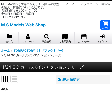
M.S Modelsは世界中から、AFV関係の模型、ディティールアップパーツ、書籍等
の輸入、卸販売を行う会社です。
営業時間：9：00～17：00
定休日：日曜日・月曜日
TEL:029-212-7475
M.S Models Web Shop
カート
カテゴリ
マイページ
商品検索
ご利用案内
カレンダー
ログイン
ホーム
>
TORIFACTORY（トリファクトリー)
>
1/24 GC ガールズインアクションシリーズ
1/24 GC ガールズインアクションシリーズ
表示順変更
閉じる
46
件
表示数
:
在庫あり