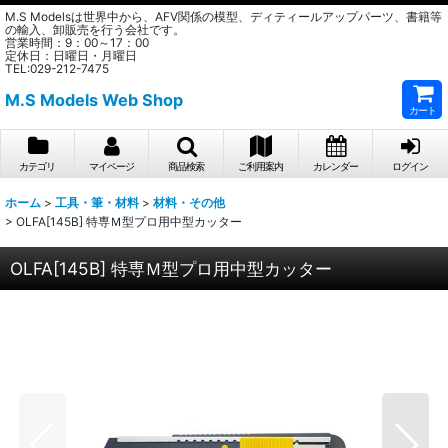
M.S Modelsは世界中から、AFV関係の模型、ディティールアップパーツ、書籍等
の輸入、卸販売を行う会社です。
営業時間：9：00～17：00
定休日：日曜日・月曜日
TEL:029-212-7475
M.S Models Web Shop
カート
カテゴリ
マイページ
商品検索
ご利用案内
カレンダー
ログイン
ホーム
>
工具・筆・材料
>
材料・その他
>
OLFA[145B] 特専Ｍ型プロ用中型カッター
OLFA[145B] 特専Ｍ型プロ用中型カッター