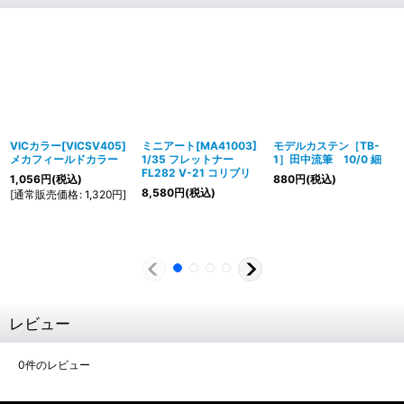
VICカラー[VICSV405]
ミニアート[MA41003]
モデルカステン［TB-
メカフィールドカラー
1/35 フレットナー
1］田中流筆 10/0 細
FL282 V-21 コリブリ
1,056
円
(税込)
880
円
(税込)
8,580
円
(税込)
[
通常販売価格
:
1,320
円
]
レビュー
0
件のレビュー