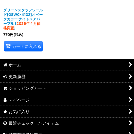
グリーンスタッフワール
ド[GSWC-4132]オペー
クカラー ナイトメアパ
ープル
[
2026年４月価
格変更
]
770
円
(税込)
カートに入れる
ホーム
更新履歴
ショッピングカート
マイページ
お気に入り
最近チェックしたアイテム