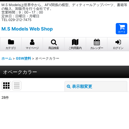
M.S Modelsは世界中から、AFV関係の模型、ディティールアップパーツ、書籍等
の輸入、卸販売を行う会社です。
営業時間：9：00～17：00
定休日：日曜日・月曜日
TEL:029-212-7475
M.S Models Web Shop
カート
カテゴリ
マイページ
商品検索
ご利用案内
カレンダー
ログイン
ホーム
>
GSW塗料
>
オペークカラー
オペークカラー
表示順変更
閉じる
28
件
表示数
:
在庫あり