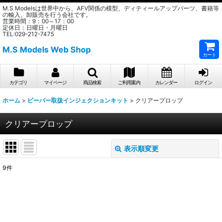
M.S Modelsは世界中から、AFV関係の模型、ディティールアップパーツ、書籍等
の輸入、卸販売を行う会社です。
営業時間：9：00～17：00
定休日：日曜日・月曜日
TEL:029-212-7475
M.S Models Web Shop
カート
カテゴリ
マイページ
商品検索
ご利用案内
カレンダー
ログイン
ホーム
>
ビーバー取扱インジェクションキット
>
クリアープロップ
クリアープロップ
表示順変更
閉じる
9
件
表示数
:
在庫あり