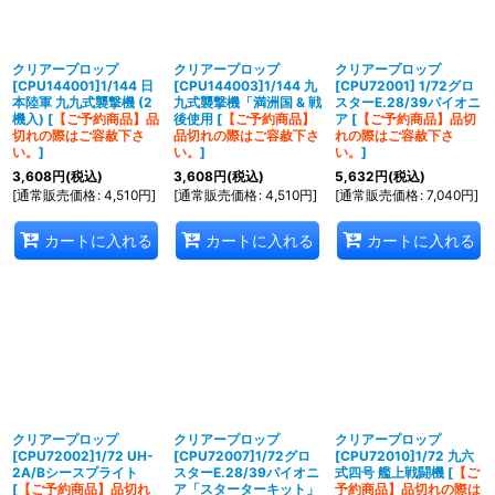
並び順
:
絞り込む
クリアープロップ
クリアープロップ
クリアープロップ
[CPU144001]1/144 日
[CPU144003]1/144 九
[CPU72001] 1/72グロ
本陸軍 九九式襲撃機 (2
九式襲撃機「満洲国 & 戦
スターE.28/39パイオニ
機入)
[
【ご予約商品】品
後使用
[
【ご予約商品】
ア
[
【ご予約商品】品切
切れの際はご容赦下さ
品切れの際はご容赦下さ
れの際はご容赦下さ
い。
]
い。
]
い。
]
3,608
円
(税込)
3,608
円
(税込)
5,632
円
(税込)
[
通常販売価格
:
4,510
円
]
[
通常販売価格
:
4,510
円
]
[
通常販売価格
:
7,040
円
]
カートに入れる
カートに入れる
カートに入れる
クリアープロップ
クリアープロップ
クリアープロップ
[CPU72002]1/72 UH-
[CPU72007]1/72グロ
[CPU72010]1/72 九六
2A/Bシースプライト
スターE.28/39パイオニ
式四号 艦上戦闘機
[
【ご
[
【ご予約商品】品切れ
ア「スターターキット」
予約商品】品切れの際は