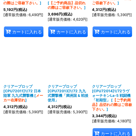
の際はご容赦下さい。
]
[
【ご予約商品】品切れ
ご容赦下さい。
]
の際はご容赦下さい。
]
5,192
円
(税込)
4,312
円
(税込)
3,696
円
(税込)
[
通常販売価格
:
6,490
円
]
[
通常販売価格
:
5,390
円
]
[
通常販売価格
:
4,620
円
]
カートに入れる
カートに入れる
カートに入れる
クリアープロップ
クリアープロップ
クリアープロップ
[CPU72011]1/72 日本
[CPU72013]1/72 九九
[CPU72014]1/72ラヴ
陸軍 九九式襲撃機
[
メー
式襲撃機「満洲国 & 戦後
ォーチキンLa-5 戦闘機
カー在庫切れ
]
使用」
「初期型」
[
【ご予約商
品】品切れの際はご容赦
4,312
円
(税込)
4,312
円
(税込)
下さい。
]
[
通常販売価格
:
5,390
円
]
[
通常販売価格
:
5,390
円
]
3,344
円
(税込)
[
通常販売価格
:
4,180
円
]
カートに入れる