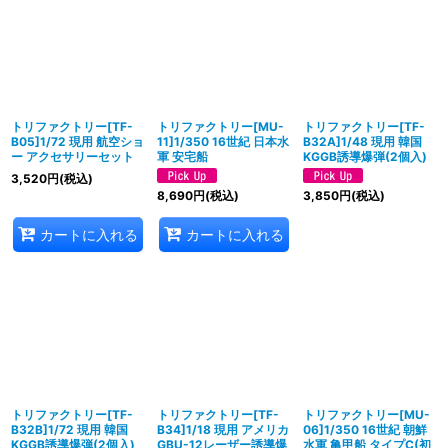
トリファクトリー[TF-
トリファクトリー[MU-
トリファクトリー[TF-
B05]1/72 現用 航空ショ
11]1/350 16世紀 日本水
B32A]1/48 現用 韓国
ー アクセサリーセット
軍 安宅船
KGGB誘導爆弾(2個入)
3,520
円
(税込)
8,690
円
(税込)
3,850
円
(税込)
カートに入れる
カートに入れる
トリファクトリー[TF-
トリファクトリー[TF-
トリファクトリー[MU-
B32B]1/72 現用 韓国
B34]1/18 現用 アメリカ
06]1/350 16世紀 朝鮮
KGGB誘導爆弾(2個入)
GBU-12レーザー誘導爆
水軍 亀甲船 タイプC(初