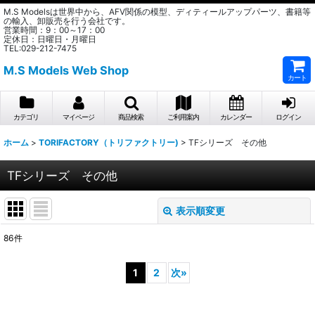
M.S Modelsは世界中から、AFV関係の模型、ディティールアップパーツ、書籍等
の輸入、卸販売を行う会社です。
営業時間：9：00～17：00
定休日：日曜日・月曜日
TEL:029-212-7475
M.S Models Web Shop
カート
カテゴリ
マイページ
商品検索
ご利用案内
カレンダー
ログイン
ホーム
>
TORIFACTORY（トリファクトリー)
>
TFシリーズ その他
TFシリーズ その他
表示順変更
閉じる
86
件
表示数
:
1
2
次
»
在庫あり