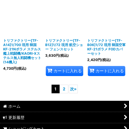
トリファクトリー[TF-
トリファクトリー[TF-
トリファクトリー[TF-
A14]1/700 現用 韓国
B12]1/72 現用 航空ショ
B06]1/72 現用 韓国空軍
KF-21Nボラメ ステルス
ー フェンスセット
KF-21ボラメ FODカバ
艦上戦闘機/KAORI-Xス
ーセット
3,630
円
(税込)
テルス無人戦闘機セット
2,420
円
(税込)
(14機入)
4,730
円
(税込)
カートに入れる
カートに入れる
1
2
次
»
ホーム
更新履歴
ショッピングカート