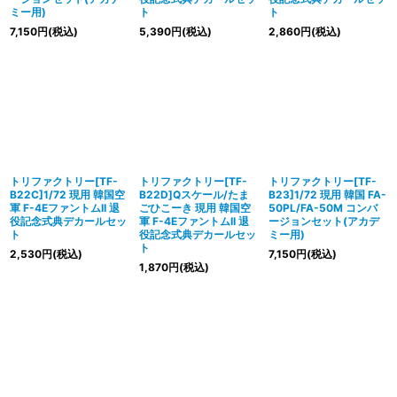
ミー用)
ト
ト
7,150
円
(税込)
5,390
円
(税込)
2,860
円
(税込)
トリファクトリー[TF-
トリファクトリー[TF-
トリファクトリー[TF-
B22C]1/72 現用 韓国空
B22D]Qスケール/たま
B23]1/72 現用 韓国 FA-
軍 F-4EファントムII 退
ごひこーき 現用 韓国空
50PL/FA-50M コンバ
役記念式典デカールセッ
軍 F-4EファントムII 退
ージョンセット(アカデ
ト
役記念式典デカールセッ
ミー用)
ト
2,530
円
(税込)
7,150
円
(税込)
1,870
円
(税込)