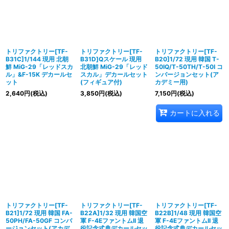
トリファクトリー[TF-
トリファクトリー[TF-
トリファクトリー[TF-
B31C]1/144 現用 北朝
B31D]Qスケール 現用
B20]1/72 現用 韓国 T-
鮮 MiG-29「レッドスカ
北朝鮮 MiG-29「レッド
50IQ/T-50TH/T-50I コ
ル」&F-15K デカールセ
スカル」デカールセット
ンバージョンセット(ア
ット
(フィギュア付)
カデミー用)
2,640
円
(税込)
3,850
円
(税込)
7,150
円
(税込)
カートに入れる
トリファクトリー[TF-
トリファクトリー[TF-
トリファクトリー[TF-
B21]1/72 現用 韓国 FA-
B22A]1/32 現用 韓国空
B22B]1/48 現用 韓国空
50PH/FA-50GF コンバ
軍 F-4EファントムII 退
軍 F-4EファントムII 退
ージョンセット(アカデ
役記念式典デカールセッ
役記念式典デカールセッ