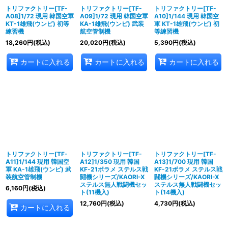
トリファクトリー[TF-
トリファクトリー[TF-
トリファクトリー[TF-
A08]1/72 現用 韓国空軍
A09]1/72 現用 韓国空軍
A10]1/144 現用 韓国空
KT-1雄飛(ウンピ) 初等
KA-1雄飛(ウンピ) 武装
軍 KT-1雄飛(ウンピ) 初
練習機
航空管制機
等練習機
18,260
円
(税込)
20,020
円
(税込)
5,390
円
(税込)
カートに入れる
カートに入れる
カートに入れる
トリファクトリー[TF-
トリファクトリー[TF-
トリファクトリー[TF-
A11]1/144 現用 韓国空
A12]1/350 現用 韓国
A13]1/700 現用 韓国
軍 KA-1雄飛(ウンピ) 武
KF-21ボラメ ステルス戦
KF-21ボラメ ステルス戦
装航空管制機
闘機シリーズ/KAORI-X
闘機シリーズ/KAORI-X
ステルス無人戦闘機セッ
ステルス無人戦闘機セッ
6,160
円
(税込)
ト(11機入)
ト(14機入)
12,760
円
(税込)
4,730
円
(税込)
カートに入れる