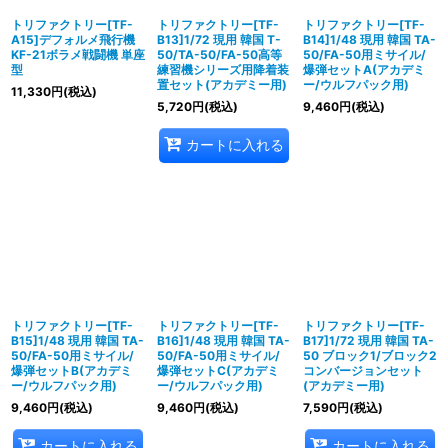
トリファクトリー[TF-
トリファクトリー[TF-
トリファクトリー[TF-
A15]デフォルメ飛行機
B13]1/72 現用 韓国 T-
B14]1/48 現用 韓国 TA-
KF-21ボラメ戦闘機 単座
50/TA-50/FA-50高等
50/FA-50用ミサイル/
型
練習機シリーズ用降着装
爆弾セットA(アカデミ
置セット(アカデミー用)
ー/ウルフパック用)
11,330
円
(税込)
5,720
円
(税込)
9,460
円
(税込)
カートに入れる
トリファクトリー[TF-
トリファクトリー[TF-
トリファクトリー[TF-
B15]1/48 現用 韓国 TA-
B16]1/48 現用 韓国 TA-
B17]1/72 現用 韓国 TA-
50/FA-50用ミサイル/
50/FA-50用ミサイル/
50 ブロック1/ブロック2
爆弾セットB(アカデミ
爆弾セットC(アカデミ
コンバージョンセット
ー/ウルフパック用)
ー/ウルフパック用)
(アカデミー用)
9,460
円
(税込)
9,460
円
(税込)
7,590
円
(税込)
カートに入れる
カートに入れる