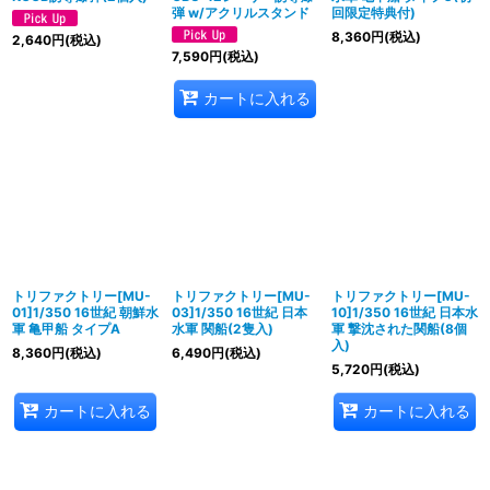
弾 w/アクリルスタンド
回限定特典付)
8,360
円
(税込)
2,640
円
(税込)
7,590
円
(税込)
カートに入れる
トリファクトリー[MU-
トリファクトリー[MU-
トリファクトリー[MU-
01]1/350 16世紀 朝鮮水
03]1/350 16世紀 日本
10]1/350 16世紀 日本水
軍 亀甲船 タイプA
水軍 関船(2隻入)
軍 撃沈された関船(8個
入)
8,360
円
(税込)
6,490
円
(税込)
5,720
円
(税込)
カートに入れる
カートに入れる