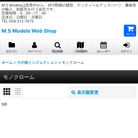
M.S Modelsは世界中から、AFV関係の模型、ディティールアップパーツ、書籍等
の輸入、卸販売を行う会社です。
営業時間：9：00～17：00
定休日：日曜日・月曜日
TEL:029-212-7475
M.S Models Web Shop
カート
カテゴリ
マイページ
商品検索
ご利用案内
カレンダー
ログイン
ホーム
>
その他インジェクション
>
モノクローム
モノクローム
表示順変更
閉じる
5
件
表示数
:
在庫あり