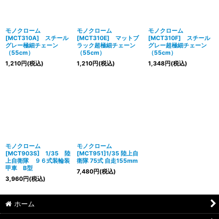
並び順
:
絞り込む
モノクローム
モノクローム
モノクローム
[MCT310A] スチール
[MCT310E] マットブ
[MCT310F] スチール
グレー極細チェーン
ラック超極細チェーン
グレー超極細チェーン
（55cm）
（55cm）
（55cm）
1,210
円
(税込)
1,210
円
(税込)
1,348
円
(税込)
モノクローム
モノクローム
[MCT903S] 1/35 陸
[MCT951]1/35 陸上自
上自衛隊 ９６式装輪装
衛隊 75式 自走155mm
甲車 B型
7,480
円
(税込)
3,960
円
(税込)
ホーム