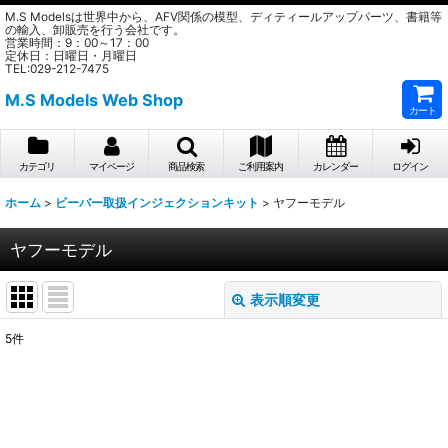
M.S Modelsは世界中から、AFV関係の模型、ディティールアップパーツ、書籍等
の輸入、卸販売を行う会社です。
営業時間：9：00～17：00
定休日：日曜日・月曜日
TEL:029-212-7475
M.S Models Web Shop
カート
カテゴリ
マイページ
商品検索
ご利用案内
カレンダー
ログイン
ホーム
>
ビーバー取扱インジェクションキット
>
ヤフーモデル
ヤフーモデル
表示順変更
閉じる
5
件
表示数
:
在庫あり