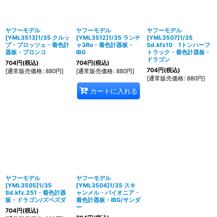
並び順
:
絞り込む
ヤフーモデル
ヤフーモデル
ヤフーモデル
[YML3513]1/35 クルッ
[YML3512]1/35 ランチ
[YML3507]1/35
プ・プロッツェ・着色計
ャ3Ro・着色計器板・
Sd.kfz10 1トンハーフ
器板・ブロンコ
IBG
トラック・着色計器板・
ドラゴン
704
円
(税込)
704
円
(税込)
704
円
(税込)
[
通常販売価格
:
880
円
]
[
通常販売価格
:
880
円
]
[
通常販売価格
:
880
円
]
カートに入れる
ヤフーモデル
ヤフーモデル
[YML3505]1/35
[YML3504]1/35 スキ
Sd.kfz.251・着色計器
ャンメル・パイオニア・
板・ドラゴン/ズベズダ
着色計器板・IBG/サンダ
ー
704
円
(税込)