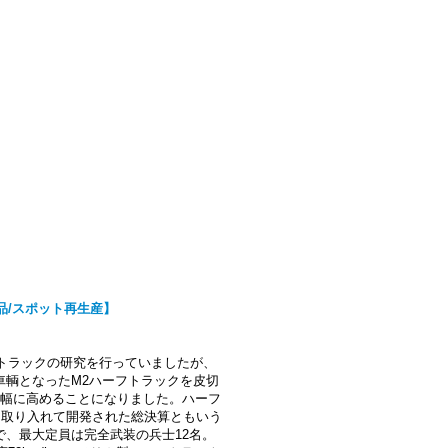
売製品/スポット再生産】
フトラックの研究を行っていましたが、
車輌となったM2ハーフトラックを皮切
大幅に高めることになりました。ハーフ
て取り入れて開発された総決算ともいう
、最大定員は完全武装の兵士12名。