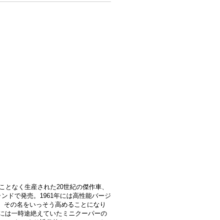
ることなく生産された20世紀の傑作車、
ンドで発売。1961年には高性能バージ
て、その名をいっそう高めることになり
年には一時途絶えていたミニクーパーの