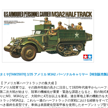
タミヤ[TAM35070] 1/35 アメリカ M3A2 パーソナルキャリヤー【特別販
【 アメリカ軍ハーフトラックの集大成 】
アメリカ陸軍では、その路外性能の高さに注目して1920年代後半からハー
第二次大戦が始まり、陸軍の機械化が重要・緊急な課題となると、初の制式
りにM3、M3A1など、大戦中に4万台以上を量産。連合軍地上軍の機動力を
トラックM3A2は、これら一連のハーフトラックの実戦における経験をすべ
べき最終生産型です。車体は表面硬化型装甲板を使用したオープントップ型で