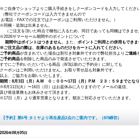
※ご自身でショップよりご購入手続きをしクーポンコードを入力してくださ
（弊社でクーポンコードは入力できませんので
お電話・FAXでの注文ではクーポンはご利用いただけません。）
※同梱・追加は出来ません。
（ご注文を頂いた時点で梱包に入るため、同日であっても同梱はできませ
※2026サマーセール期間中のポイントについて
期間中はポイントはつきません
。また、
ポイントご利用との併用もできま
※ご注文品の際は、在庫のあるものだけをカートに入れてください。
ご
予約商品
が含まれていた場合は割引き対象外ですので弊社担当より
ご連絡
ご
予約商品
を削除した商品のみで発送させていただきます。
すでにご予約いただいている商品（8/3以前のご予約分）に対しても
クーポンはご利用いただけません。お取り寄せ品も対象外です。
以上、ご協力をお願いいたします。
期間：8月3日（月）A.M ０：００〜17日（月）P.M ２３：５９までとな
※8月11日(火）〜16日（日）はお盆休みに入りますので メールの返信、
及び発送業務もお休みさせて頂きます。
※17日（月）より通常営業となります。順次ご対応させていただきます。
【予約】第6号 タミヤより再生産品2点のご案内です。（8/9締切）
2026
08
05
年
月
日