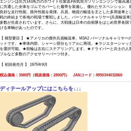
エンジンは出力143馬力のホワイト社製直列6気筒ガソリンエンジンで最高速度
に共通した全体をゴムでカバーした履帯を装備し、優れたサスペンション、
良好な走行性能、路外性能を発揮。兵員、物資の輸送を主とした多用途車とし
戦の終結まで各地の戦場で奮戦しました。パーソナルキャリヤー(兵員輸送車
多数が生産されています。さらに、大戦後は日本の自衛隊をはじめ世界各国で
ける車輌があったのです。
【 模型要目 】 ★アメリカの傑作兵員輸送車、M3A2 パーソナルキャリヤー
ットです。★車体内部、シャーシ部分もリアルに再現。★ラジエターシャッ
を選択可能。★前輪は左右にステアリングします。★ドライバーと兵士の人
フルなど多数のアクセサリーパーツ付き。
【 初回発売月 】 1975年9月
税込価格：3080円（税抜価格：2800円） JANコード：4950344032860
ディテールアップにはこちらを
↓↓↓