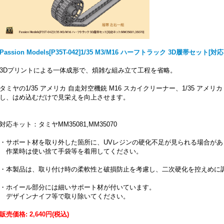
Passion Models[P35T-042]1/35 M3/M16 ハーフトラック 3D履帯セット[対応
3Dプリントによる一体成形で、煩雑な組み立て工程を省略。
タミヤの1/35 アメリカ 自走対空機銃 M16 スカイクリーナー、1/35 アメリ
し、はめ込むだけで見栄えを向上させます。
対応キット：タミヤMM35081,MM35070
・サポート材を取り外した箇所に、UVレジンの硬化不足が見られる場合があ
作業時は使い捨て手袋等を着用してください。
・本製品は、取り付け時の柔軟性と破損防止を考慮し、二次硬化を控えめに
・ホイール部分には細いサポート材が付いています。
デザインナイフ等で取り除いてください。
販売価格
:
2,640円
(税込)