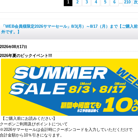
1
2
3
4
5
6
...
210
次
「WEB会員様限定2026サマーセール」8/3(月）～8/17（月）まで【ご
外です。】
2026
08
17
年
月
日
2026年夏のビックイベント!!!
【ご購入前にお読みください】
クーポンご利用及びポイントについて
※2026サマーセールは会計時にクーポンコードを入力していただくだけで
合計金額から10％引きになります。