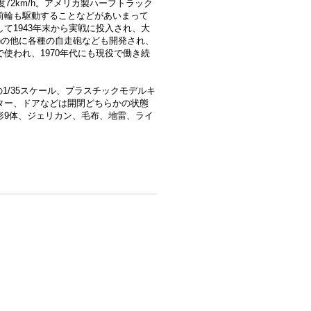
72km/h。アメリカ製ハーフトラック
前輪も駆動することなどがあいまって
て1943年末から実戦に投入され、大
)の他に各種の自走砲なども開発され、
使われ、1970年代にも現役で働き続
の1/35スケール、プラスチックモデルキ
ター、ドアなどは開閉どちらかの状態
形9体、ジェリカン、毛布、地雷、ライ